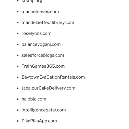
stsmp.org
manoelneves.com
mandelaeffectlibrary.com
roselynns.com
balanceyoganj.com
salesforceblogs.com
TrainGames365.com
BaytownEvaCationRentals.com
JabalpurCakeDelivery.com
halobjd.com
intelligenceqatar.com
PikaPikaApp.com