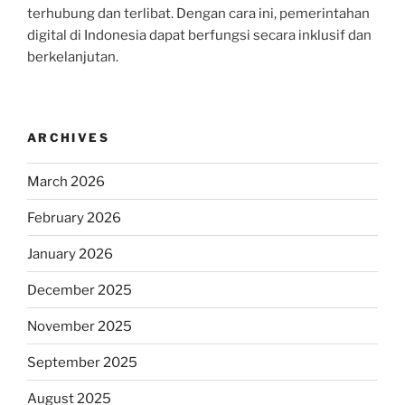
terhubung dan terlibat. Dengan cara ini, pemerintahan
digital di Indonesia dapat berfungsi secara inklusif dan
berkelanjutan.
ARCHIVES
March 2026
February 2026
January 2026
December 2025
November 2025
September 2025
August 2025