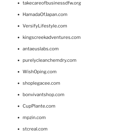
takecareofbusinessdfw.org
HamadaOfJapan.com
VersifyLifestyle.com
kingscreekadventures.com
antaeuslabs.com
purelycleanchemdry.com
WishOping.com
shoplegacee.com
bonvivantshop.com
CupPlante.com
mpzin.com
stcreal.com