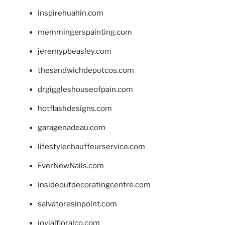
inspirehuahin.com
memmingerspainting.com
jeremypbeasley.com
thesandwichdepotcos.com
drgiggleshouseofpain.com
hotflashdesigns.com
garagenadeau.com
lifestylechauffeurservice.com
EverNewNails.com
insideoutdecoratingcentre.com
salvatoresinpoint.com
jovialfloralco.com