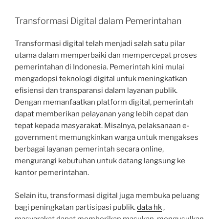
Transformasi Digital dalam Pemerintahan
Transformasi digital telah menjadi salah satu pilar
utama dalam memperbaiki dan mempercepat proses
pemerintahan di Indonesia. Pemerintah kini mulai
mengadopsi teknologi digital untuk meningkatkan
efisiensi dan transparansi dalam layanan publik.
Dengan memanfaatkan platform digital, pemerintah
dapat memberikan pelayanan yang lebih cepat dan
tepat kepada masyarakat. Misalnya, pelaksanaan e-
government memungkinkan warga untuk mengakses
berbagai layanan pemerintah secara online,
mengurangi kebutuhan untuk datang langsung ke
kantor pemerintahan.
Selain itu, transformasi digital juga membuka peluang
bagi peningkatan partisipasi publik.
data hk
,
masyarakat dapat memberikan masukan, mengusulkan