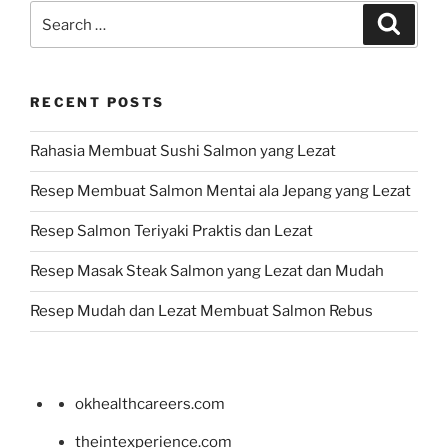
Search
Search
for:
RECENT POSTS
Rahasia Membuat Sushi Salmon yang Lezat
Resep Membuat Salmon Mentai ala Jepang yang Lezat
Resep Salmon Teriyaki Praktis dan Lezat
Resep Masak Steak Salmon yang Lezat dan Mudah
Resep Mudah dan Lezat Membuat Salmon Rebus
okhealthcareers.com
theintexperience.com