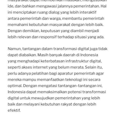
ide, dan bahkan mengawasi jalannya pemerintahan. Hal
ini menciptakan ruang dialog yang lebih interaktif
antara pemerintah dan warga, membantu pemerintah
memahami kebutuhan masyarakat dengan lebih baik.
Dengan demikian, keputusan yang diambil menjadi
lebih relevan dan responsif terhadap situasi yang ada.
Namun, tantangan dalam transformasi digital juga tidak
dapat diabaikan. Masih banyak daerah di Indonesia
yang menghadapi keterbatasan infrastruktur digital,
seperti akses internet yang belum merata. Selain itu,
perlu adanya pelatihan bagi aparatur pemerintah agar
mereka mampu memanfaatkan teknologi ini secara
optimal. Dengan mengatasi tantangan-tantangan ini,
Indonesia dapat memaksimalkan potensi transformasi
digital untuk mewujudkan pemerintahan yang lebih
baik dan melayani kebutuhan rakyat dengan lebih
efektif.