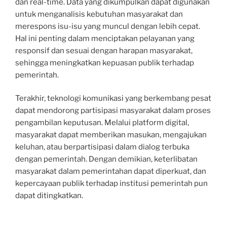
dan real-time. Data yang dikumpulkan dapat digunakan
untuk menganalisis kebutuhan masyarakat dan
merespons isu-isu yang muncul dengan lebih cepat.
Hal ini penting dalam menciptakan pelayanan yang
responsif dan sesuai dengan harapan masyarakat,
sehingga meningkatkan kepuasan publik terhadap
pemerintah.
Terakhir, teknologi komunikasi yang berkembang pesat
dapat mendorong partisipasi masyarakat dalam proses
pengambilan keputusan. Melalui platform digital,
masyarakat dapat memberikan masukan, mengajukan
keluhan, atau berpartisipasi dalam dialog terbuka
dengan pemerintah. Dengan demikian, keterlibatan
masyarakat dalam pemerintahan dapat diperkuat, dan
kepercayaan publik terhadap institusi pemerintah pun
dapat ditingkatkan.