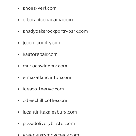
shoes-vert.com
elbotanicopanama.com
shadyoaksrockportrvpark.com
jccoinlaundry.com
kautorepair.com
marjaeswinebar.com
elmazatlanclinton.com
ideacoffeenyc.com
odieschillicothe.com
lacantinitagalesburg.com
pizzadeliverybristol.com
greenstarsmogcheck.com