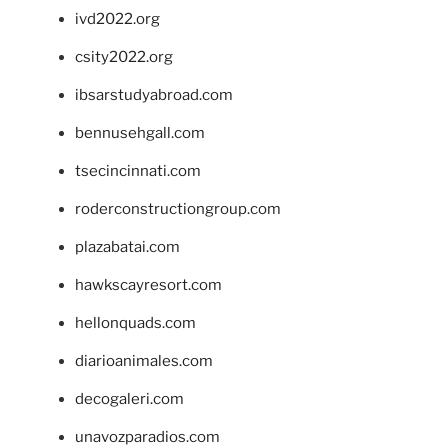
ivd2022.org
csity2022.org
ibsarstudyabroad.com
bennusehgall.com
tsecincinnati.com
roderconstructiongroup.com
plazabatai.com
hawkscayresort.com
hellonquads.com
diarioanimales.com
decogaleri.com
unavozparadios.com