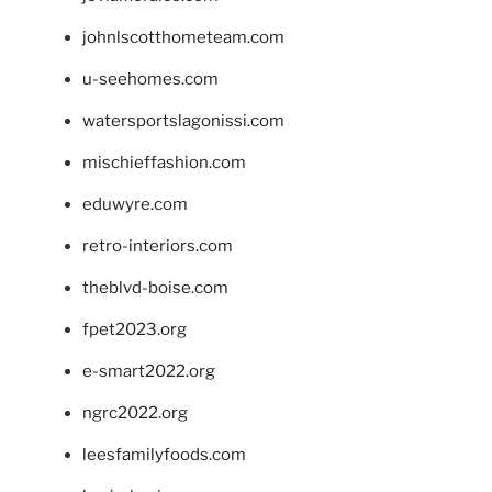
johnlscotthometeam.com
u-seehomes.com
watersportslagonissi.com
mischieffashion.com
eduwyre.com
retro-interiors.com
theblvd-boise.com
fpet2023.org
e-smart2022.org
ngrc2022.org
leesfamilyfoods.com