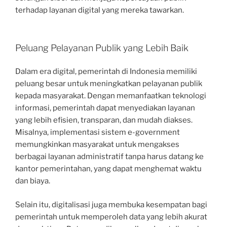
terhadap layanan digital yang mereka tawarkan.
Peluang Pelayanan Publik yang Lebih Baik
Dalam era digital, pemerintah di Indonesia memiliki
peluang besar untuk meningkatkan pelayanan publik
kepada masyarakat. Dengan memanfaatkan teknologi
informasi, pemerintah dapat menyediakan layanan
yang lebih efisien, transparan, dan mudah diakses.
Misalnya, implementasi sistem e-government
memungkinkan masyarakat untuk mengakses
berbagai layanan administratif tanpa harus datang ke
kantor pemerintahan, yang dapat menghemat waktu
dan biaya.
Selain itu, digitalisasi juga membuka kesempatan bagi
pemerintah untuk memperoleh data yang lebih akurat