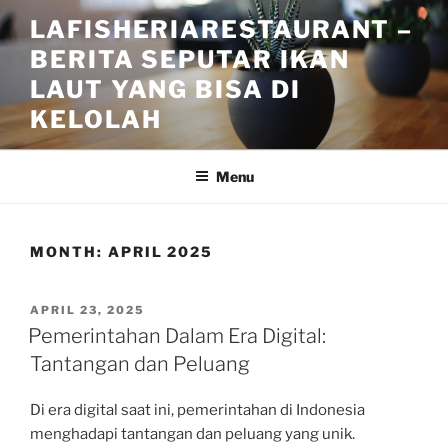
Skip
LAFISHERIARESTAURANT –
to
BERITA SEPUTAR IKAN
content
LAUT YANG BISA DI
KELOLAH
Menu
MONTH:
APRIL 2025
POSTED
APRIL 23, 2025
ON
Pemerintahan Dalam Era Digital:
Tantangan dan Peluang
Di era digital saat ini, pemerintahan di Indonesia
menghadapi tantangan dan peluang yang unik.