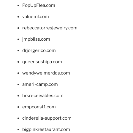
PopUpFlea.com
valueml.com
rebeccatorresjewelry.com
jmpbliss.com
drjorgerico.com
queensushipa.com
wendyweimerdds.com
ameri-camp.com
hrsreceivables.com
empconst1.com
cinderella-support.com
bigpinkrestaurant.com