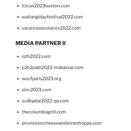
lcicon2023boston.com
waitangidayfestival2022.com
vacancesscolaires2022.com
MEDIA PARTNER II
isth2022.com
p2b2pabi2023-makassar.com
wocfparis2023.org
sinc2023.com
scdlqatar2022-qa.com
thecolumbiagrill.com
provisionscheeseandwineshoppe.com