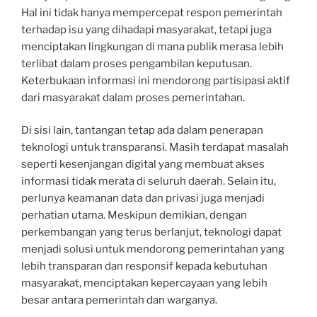
Hal ini tidak hanya mempercepat respon pemerintah
terhadap isu yang dihadapi masyarakat, tetapi juga
menciptakan lingkungan di mana publik merasa lebih
terlibat dalam proses pengambilan keputusan.
Keterbukaan informasi ini mendorong partisipasi aktif
dari masyarakat dalam proses pemerintahan.
Di sisi lain, tantangan tetap ada dalam penerapan
teknologi untuk transparansi. Masih terdapat masalah
seperti kesenjangan digital yang membuat akses
informasi tidak merata di seluruh daerah. Selain itu,
perlunya keamanan data dan privasi juga menjadi
perhatian utama. Meskipun demikian, dengan
perkembangan yang terus berlanjut, teknologi dapat
menjadi solusi untuk mendorong pemerintahan yang
lebih transparan dan responsif kepada kebutuhan
masyarakat, menciptakan kepercayaan yang lebih
besar antara pemerintah dan warganya.