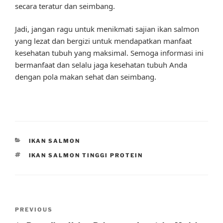
secara teratur dan seimbang.
Jadi, jangan ragu untuk menikmati sajian ikan salmon
yang lezat dan bergizi untuk mendapatkan manfaat
kesehatan tubuh yang maksimal. Semoga informasi ini
bermanfaat dan selalu jaga kesehatan tubuh Anda
dengan pola makan sehat dan seimbang.
CATEGORIES
IKAN SALMON
TAGS
IKAN SALMON TINGGI PROTEIN
Post
Previous
PREVIOUS
navigation
Post