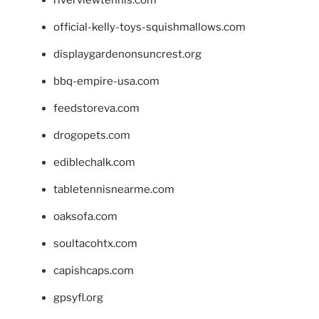
riverviewtennis.com
official-kelly-toys-squishmallows.com
displaygardenonsuncrest.org
bbq-empire-usa.com
feedstoreva.com
drogopets.com
ediblechalk.com
tabletennisnearme.com
oaksofa.com
soultacohtx.com
capishcaps.com
gpsyfl.org