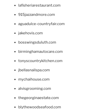
lafisheriarestaurant.com
915jazzandmore.com
aguadulce-countryfair.com
jakehovis.com
bosswingsduluth.com
birminghamautocare.com
tonyscountrykitchen.com
jbellasnailspa.com
mychaihouse.com
alvisgrooming.com
thegeorginaestate.com
blythewoodseafood.com