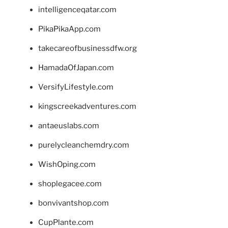
intelligenceqatar.com
PikaPikaApp.com
takecareofbusinessdfw.org
HamadaOfJapan.com
VersifyLifestyle.com
kingscreekadventures.com
antaeuslabs.com
purelycleanchemdry.com
WishOping.com
shoplegacee.com
bonvivantshop.com
CupPlante.com