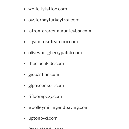
wolfcitytattoo.com
oysterbayturkeytrot.com
lafronterarestauranteybar.com
lilyandrosetearoom.com
olivesburgberrypatch.com
theslushkids.com
giobastian.com
glpascensori.com
rifloorepoxy.com
woolleymillingandpaving.com
uptonpvd.com