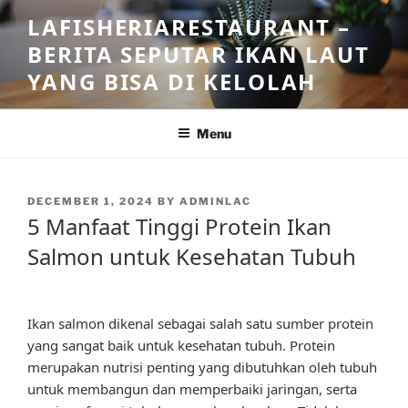
Skip
LAFISHERIARESTAURANT –
to
BERITA SEPUTAR IKAN LAUT
content
YANG BISA DI KELOLAH
Menu
POSTED
DECEMBER 1, 2024
BY
ADMINLAC
ON
5 Manfaat Tinggi Protein Ikan
Salmon untuk Kesehatan Tubuh
Ikan salmon dikenal sebagai salah satu sumber protein
yang sangat baik untuk kesehatan tubuh. Protein
merupakan nutrisi penting yang dibutuhkan oleh tubuh
untuk membangun dan memperbaiki jaringan, serta