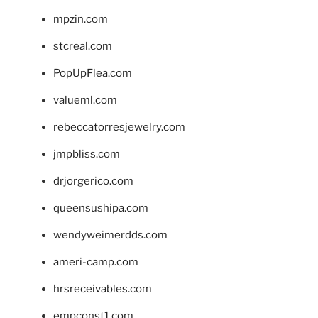
mpzin.com
stcreal.com
PopUpFlea.com
valueml.com
rebeccatorresjewelry.com
jmpbliss.com
drjorgerico.com
queensushipa.com
wendyweimerdds.com
ameri-camp.com
hrsreceivables.com
empconst1.com