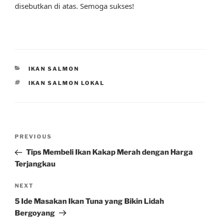
disebutkan di atas. Semoga sukses!
CATEGORIES
IKAN SALMON
TAGS
IKAN SALMON LOKAL
Post
Previous
PREVIOUS
navigation
Post
Tips Membeli Ikan Kakap Merah dengan Harga
Terjangkau
Next
NEXT
Post
5 Ide Masakan Ikan Tuna yang Bikin Lidah
Bergoyang