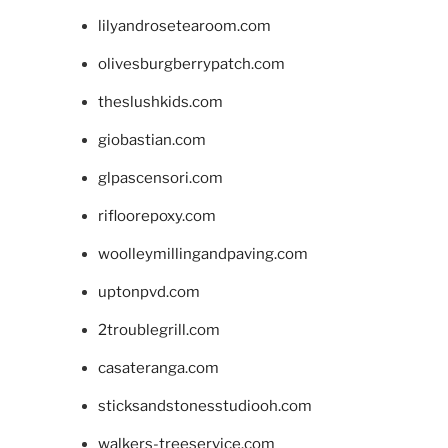
lilyandrosetearoom.com
olivesburgberrypatch.com
theslushkids.com
giobastian.com
glpascensori.com
rifloorepoxy.com
woolleymillingandpaving.com
uptonpvd.com
2troublegrill.com
casateranga.com
sticksandstonesstudiooh.com
walkers-treeservice.com