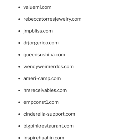
valueml.com
rebeccatorresjewelry.com
jmpbliss.com
drjorgerico.com
queensushipa.com
wendyweimerdds.com
ameri-camp.com
hrsreceivables.com
empconst1.com
cinderella-support.com
bigpinkrestaurant.com
inspirehuahin.com