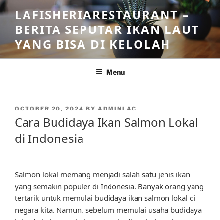
Skip
LAFISHERIARESTAURANT –
to
BERITA SEPUTAR IKAN LAUT
content
YANG BISA DI KELOLAH
Menu
POSTED
OCTOBER 20, 2024
BY
ADMINLAC
ON
Cara Budidaya Ikan Salmon Lokal
di Indonesia
Salmon lokal memang menjadi salah satu jenis ikan
yang semakin populer di Indonesia. Banyak orang yang
tertarik untuk memulai budidaya ikan salmon lokal di
negara kita. Namun, sebelum memulai usaha budidaya