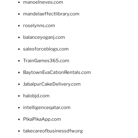
manoelneves.com
mandelaeffectlibrary.com
roselynns.com
balanceyoganj.com
salesforceblogs.com
TrainGames365.com
BaytownEvaCationRentals.com
JabalpurCakeDelivery.com
halobjd.com
intelligenceqatar.com
PikaPikaApp.com
takecareofbusinessdfw.org