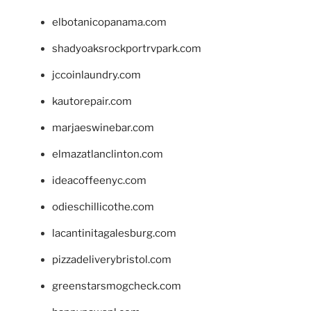
elbotanicopanama.com
shadyoaksrockportrvpark.com
jccoinlaundry.com
kautorepair.com
marjaeswinebar.com
elmazatlanclinton.com
ideacoffeenyc.com
odieschillicothe.com
lacantinitagalesburg.com
pizzadeliverybristol.com
greenstarsmogcheck.com