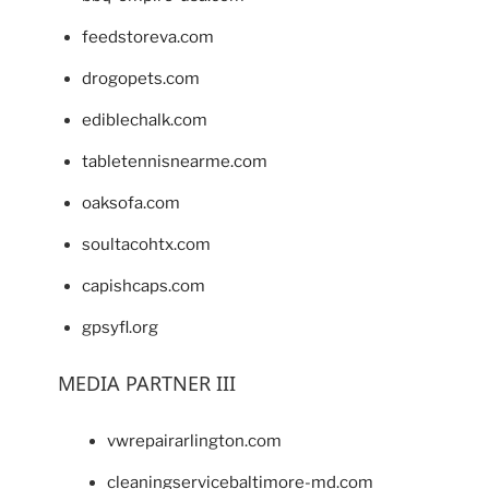
feedstoreva.com
drogopets.com
ediblechalk.com
tabletennisnearme.com
oaksofa.com
soultacohtx.com
capishcaps.com
gpsyfl.org
MEDIA PARTNER III
vwrepairarlington.com
cleaningservicebaltimore-md.com