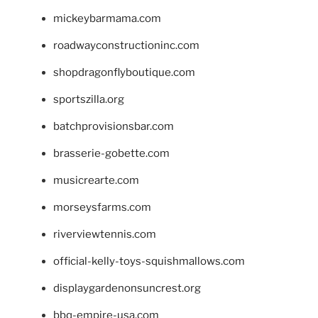
mickeybarmama.com
roadwayconstructioninc.com
shopdragonflyboutique.com
sportszilla.org
batchprovisionsbar.com
brasserie-gobette.com
musicrearte.com
morseysfarms.com
riverviewtennis.com
official-kelly-toys-squishmallows.com
displaygardenonsuncrest.org
bbq-empire-usa.com