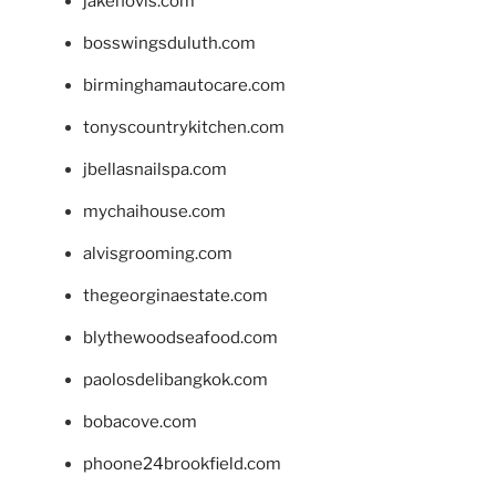
jakehovis.com
bosswingsduluth.com
birminghamautocare.com
tonyscountrykitchen.com
jbellasnailspa.com
mychaihouse.com
alvisgrooming.com
thegeorginaestate.com
blythewoodseafood.com
paolosdelibangkok.com
bobacove.com
phoone24brookfield.com