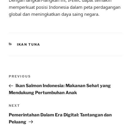
memperkuat posisi Indonesia dalam peta perdagangan
global dan meningkatkan daya saing negara.
CATEGORIES
IKAN TUNA
Post
Previous
PREVIOUS
navigation
Post
Ikan Salmon Indonesia: Makanan Sehat yang
Mendukung Pertumbuhan Anak
Next
NEXT
Post
Pemerintahan Dalam Era Digital: Tantangan dan
Peluang