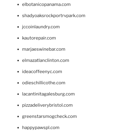
elbotanicopanama.com
shadyoaksrockportrvpark.com
jccoinlaundry.com
kautorepair.com
marjaeswinebar.com
elmazatlanclinton.com
ideacoffeenyc.com
odieschillicothe.com
lacantinitagalesburg.com
pizzadeliverybristol.com
greenstarsmogcheck.com
happypawspl.com