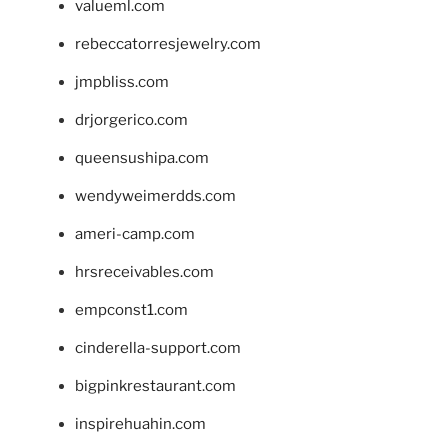
valueml.com
rebeccatorresjewelry.com
jmpbliss.com
drjorgerico.com
queensushipa.com
wendyweimerdds.com
ameri-camp.com
hrsreceivables.com
empconst1.com
cinderella-support.com
bigpinkrestaurant.com
inspirehuahin.com