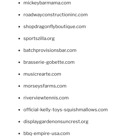
mickeybarmama.com
roadwayconstructioninc.com
shopdragonflyboutique.com
sportszilla.org
batchprovisionsbar.com
brasserie-gobette.com
musicrearte.com
morseysfarms.com
riverviewtennis.com
official-kelly-toys-squishmallows.com
displaygardenonsuncrest.org
bbq-empire-usa.com