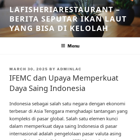
Skip
LAFISHERIARESTAURANT –
to
BERITA SEPUTAR IKAN LAUT
content
YANG BISA DI KELOLAH
Menu
POSTED
MARCH 30, 2025
BY
ADMINLAC
ON
IFEMC dan Upaya Memperkuat
Daya Saing Indonesia
Indonesia sebagai salah satu negara dengan ekonomi
terbesar di Asia Tenggara menghadapi tantangan yang
kompleks di pasar global. Salah satu elemen kunci
dalam memperkuat daya saing Indonesia di pasar
internasional adalah pengelolaan pasar valuta asing