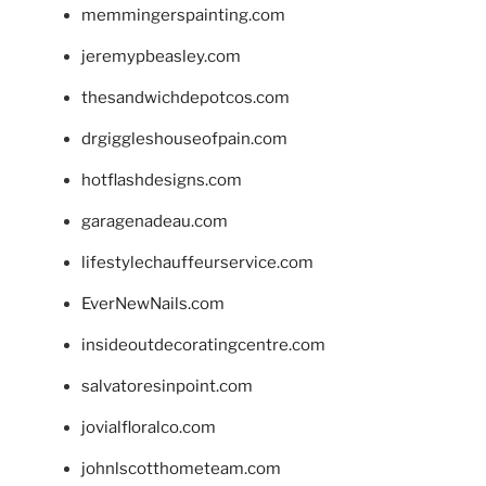
memmingerspainting.com
jeremypbeasley.com
thesandwichdepotcos.com
drgiggleshouseofpain.com
hotflashdesigns.com
garagenadeau.com
lifestylechauffeurservice.com
EverNewNails.com
insideoutdecoratingcentre.com
salvatoresinpoint.com
jovialfloralco.com
johnlscotthometeam.com