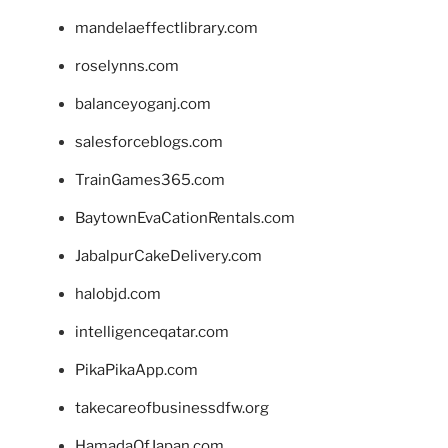
mandelaeffectlibrary.com
roselynns.com
balanceyoganj.com
salesforceblogs.com
TrainGames365.com
BaytownEvaCationRentals.com
JabalpurCakeDelivery.com
halobjd.com
intelligenceqatar.com
PikaPikaApp.com
takecareofbusinessdfw.org
HamadaOfJapan.com