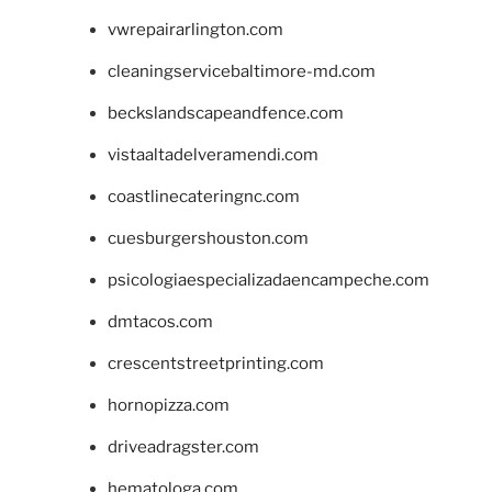
vwrepairarlington.com
cleaningservicebaltimore-md.com
beckslandscapeandfence.com
vistaaltadelveramendi.com
coastlinecateringnc.com
cuesburgershouston.com
psicologiaespecializadaencampeche.com
dmtacos.com
crescentstreetprinting.com
hornopizza.com
driveadragster.com
hematologa.com