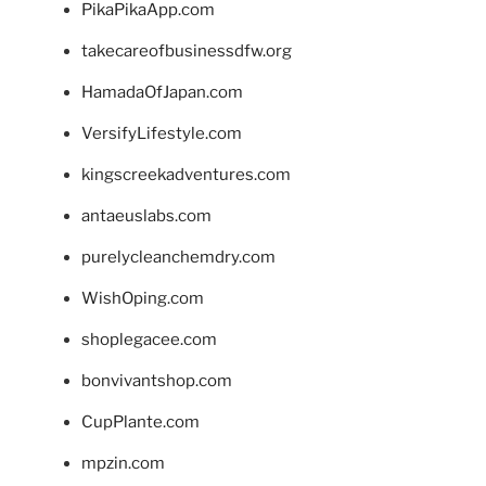
PikaPikaApp.com
takecareofbusinessdfw.org
HamadaOfJapan.com
VersifyLifestyle.com
kingscreekadventures.com
antaeuslabs.com
purelycleanchemdry.com
WishOping.com
shoplegacee.com
bonvivantshop.com
CupPlante.com
mpzin.com