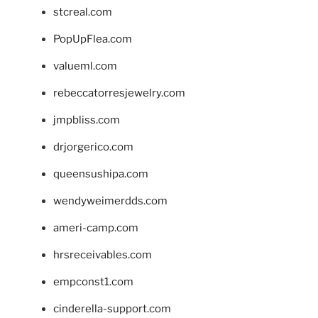
stcreal.com
PopUpFlea.com
valueml.com
rebeccatorresjewelry.com
jmpbliss.com
drjorgerico.com
queensushipa.com
wendyweimerdds.com
ameri-camp.com
hrsreceivables.com
empconst1.com
cinderella-support.com