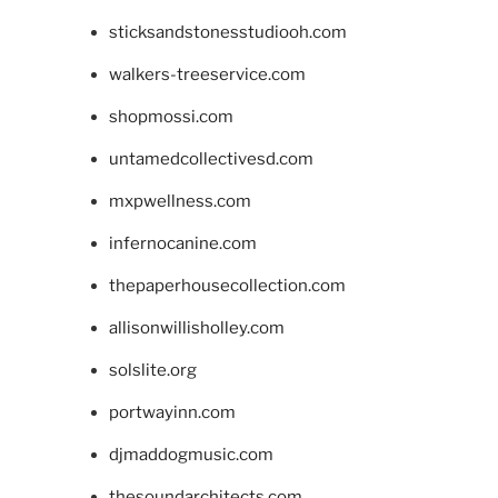
sticksandstonesstudiooh.com
walkers-treeservice.com
shopmossi.com
untamedcollectivesd.com
mxpwellness.com
infernocanine.com
thepaperhousecollection.com
allisonwillisholley.com
solslite.org
portwayinn.com
djmaddogmusic.com
thesoundarchitects.com