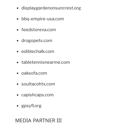
displaygardenonsuncrest.org
bbq-empire-usa.com
feedstoreva.com
drogopets.com
ediblechalk.com
tabletennisnearme.com
oaksofa.com
soultacohtx.com
capishcaps.com
gpsyfl.org
MEDIA PARTNER III