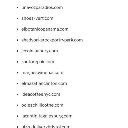
unavozparadios.com
shoes-vert.com
elbotanicopanama.com
shadyoaksrockportrvpark.com
jccoinlaundry.com
kautorepair.com
marjaeswinebar.com
elmazatlanclinton.com
ideacoffeenyc.com
odieschillicothe.com
lacantinitagalesburg.com
pizzadeliverybristol.com