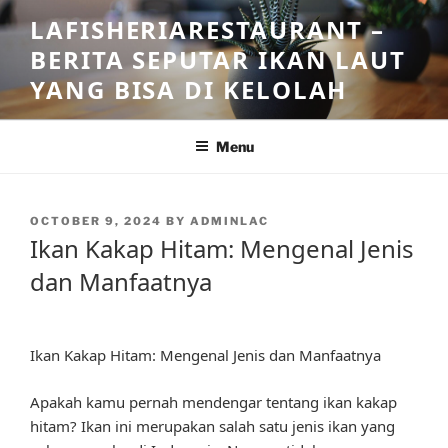
Skip
LAFISHERIARESTAURANT –
to
BERITA SEPUTAR IKAN LAUT
content
YANG BISA DI KELOLAH
Menu
POSTED
OCTOBER 9, 2024
BY
ADMINLAC
ON
Ikan Kakap Hitam: Mengenal Jenis
dan Manfaatnya
Ikan Kakap Hitam: Mengenal Jenis dan Manfaatnya
Apakah kamu pernah mendengar tentang ikan kakap
hitam? Ikan ini merupakan salah satu jenis ikan yang