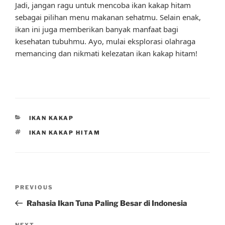
Jadi, jangan ragu untuk mencoba ikan kakap hitam
sebagai pilihan menu makanan sehatmu. Selain enak,
ikan ini juga memberikan banyak manfaat bagi
kesehatan tubuhmu. Ayo, mulai eksplorasi olahraga
memancing dan nikmati kelezatan ikan kakap hitam!
CATEGORIES
IKAN KAKAP
TAGS
IKAN KAKAP HITAM
Post
Previous
PREVIOUS
navigation
Post
Rahasia Ikan Tuna Paling Besar di Indonesia