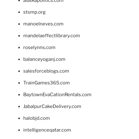
alaskapolitics.com
stsmp.org
manoelneves.com
mandelaeffectlibrary.com
roselynns.com
balanceyoganj.com
salesforceblogs.com
TrainGames365.com
BaytownEvaCationRentals.com
JabalpurCakeDelivery.com
halobjd.com
intelligenceqatar.com