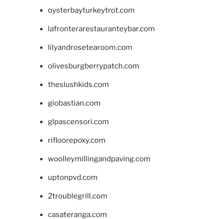
oysterbayturkeytrot.com
lafronterarestauranteybar.com
lilyandrosetearoom.com
olivesburgberrypatch.com
theslushkids.com
giobastian.com
glpascensori.com
rifloorepoxy.com
woolleymillingandpaving.com
uptonpvd.com
2troublegrill.com
casateranga.com