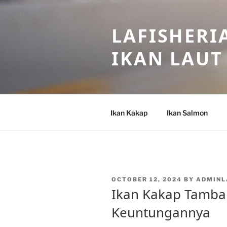
Skip
to
LAFISHERI
content
IKAN LAUT
Ikan Kakap
Ikan Salmon
POSTED
OCTOBER 12, 2024
BY
ADMINL
ON
Ikan Kakap Tamba
Keuntungannya