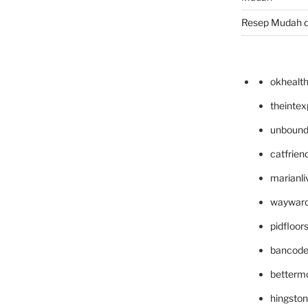
Resep Mudah 
okhealt
theinte
unbound
catfrien
marianli
wayward
pidfloo
bancode
betterm
hingsto