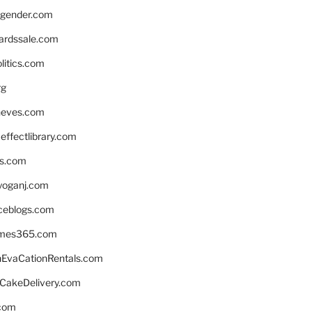
gender.com
ardssale.com
litics.com
rg
neves.com
ffectlibrary.com
ns.com
yoganj.com
rceblogs.com
ames365.com
EvaCationRentals.com
rCakeDelivery.com
.com