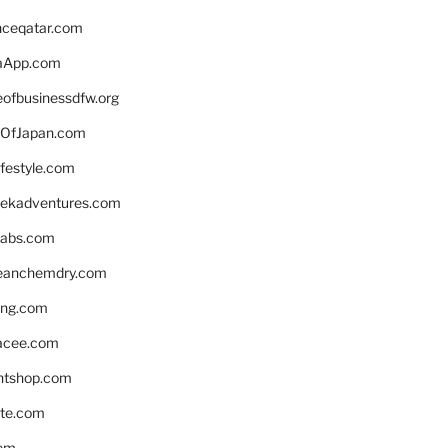
enceqatar.com
aApp.com
eofbusinessdfw.org
OfJapan.com
ifestyle.com
eekadventures.com
labs.com
leanchemdry.com
ing.com
acee.com
ntshop.com
te.com
om