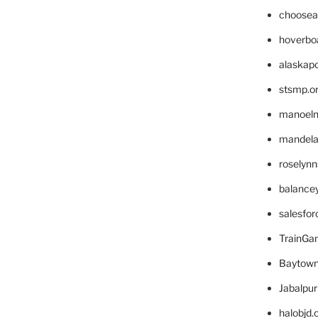
choosea
hoverbo
alaskapo
stsmp.o
manoel
mandelae
roselyn
balance
salesfo
TrainG
Baytown
Jabalpu
halobjd