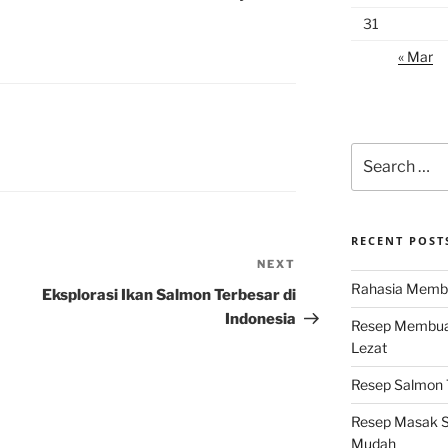
31
« Mar
Search
for:
RECENT POST
NEXT
Next
Rahasia Membu
Post
Eksplorasi Ikan Salmon Terbesar di
Indonesia
Resep Membuat
Lezat
Resep Salmon T
Resep Masak S
Mudah