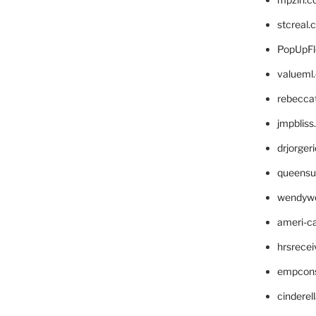
stcreal.
PopUpFl
valueml
rebecca
jmpblis
drjorger
queensu
wendyw
ameri-
hrsrece
empcon
cinderel