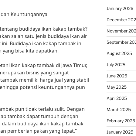
January 2026
a dan Keuntungannya
December 20
entang budidaya ikan kakap tambak?
November 20
an salah satu jenis budidaya ikan air
September 20
 ini. Budidaya ikan kakap tambak ini
 yang bisa kita dapatkan.
August 2025
July 2025
tani ikan kakap tambak di Jawa Timur,
merupakan bisnis yang sangat
June 2025
ambak memiliki harga jual yang stabil
 sehingga potensi keuntungannya pun
May 2025
April 2025
mbak pun tidak terlalu sulit. Dengan
March 2025
akap tambak dapat tumbuh dengan
February 2025
a dalam budidaya ikan kakap tambak
 dan pemberian pakan yang tepat,”
January 2025