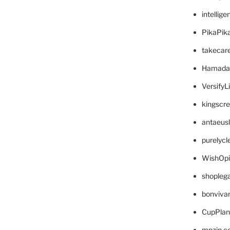
intellig
PikaPik
takecar
Hamada
VersifyL
kingscr
antaeus
purelyc
WishOp
shopleg
bonviva
CupPlan
mpzin.c