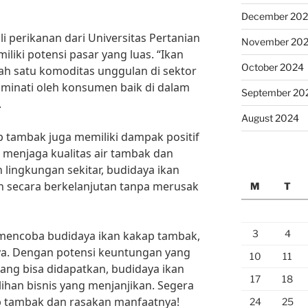
December 20
hli perikanan dari Universitas Pertanian
November 20
liki potensi pasar yang luas. “Ikan
October 2024
h satu komoditas unggulan di sektor
iminati oleh konsumen baik di dalam
September 20
.
August 2024
ap tambak juga memiliki dampak positif
menjaga kualitas air tambak dan
lingkungan sekitar, budidaya ikan
n secara berkelanjutan tanpa merusak
M
T
3
4
uk mencoba budidaya ikan kakap tambak,
a. Dengan potensi keuntungan yang
10
11
ang bisa didapatkan, budidaya ikan
17
18
ihan bisnis yang menjanjikan. Segera
p tambak dan rasakan manfaatnya!
24
25