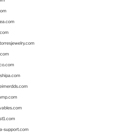
com
ea.com
.com
torresjewelry.com
s.com
ico.com
shipa.com
eimerdds.com
camp.com
ivables.com
st1.com
la-support.com