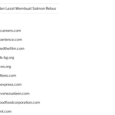
dan Lezat Membuat Salmon Rebus
hcareers.com
xperience.com
edthefilm.com
ds-bg.org
ves.org
tees.com
rsexpress.com
venezuelaen.com
oodfoodcorporation.com
nnt.com