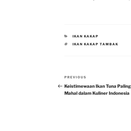
CATEGORIES
IKAN KAKAP
TAGS
IKAN KAKAP TAMBAK
Post
Previous
PREVIOUS
navigation
Post
Keistimewaan Ikan Tuna Paling
Mahal dalam Kuliner Indonesia