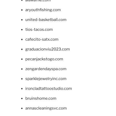
alawaffle.com
aryouthfishing.com
united-basketball.com
tios-tacos.com
cafecito-satx.com
graduacionviu2023.com
pecanjackstogo.com
zengardendayspa.com
sparklejewelryinc.com
ironcladtattoostudio.com
bruinshome.com
annascleaningsvc.com