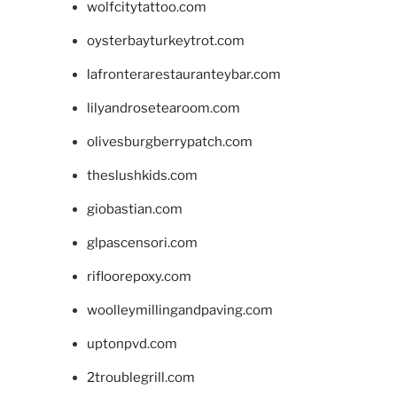
wolfcitytattoo.com
oysterbayturkeytrot.com
lafronterarestauranteybar.com
lilyandrosetearoom.com
olivesburgberrypatch.com
theslushkids.com
giobastian.com
glpascensori.com
rifloorepoxy.com
woolleymillingandpaving.com
uptonpvd.com
2troublegrill.com