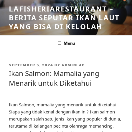
Skip
LAFISHERIARESTAURANT –
to
BERITA SEPUTAR IKAN LAUT
content
YANG BISA DI KELOLAH
Menu
POSTED
SEPTEMBER 5, 2024
BY
ADMINLAC
ON
Ikan Salmon: Mamalia yang
Menarik untuk Diketahui
Ikan Salmon, mamalia yang menarik untuk diketahui.
Siapa yang tidak kenal dengan ikan ini? Ikan salmon
merupakan salah satu jenis ikan yang populer di dunia,
terutama di kalangan pecinta olahraga memancing.