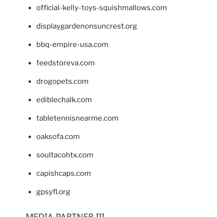
official-kelly-toys-squishmallows.com
displaygardenonsuncrest.org
bbq-empire-usa.com
feedstoreva.com
drogopets.com
ediblechalk.com
tabletennisnearme.com
oaksofa.com
soultacohtx.com
capishcaps.com
gpsyfl.org
MEDIA PARTNER III