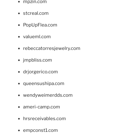
mpzin.com
stcreal.com
PopUpFlea.com
valueml.com
rebeccatorresjewelry.com
jmpbliss.com
drjorgerico.com
queensushipa.com
wendyweimerdds.com
ameri-camp.com
hrsreceivables.com
empconst1.com