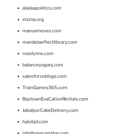
alaskapolitics.com
stsmp.org
manoelneves.com
mandelaeffectlibrary.com
roselynns.com
balanceyoganj.com
salesforceblogs.com
TrainGames365.com
BaytownEvaCationRentals.com
JabalpurCakeDelivery.com
halobjd.com
intelligenceqatar.com