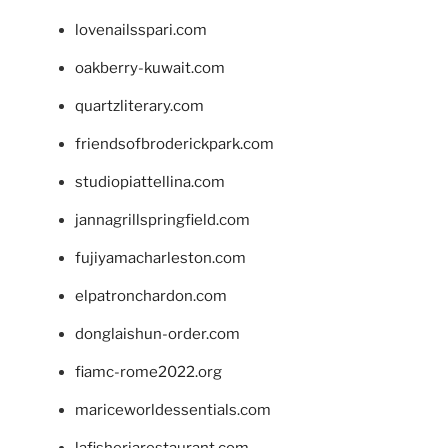
lovenailsspari.com
oakberry-kuwait.com
quartzliterary.com
friendsofbroderickpark.com
studiopiattellina.com
jannagrillspringfield.com
fujiyamacharleston.com
elpatronchardon.com
donglaishun-order.com
fiamc-rome2022.org
mariceworldessentials.com
lafisheriarestaurant.com