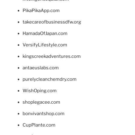
PikaPikaApp.com
takecareofbusinessdfw.org
HamadaOfJapan.com
VersifyLifestyle.com
kingscreekadventures.com
antaeuslabs.com
purelycleanchemdry.com
WishOping.com
shoplegacee.com
bonvivantshop.com
CupPlante.com