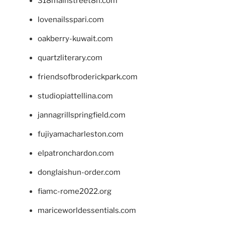
318mainstreet8h.com
lovenailsspari.com
oakberry-kuwait.com
quartzliterary.com
friendsofbroderickpark.com
studiopiattellina.com
jannagrillspringfield.com
fujiyamacharleston.com
elpatronchardon.com
donglaishun-order.com
fiamc-rome2022.org
mariceworldessentials.com