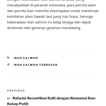
menakjubkan di perairan Indonesia, para pecinta alam
dan pecinta ikan memiliki kesempatan untuk menikmati
keindahan alam bawah laut yang luar biasa. Semoga
keberadaan ikan salmon ini tetap terjaga dan dapat
dinikmati oleh generasi-generasi mendatang.
CATEGORIES
IKAN SALMON
TAGS
IKAN SALMON TERBESAR
Post
Previous
PREVIOUS
navigation
Post
Rahasia Kecantikan Kulit dengan Konsumsi Ikan
Kakap Putih