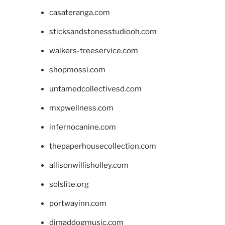
casateranga.com
sticksandstonesstudiooh.com
walkers-treeservice.com
shopmossi.com
untamedcollectivesd.com
mxpwellness.com
infernocanine.com
thepaperhousecollection.com
allisonwillisholley.com
solslite.org
portwayinn.com
djmaddogmusic.com