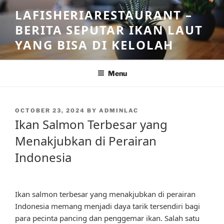
Skip
LAFISHERIARESTAURANT –
to
BERITA SEPUTAR IKAN LAUT
content
YANG BISA DI KELOLAH
Menu
POSTED
OCTOBER 23, 2024
BY
ADMINLAC
ON
Ikan Salmon Terbesar yang
Menakjubkan di Perairan
Indonesia
Ikan salmon terbesar yang menakjubkan di perairan
Indonesia memang menjadi daya tarik tersendiri bagi
para pecinta pancing dan penggemar ikan. Salah satu