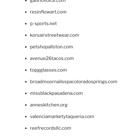
gabriovoice.com
resinflowart.com
p-sports.net
korsairstreetwear.com
petshopallston.com
avenue26tacos.com
topgglasses.com
broadmoornailsspacoloradosprings.com
missblackpasadena.com
anneskitchen.org
valenciamarketytaqueria.com
reefrecordsllc.com