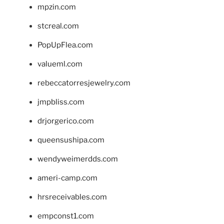
mpzin.com
stcreal.com
PopUpFlea.com
valueml.com
rebeccatorresjewelry.com
jmpbliss.com
drjorgerico.com
queensushipa.com
wendyweimerdds.com
ameri-camp.com
hrsreceivables.com
empconst1.com