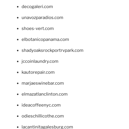
decogaleri.com
unavozparadios.com
shoes-vert.com
elbotanicopanama.com
shadyoaksrockportrvpark.com
jccoinlaundry.com
kautorepair.com
marjaeswinebar.com
elmazatlanclinton.com
ideacoffeenyc.com
odieschillicothe.com
lacantinitagalesburg.com