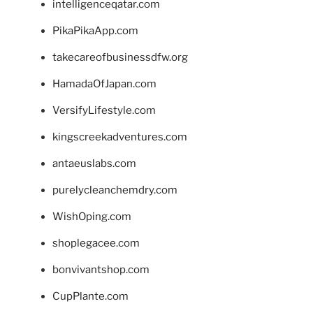
intelligenceqatar.com
PikaPikaApp.com
takecareofbusinessdfw.org
HamadaOfJapan.com
VersifyLifestyle.com
kingscreekadventures.com
antaeuslabs.com
purelycleanchemdry.com
WishOping.com
shoplegacee.com
bonvivantshop.com
CupPlante.com