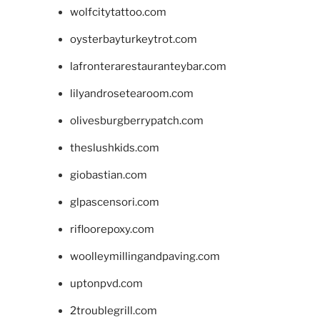
wolfcitytattoo.com
oysterbayturkeytrot.com
lafronterarestauranteybar.com
lilyandrosetearoom.com
olivesburgberrypatch.com
theslushkids.com
giobastian.com
glpascensori.com
rifloorepoxy.com
woolleymillingandpaving.com
uptonpvd.com
2troublegrill.com