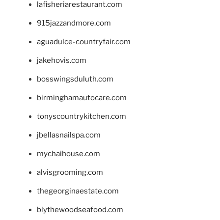
lafisheriarestaurant.com
915jazzandmore.com
aguadulce-countryfair.com
jakehovis.com
bosswingsduluth.com
birminghamautocare.com
tonyscountrykitchen.com
jbellasnailspa.com
mychaihouse.com
alvisgrooming.com
thegeorginaestate.com
blythewoodseafood.com