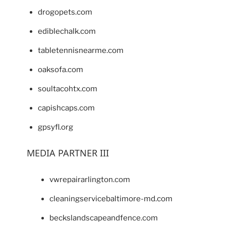
drogopets.com
ediblechalk.com
tabletennisnearme.com
oaksofa.com
soultacohtx.com
capishcaps.com
gpsyfl.org
MEDIA PARTNER III
vwrepairarlington.com
cleaningservicebaltimore-md.com
beckslandscapeandfence.com