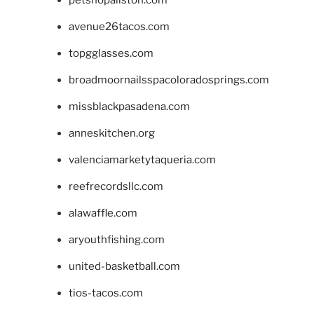
petshopallston.com
avenue26tacos.com
topgglasses.com
broadmoornailsspacoloradosprings.com
missblackpasadena.com
anneskitchen.org
valenciamarketytaqueria.com
reefrecordsllc.com
alawaffle.com
aryouthfishing.com
united-basketball.com
tios-tacos.com