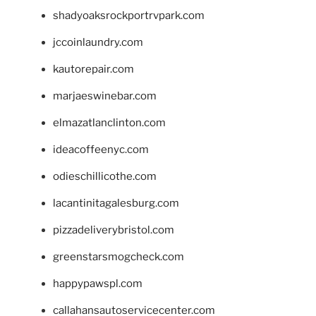
shadyoaksrockportrvpark.com
jccoinlaundry.com
kautorepair.com
marjaeswinebar.com
elmazatlanclinton.com
ideacoffeenyc.com
odieschillicothe.com
lacantinitagalesburg.com
pizzadeliverybristol.com
greenstarsmogcheck.com
happypawspl.com
callahansautoservicecenter.com