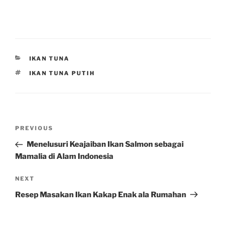
CATEGORIES
IKAN TUNA
TAGS
IKAN TUNA PUTIH
Post
Previous
PREVIOUS
navigation
Post
Menelusuri Keajaiban Ikan Salmon sebagai
Mamalia di Alam Indonesia
Next
NEXT
Post
Resep Masakan Ikan Kakap Enak ala Rumahan