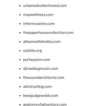
untamedcollectivesd.com
mxpwellness.com
infernocanine.com
thepaperhousecollection.com
allisonwillisholley.com
solslite.org
portwayinn.com
djmaddogmusic.com
thesoundarchitects.com
allin1roofing.com
keepjudgewebb.com
anatomyofadventure.com