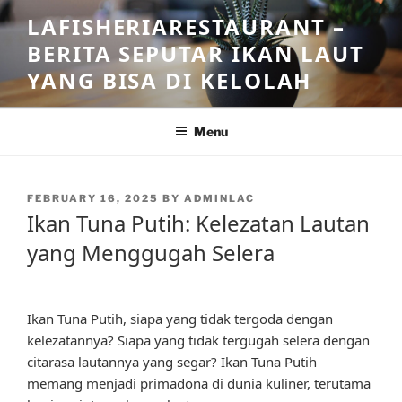
Skip
LAFISHERIARESTAURANT –
to
BERITA SEPUTAR IKAN LAUT
content
YANG BISA DI KELOLAH
Menu
POSTED
FEBRUARY 16, 2025
BY
ADMINLAC
ON
Ikan Tuna Putih: Kelezatan Lautan
yang Menggugah Selera
Ikan Tuna Putih, siapa yang tidak tergoda dengan
kelezatannya? Siapa yang tidak tergugah selera dengan
citarasa lautannya yang segar? Ikan Tuna Putih
memang menjadi primadona di dunia kuliner, terutama