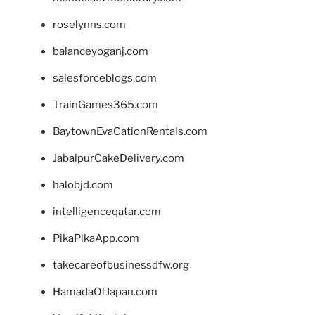
roselynns.com
balanceyoganj.com
salesforceblogs.com
TrainGames365.com
BaytownEvaCationRentals.com
JabalpurCakeDelivery.com
halobjd.com
intelligenceqatar.com
PikaPikaApp.com
takecareofbusinessdfw.org
HamadaOfJapan.com