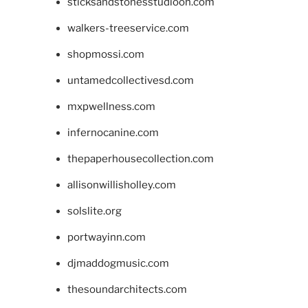
sticksandstonesstudiooh.com
walkers-treeservice.com
shopmossi.com
untamedcollectivesd.com
mxpwellness.com
infernocanine.com
thepaperhousecollection.com
allisonwillisholley.com
solslite.org
portwayinn.com
djmaddogmusic.com
thesoundarchitects.com