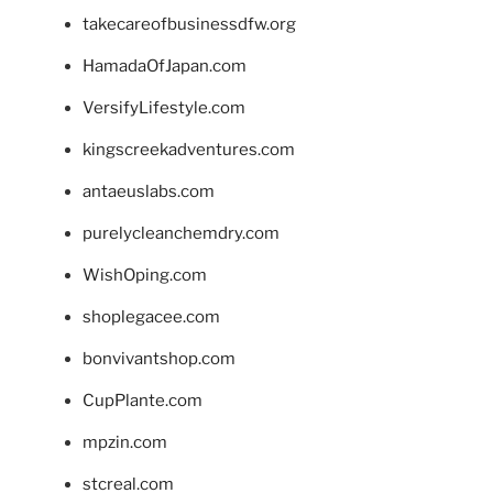
takecareofbusinessdfw.org
HamadaOfJapan.com
VersifyLifestyle.com
kingscreekadventures.com
antaeuslabs.com
purelycleanchemdry.com
WishOping.com
shoplegacee.com
bonvivantshop.com
CupPlante.com
mpzin.com
stcreal.com