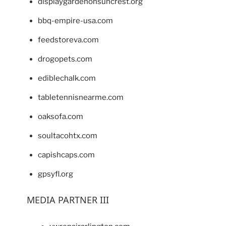
displaygardenonsuncrest.org
bbq-empire-usa.com
feedstoreva.com
drogopets.com
ediblechalk.com
tabletennisnearme.com
oaksofa.com
soultacohtx.com
capishcaps.com
gpsyfl.org
MEDIA PARTNER III