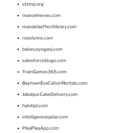
stsmp.org
manoelneves.com
mandelaeffectlibrary.com
roselynns.com
balanceyoganj.com
salesforceblogs.com
TrainGames365.com
BaytownEvaCationRentals.com
JabalpurCakeDelivery.com
halobjd.com
intelligenceqatar.com
PikaPikaApp.com