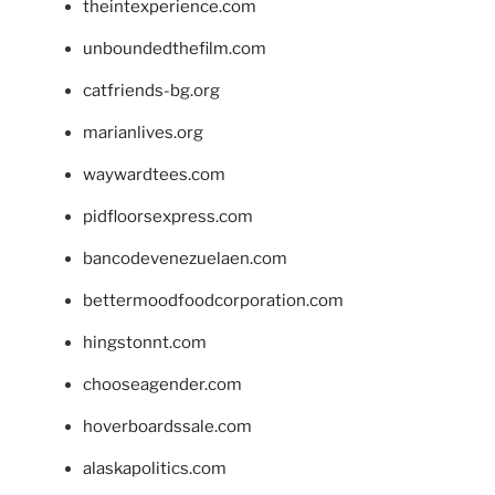
theintexperience.com
unboundedthefilm.com
catfriends-bg.org
marianlives.org
waywardtees.com
pidfloorsexpress.com
bancodevenezuelaen.com
bettermoodfoodcorporation.com
hingstonnt.com
chooseagender.com
hoverboardssale.com
alaskapolitics.com