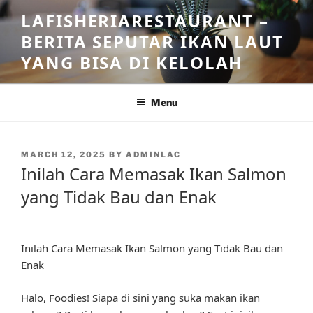
Skip
LAFISHERIARESTAURANT –
to
BERITA SEPUTAR IKAN LAUT
content
YANG BISA DI KELOLAH
Menu
POSTED
MARCH 12, 2025
BY
ADMINLAC
ON
Inilah Cara Memasak Ikan Salmon
yang Tidak Bau dan Enak
Inilah Cara Memasak Ikan Salmon yang Tidak Bau dan
Enak
Halo, Foodies! Siapa di sini yang suka makan ikan