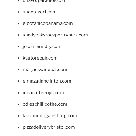
unavozparadios.com
shoes-vert.com
elbotanicopanama.com
shadyoaksrockportrvpark.com
jccoinlaundry.com
kautorepair.com
marjaeswinebar.com
elmazatlanclinton.com
ideacoffeenyc.com
odieschillicothe.com
lacantinitagalesburg.com
pizzadeliverybristol.com