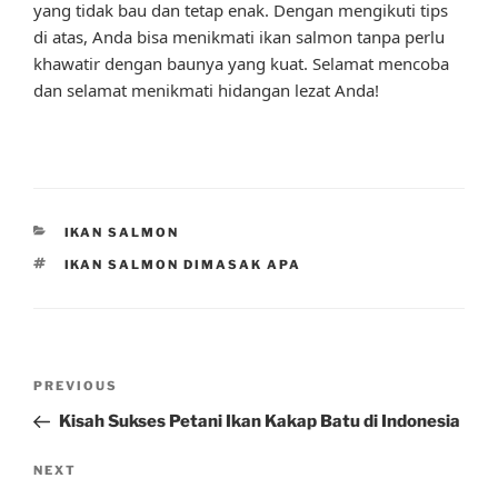
yang tidak bau dan tetap enak. Dengan mengikuti tips
di atas, Anda bisa menikmati ikan salmon tanpa perlu
khawatir dengan baunya yang kuat. Selamat mencoba
dan selamat menikmati hidangan lezat Anda!
CATEGORIES
IKAN SALMON
TAGS
IKAN SALMON DIMASAK APA
Post
Previous
PREVIOUS
navigation
Post
Kisah Sukses Petani Ikan Kakap Batu di Indonesia
Next
NEXT