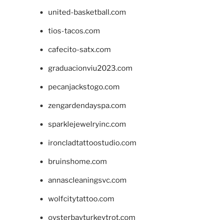
united-basketball.com
tios-tacos.com
cafecito-satx.com
graduacionviu2023.com
pecanjackstogo.com
zengardendayspa.com
sparklejewelryinc.com
ironcladtattoostudio.com
bruinshome.com
annascleaningsvc.com
wolfcitytattoo.com
oysterbayturkeytrot.com