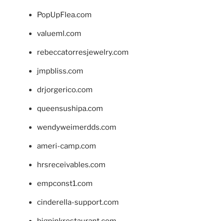
PopUpFlea.com
valueml.com
rebeccatorresjewelry.com
jmpbliss.com
drjorgerico.com
queensushipa.com
wendyweimerdds.com
ameri-camp.com
hrsreceivables.com
empconst1.com
cinderella-support.com
bigpinkrestaurant.com