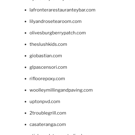
lafronterarestauranteybar.com
lilyandrosetearoom.com
olivesburgberrypatch.com
theslushkids.com
giobastian.com
glpascensori.com
rifloorepoxy.com
woolleymillingandpaving.com
uptonpvd.com
2troublegrill.com
casateranga.com