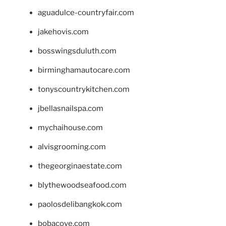
aguadulce-countryfair.com
jakehovis.com
bosswingsduluth.com
birminghamautocare.com
tonyscountrykitchen.com
jbellasnailspa.com
mychaihouse.com
alvisgrooming.com
thegeorginaestate.com
blythewoodseafood.com
paolosdelibangkok.com
bobacove.com