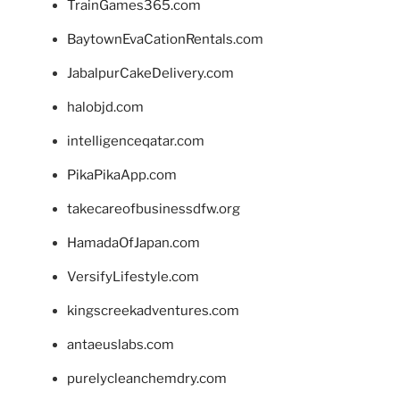
TrainGames365.com
BaytownEvaCationRentals.com
JabalpurCakeDelivery.com
halobjd.com
intelligenceqatar.com
PikaPikaApp.com
takecareofbusinessdfw.org
HamadaOfJapan.com
VersifyLifestyle.com
kingscreekadventures.com
antaeuslabs.com
purelycleanchemdry.com