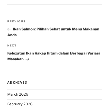
Post
Previous
PREVIOUS
navigation
Post
Ikan Salmon: Pilihan Sehat untuk Menu Makanan
Anda
Next
NEXT
Post
Kelezatan Ikan Kakap Hitam dalam Berbagai Variasi
Masakan
ARCHIVES
March 2026
February 2026