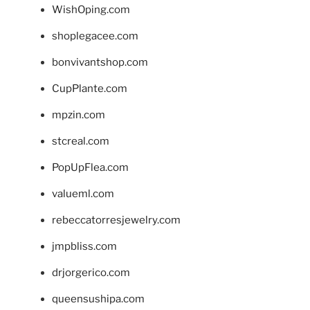
WishOping.com
shoplegacee.com
bonvivantshop.com
CupPlante.com
mpzin.com
stcreal.com
PopUpFlea.com
valueml.com
rebeccatorresjewelry.com
jmpbliss.com
drjorgerico.com
queensushipa.com