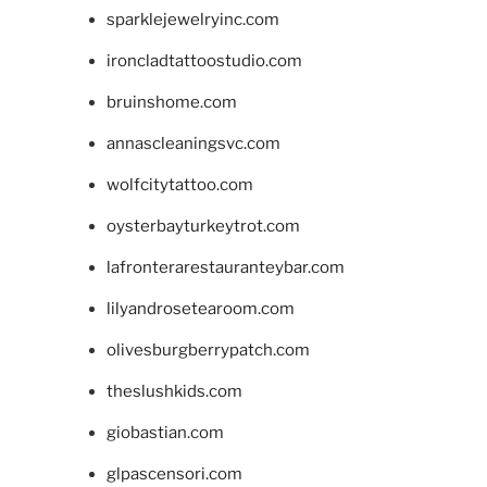
sparklejewelryinc.com
ironcladtattoostudio.com
bruinshome.com
annascleaningsvc.com
wolfcitytattoo.com
oysterbayturkeytrot.com
lafronterarestauranteybar.com
lilyandrosetearoom.com
olivesburgberrypatch.com
theslushkids.com
giobastian.com
glpascensori.com