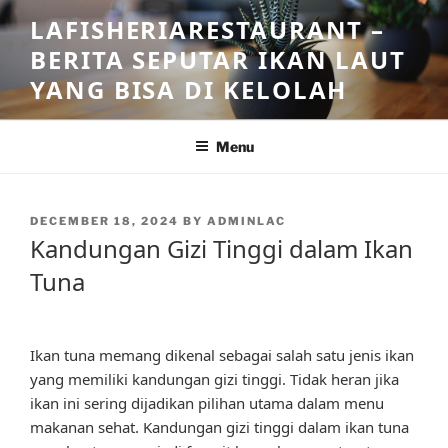
Skip
LAFISHERIARESTAURANT –
to
BERITA SEPUTAR IKAN LAUT
content
YANG BISA DI KELOLAH
Menu
POSTED
DECEMBER 18, 2024
BY
ADMINLAC
ON
Kandungan Gizi Tinggi dalam Ikan
Tuna
Ikan tuna memang dikenal sebagai salah satu jenis ikan
yang memiliki kandungan gizi tinggi. Tidak heran jika
ikan ini sering dijadikan pilihan utama dalam menu
makanan sehat. Kandungan gizi tinggi dalam ikan tuna