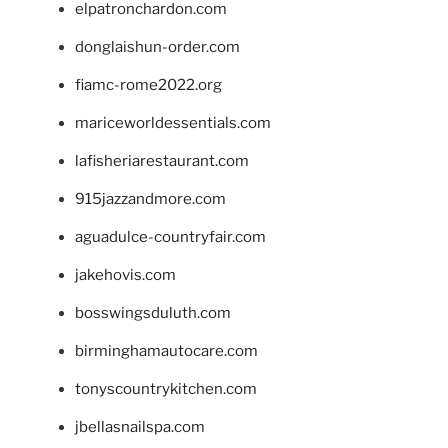
elpatronchardon.com
donglaishun-order.com
fiamc-rome2022.org
mariceworldessentials.com
lafisheriarestaurant.com
915jazzandmore.com
aguadulce-countryfair.com
jakehovis.com
bosswingsduluth.com
birminghamautocare.com
tonyscountrykitchen.com
jbellasnailspa.com