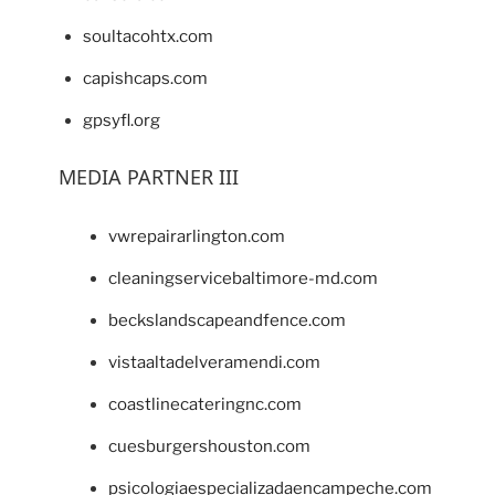
soultacohtx.com
capishcaps.com
gpsyfl.org
MEDIA PARTNER III
vwrepairarlington.com
cleaningservicebaltimore-md.com
beckslandscapeandfence.com
vistaaltadelveramendi.com
coastlinecateringnc.com
cuesburgershouston.com
psicologiaespecializadaencampeche.com