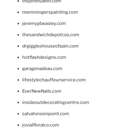
inspirehuahin.com
memmingerspainting.com
jeremypbeasley.com
thesandwichdepotcos.com
drgiggleshouseofpain.com
hotflashdesigns.com
garagenadeau.com
lifestylechauffeurservice.com
EverNewNails.com
insideoutdecoratingcentre.com
salvatoresinpoint.com
jovialfloralco.com