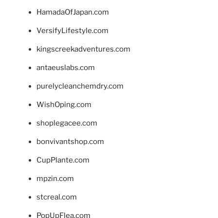
HamadaOfJapan.com
VersifyLifestyle.com
kingscreekadventures.com
antaeuslabs.com
purelycleanchemdry.com
WishOping.com
shoplegacee.com
bonvivantshop.com
CupPlante.com
mpzin.com
stcreal.com
PopUpFlea.com