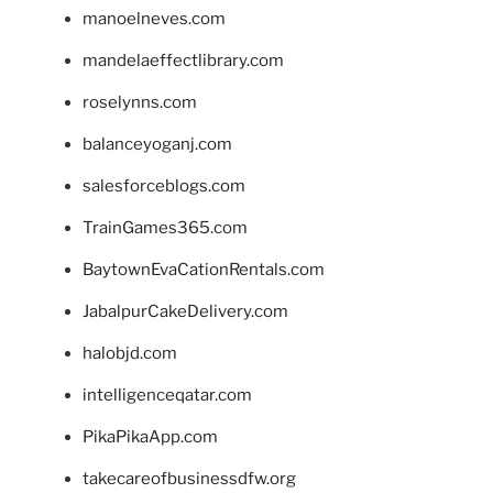
manoelneves.com
mandelaeffectlibrary.com
roselynns.com
balanceyoganj.com
salesforceblogs.com
TrainGames365.com
BaytownEvaCationRentals.com
JabalpurCakeDelivery.com
halobjd.com
intelligenceqatar.com
PikaPikaApp.com
takecareofbusinessdfw.org