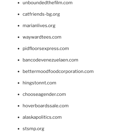
unboundedthefilm.com
catfriends-bg.org
marianlives.org
waywardtees.com
pidfloorsexpress.com
bancodevenezuelaen.com
bettermoodfoodcorporation.com
hingstonnt.com
chooseagender.com
hoverboardssale.com
alaskapolitics.com
stsmp.org