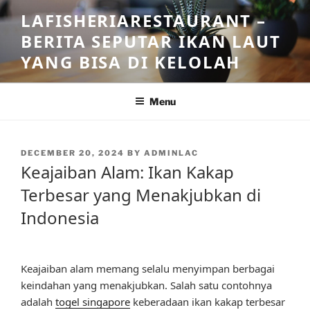
Skip
LAFISHERIARESTAURANT –
to
BERITA SEPUTAR IKAN LAUT
content
YANG BISA DI KELOLAH
Menu
POSTED
DECEMBER 20, 2024
BY
ADMINLAC
ON
Keajaiban Alam: Ikan Kakap
Terbesar yang Menakjubkan di
Indonesia
Keajaiban alam memang selalu menyimpan berbagai
keindahan yang menakjubkan. Salah satu contohnya
adalah
togel singapore
keberadaan ikan kakap terbesar