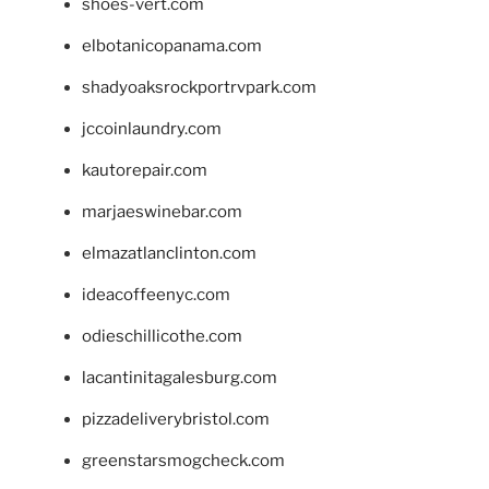
shoes-vert.com
elbotanicopanama.com
shadyoaksrockportrvpark.com
jccoinlaundry.com
kautorepair.com
marjaeswinebar.com
elmazatlanclinton.com
ideacoffeenyc.com
odieschillicothe.com
lacantinitagalesburg.com
pizzadeliverybristol.com
greenstarsmogcheck.com