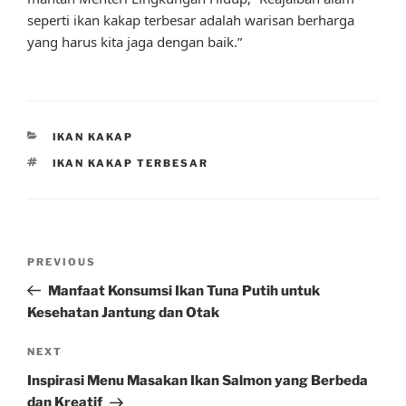
seperti ikan kakap terbesar adalah warisan berharga
yang harus kita jaga dengan baik.”
CATEGORIES
IKAN KAKAP
TAGS
IKAN KAKAP TERBESAR
Post
Previous
PREVIOUS
navigation
Post
Manfaat Konsumsi Ikan Tuna Putih untuk
Kesehatan Jantung dan Otak
Next
NEXT
Post
Inspirasi Menu Masakan Ikan Salmon yang Berbeda
dan Kreatif