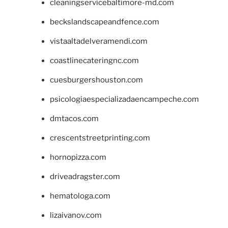
cleaningservicebaltimore-md.com
beckslandscapeandfence.com
vistaaltadelveramendi.com
coastlinecateringnc.com
cuesburgershouston.com
psicologiaespecializadaencampeche.com
dmtacos.com
crescentstreetprinting.com
hornopizza.com
driveadragster.com
hematologa.com
lizaivanov.com