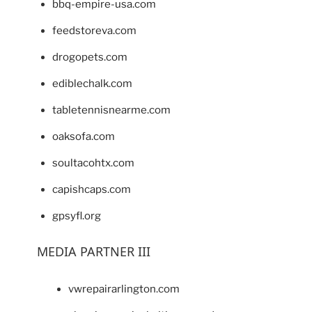
bbq-empire-usa.com
feedstoreva.com
drogopets.com
ediblechalk.com
tabletennisnearme.com
oaksofa.com
soultacohtx.com
capishcaps.com
gpsyfl.org
MEDIA PARTNER III
vwrepairarlington.com