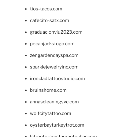
tios-tacos.com
cafecito-satx.com
graduacionviu2023.com
pecanjackstogo.com
zengardendayspa.com
sparklejewelryinc.com
ironcladtattoostudio.com
bruinshome.com
annascleaningsvc.com
wolfcitytattoo.com
oysterbayturkeytrot.com
lafronterarestauranteybar.com