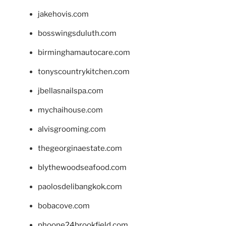
jakehovis.com
bosswingsduluth.com
birminghamautocare.com
tonyscountrykitchen.com
jbellasnailspa.com
mychaihouse.com
alvisgrooming.com
thegeorginaestate.com
blythewoodseafood.com
paolosdelibangkok.com
bobacove.com
phoone24brookfield.com