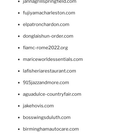
jannagrillspringfield.com
fujiyamacharleston.com
elpatronchardon.com
donglaishun-order.com
fiamc-rome2022.org
mariceworldessentials.com
lafisheriarestaurant.com
915jazzandmore.com
aguadulce-countryfair.com
jakehovis.com
bosswingsduluth.com
birminghamautocare.com