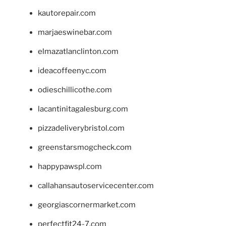
kautorepair.com
marjaeswinebar.com
elmazatlanclinton.com
ideacoffeenyc.com
odieschillicothe.com
lacantinitagalesburg.com
pizzadeliverybristol.com
greenstarsmogcheck.com
happypawspl.com
callahansautoservicecenter.com
georgiascornermarket.com
perfectfit24-7.com