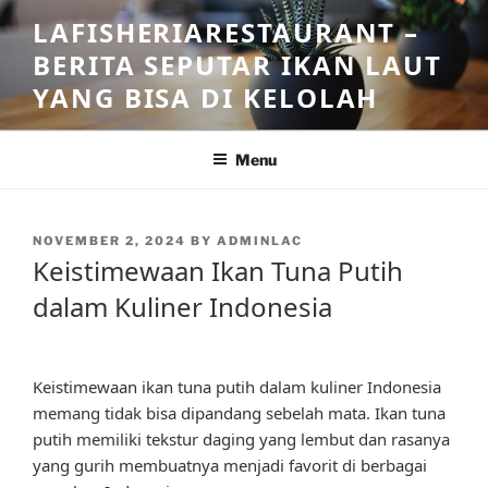
Skip
LAFISHERIARESTAURANT –
to
BERITA SEPUTAR IKAN LAUT
content
YANG BISA DI KELOLAH
Menu
POSTED
NOVEMBER 2, 2024
BY
ADMINLAC
ON
Keistimewaan Ikan Tuna Putih
dalam Kuliner Indonesia
Keistimewaan ikan tuna putih dalam kuliner Indonesia
memang tidak bisa dipandang sebelah mata. Ikan tuna
putih memiliki tekstur daging yang lembut dan rasanya
yang gurih membuatnya menjadi favorit di berbagai