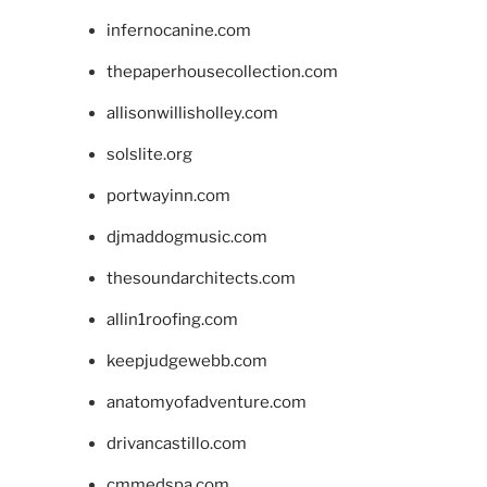
infernocanine.com
thepaperhousecollection.com
allisonwillisholley.com
solslite.org
portwayinn.com
djmaddogmusic.com
thesoundarchitects.com
allin1roofing.com
keepjudgewebb.com
anatomyofadventure.com
drivancastillo.com
cmmedspa.com