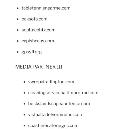
tabletennisnearme.com
oaksofa.com
soultacohtx.com
capishcaps.com
gpsyfl.org
MEDIA PARTNER III
vwrepairarlington.com
cleaningservicebaltimore-md.com
beckslandscapeandfence.com
vistaaltadelveramendi.com
coastlinecateringnc.com