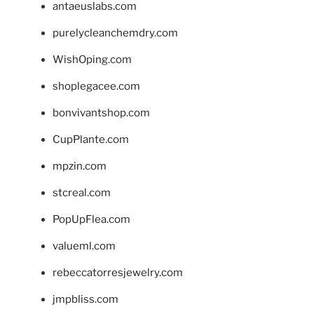
antaeuslabs.com
purelycleanchemdry.com
WishOping.com
shoplegacee.com
bonvivantshop.com
CupPlante.com
mpzin.com
stcreal.com
PopUpFlea.com
valueml.com
rebeccatorresjewelry.com
jmpbliss.com