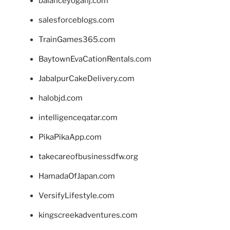
balanceyoganj.com
salesforceblogs.com
TrainGames365.com
BaytownEvaCationRentals.com
JabalpurCakeDelivery.com
halobjd.com
intelligenceqatar.com
PikaPikaApp.com
takecareofbusinessdfw.org
HamadaOfJapan.com
VersifyLifestyle.com
kingscreekadventures.com