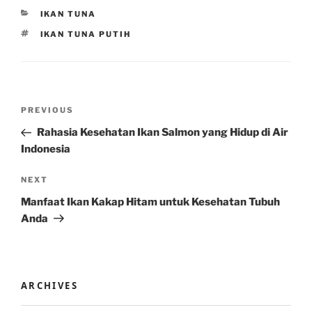
CATEGORIES
IKAN TUNA
TAGS
IKAN TUNA PUTIH
Post
Previous
PREVIOUS
navigation
Post
Rahasia Kesehatan Ikan Salmon yang Hidup di Air
Indonesia
Next
NEXT
Post
Manfaat Ikan Kakap Hitam untuk Kesehatan Tubuh
Anda
ARCHIVES