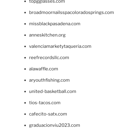
topgglasses.com
broadmoornailsspacoloradosprings.com
missblackpasadena.com
anneskitchen.org
valenciamarketytaqueria.com
reefrecordsllc.com
alawaffle.com
aryouthfishing.com
united-basketball.com
tios-tacos.com
cafecito-satx.com
graduacionviu2023.com