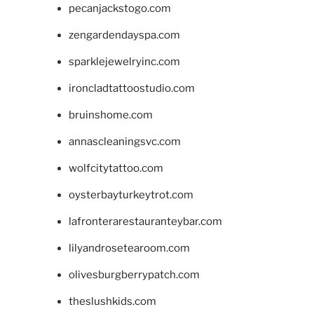
pecanjackstogo.com
zengardendayspa.com
sparklejewelryinc.com
ironcladtattoostudio.com
bruinshome.com
annascleaningsvc.com
wolfcitytattoo.com
oysterbayturkeytrot.com
lafronterarestauranteybar.com
lilyandrosetearoom.com
olivesburgberrypatch.com
theslushkids.com