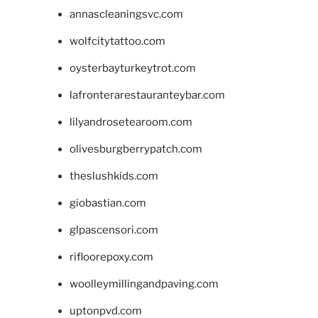
annascleaningsvc.com
wolfcitytattoo.com
oysterbayturkeytrot.com
lafronterarestauranteybar.com
lilyandrosetearoom.com
olivesburgberrypatch.com
theslushkids.com
giobastian.com
glpascensori.com
rifloorepoxy.com
woolleymillingandpaving.com
uptonpvd.com