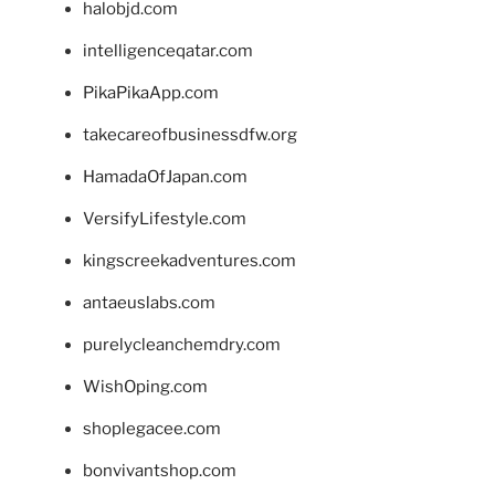
halobjd.com
intelligenceqatar.com
PikaPikaApp.com
takecareofbusinessdfw.org
HamadaOfJapan.com
VersifyLifestyle.com
kingscreekadventures.com
antaeuslabs.com
purelycleanchemdry.com
WishOping.com
shoplegacee.com
bonvivantshop.com