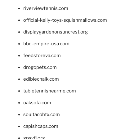
riverviewtennis.com
official-kelly-toys-squishmallows.com
displaygardenonsuncrest.org
bbq-empire-usa.com
feedstoreva.com
drogopets.com
ediblechalk.com
tabletennisnearme.com
oaksofa.com
soultacohtx.com
capishcaps.com
gpsyfl.org