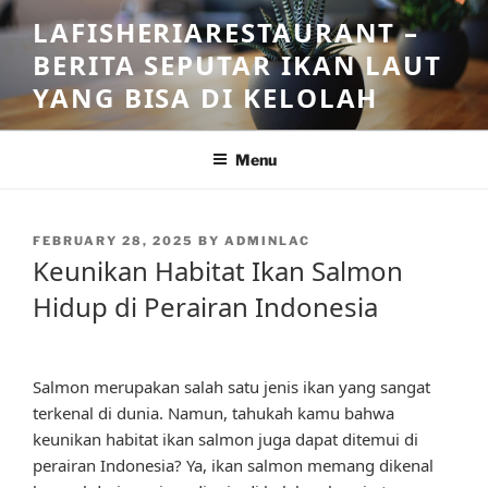
Skip
LAFISHERIARESTAURANT –
to
BERITA SEPUTAR IKAN LAUT
content
YANG BISA DI KELOLAH
Menu
POSTED
FEBRUARY 28, 2025
BY
ADMINLAC
ON
Keunikan Habitat Ikan Salmon
Hidup di Perairan Indonesia
Salmon merupakan salah satu jenis ikan yang sangat
terkenal di dunia. Namun, tahukah kamu bahwa
keunikan habitat ikan salmon juga dapat ditemui di
perairan Indonesia? Ya, ikan salmon memang dikenal