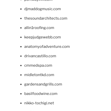
djmaddogmusic.com
thesoundarchitects.com
allin1roofing.com
keepjudgewebb.com
anatomyofadventure.com
drivancastillo.com
cmmedspa.com
midletontkd.com
gardensandgrills.com
basilfoodwine.com
nikko-tochigi.net