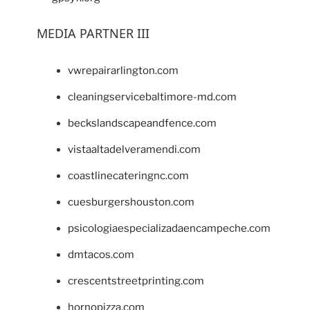
MEDIA PARTNER III
vwrepairarlington.com
cleaningservicebaltimore-md.com
beckslandscapeandfence.com
vistaaltadelveramendi.com
coastlinecateringnc.com
cuesburgershouston.com
psicologiaespecializadaencampeche.com
dmtacos.com
crescentstreetprinting.com
hornopizza.com