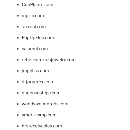
CupPlante.com
mpzin.com
stcreal.com
PopUpFlea.com
valueml.com
rebeccatorresjewelry.com
jmpbliss.com
drjorgerico.com
queensushipa.com
wendyweimerdds.com
ameri-camp.com
hrsreceivables.com