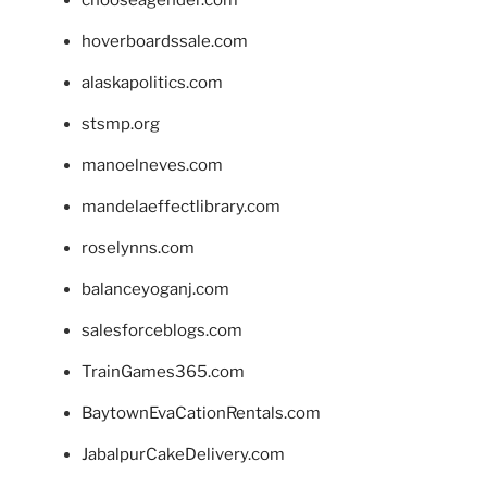
chooseagender.com
hoverboardssale.com
alaskapolitics.com
stsmp.org
manoelneves.com
mandelaeffectlibrary.com
roselynns.com
balanceyoganj.com
salesforceblogs.com
TrainGames365.com
BaytownEvaCationRentals.com
JabalpurCakeDelivery.com