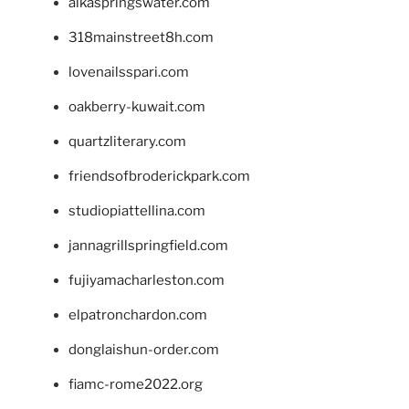
alkaspringswater.com
318mainstreet8h.com
lovenailsspari.com
oakberry-kuwait.com
quartzliterary.com
friendsofbroderickpark.com
studiopiattellina.com
jannagrillspringfield.com
fujiyamacharleston.com
elpatronchardon.com
donglaishun-order.com
fiamc-rome2022.org