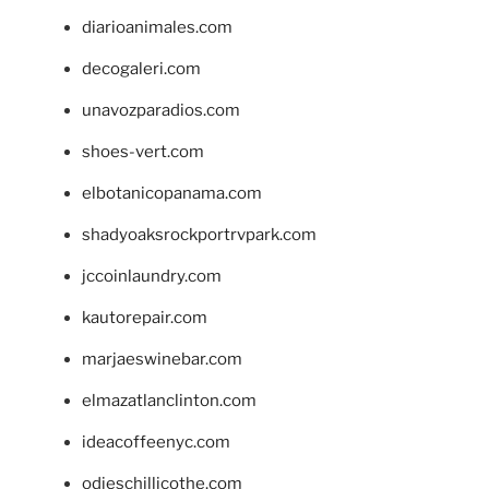
diarioanimales.com
decogaleri.com
unavozparadios.com
shoes-vert.com
elbotanicopanama.com
shadyoaksrockportrvpark.com
jccoinlaundry.com
kautorepair.com
marjaeswinebar.com
elmazatlanclinton.com
ideacoffeenyc.com
odieschillicothe.com