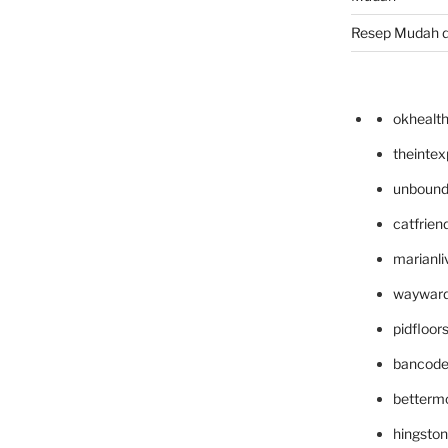
Resep Mudah 
okhealt
theinte
unbound
catfrien
marianli
wayward
pidfloo
bancode
betterm
hingsto