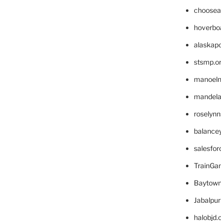
choosea
hoverbo
alaskapo
stsmp.o
manoel
mandelae
roselyn
balance
salesfo
TrainG
Baytown
Jabalpu
halobjd