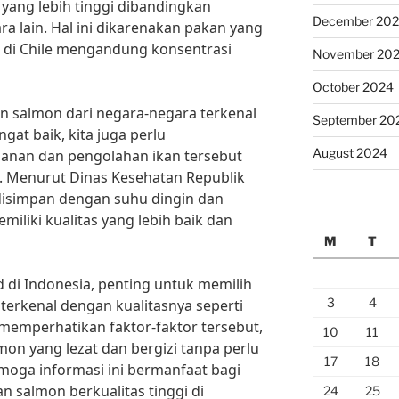
yang lebih tinggi dibandingkan
December 20
a lain. Hal ini dikarenakan pakan yang
 di Chile mengandung konsentrasi
November 20
October 2024
n salmon dari negara-negara terkenal
September 20
gat baik, kita juga perlu
August 2024
anan dan pengolahan ikan tersebut
a. Menurut Dinas Kesehatan Republik
disimpan dengan suhu dingin dan
miliki kualitas yang lebih baik dan
M
T
od di Indonesia, penting untuk memilih
3
4
terkenal dengan kualitasnya seperti
memperhatikan faktor-faktor tersebut,
10
11
mon yang lezat dan bergizi tanpa perlu
17
18
emoga informasi ini bermanfaat bagi
n salmon berkualitas tinggi di
24
25