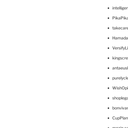
intellig
PikaPik
takecar
Hamada
VersifyL
kingscr
antaeus
purelyc
WishOp
shopleg
bonviva
CupPlan
mpzin.c