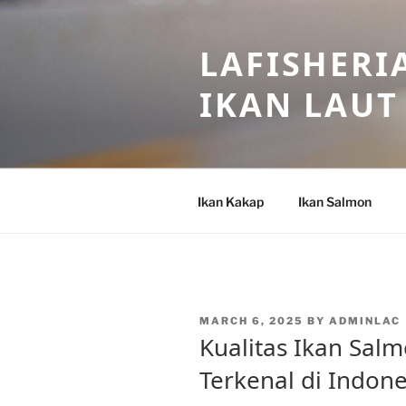
Skip
to
LAFISHERI
content
IKAN LAUT
Ikan Kakap
Ikan Salmon
POSTED
MARCH 6, 2025
BY
ADMINLAC
ON
Kualitas Ikan Sal
Terkenal di Indone