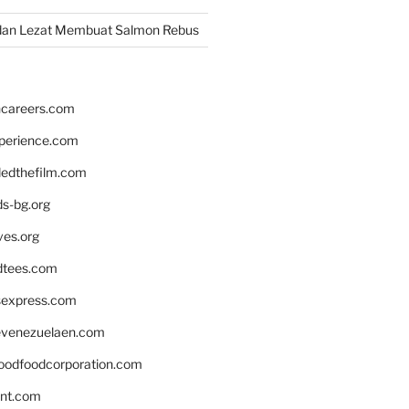
dan Lezat Membuat Salmon Rebus
hcareers.com
xperience.com
edthefilm.com
ds-bg.org
ves.org
tees.com
rsexpress.com
venezuelaen.com
oodfoodcorporation.com
nnt.com