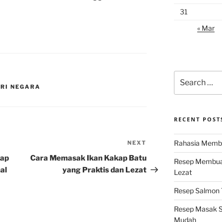
31
« Mar
Search
for:
ARI NEGARA
RECENT POST
Rahasia Membu
NEXT
Next
Post
kap
Cara Memasak Ikan Kakap Batu
Resep Membuat
al
yang Praktis dan Lezat
Lezat
Resep Salmon T
Resep Masak S
Mudah