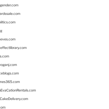
gender.com
ardssale.com
litics.com
rg
neves.com
ffectlibrary.com
ns.com
yoganj.com
rceblogs.com
ames365.com
EvaCationRentals.com
rCakeDelivery.com
.com