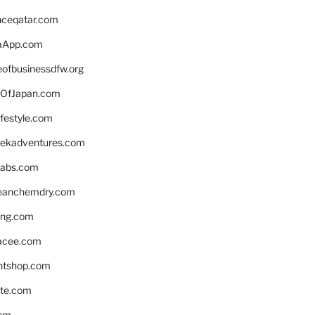
enceqatar.com
aApp.com
eofbusinessdfw.org
OfJapan.com
ifestyle.com
eekadventures.com
labs.com
leanchemdry.com
ing.com
acee.com
ntshop.com
te.com
om