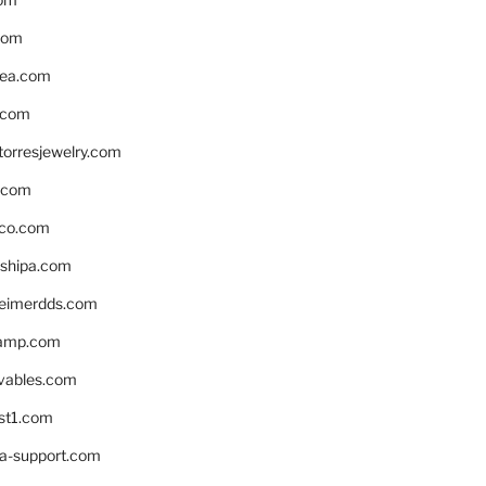
com
ea.com
.com
torresjewelry.com
s.com
ico.com
shipa.com
eimerdds.com
camp.com
ivables.com
st1.com
la-support.com