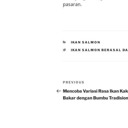
pasaran.
CATEGORIES
IKAN SALMON
TAGS
IKAN SALMON BERASAL D
Post
Previous
PREVIOUS
navigation
Post
Mencoba Variasi Rasa Ikan Ka
Bakar dengan Bumbu Tradision