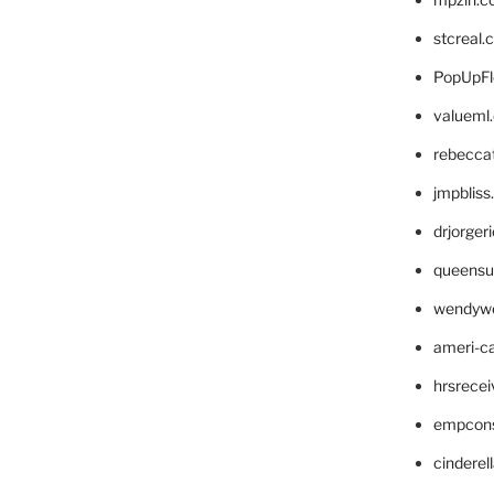
stcreal.
PopUpFl
valueml
rebecca
jmpblis
drjorger
queensu
wendyw
ameri-
hrsrece
empcon
cinderel