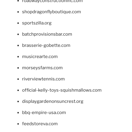
roadwayconstructioninc.com
shopdragonflyboutique.com
sportszilla.org
batchprovisionsbar.com
brasserie-gobette.com
musicrearte.com
morseysfarms.com
riverviewtennis.com
official-kelly-toys-squishmallows.com
displaygardenonsuncrest.org
bbq-empire-usa.com
feedstoreva.com