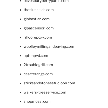
olivesburgberrypatch.com
theslushkids.com
giobastian.com
glpascensori.com
rifloorepoxy.com
woolleymillingandpaving.com
uptonpvd.com
2troublegrill.com
casateranga.com
sticksandstonesstudiooh.com
walkers-treeservice.com
shopmossi.com