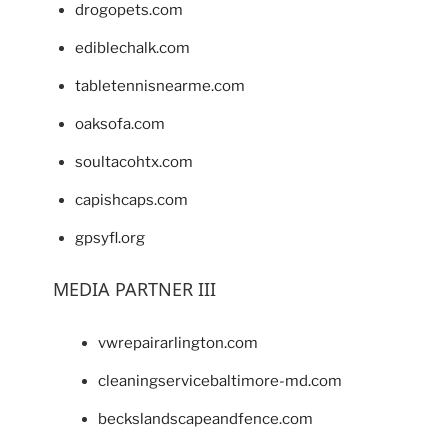
drogopets.com
ediblechalk.com
tabletennisnearme.com
oaksofa.com
soultacohtx.com
capishcaps.com
gpsyfl.org
MEDIA PARTNER III
vwrepairarlington.com
cleaningservicebaltimore-md.com
beckslandscapeandfence.com