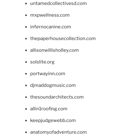
untamedcollectivesd.com
mxpwellness.com
infernocanine.com
thepaperhousecollection.com
allisonwillisholley.com
solslite.org
portwayinn.com
djmaddogmusic.com
thesoundarchitects.com
allin1roofing.com
keepjudgewebb.com
anatomyofadventure.com