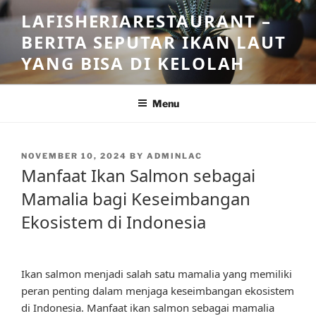
Skip
LAFISHERIARESTAURANT –
to
BERITA SEPUTAR IKAN LAUT
content
YANG BISA DI KELOLAH
Menu
POSTED
NOVEMBER 10, 2024
BY
ADMINLAC
ON
Manfaat Ikan Salmon sebagai
Mamalia bagi Keseimbangan
Ekosistem di Indonesia
Ikan salmon menjadi salah satu mamalia yang memiliki
peran penting dalam menjaga keseimbangan ekosistem
di Indonesia. Manfaat ikan salmon sebagai mamalia