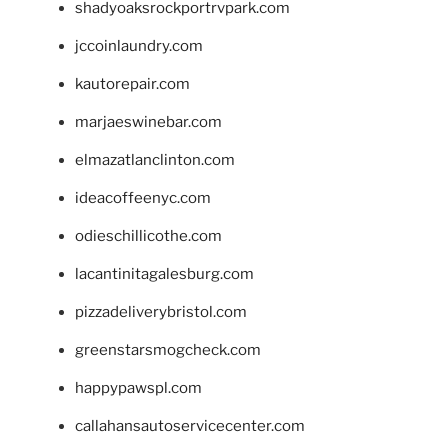
shadyoaksrockportrvpark.com
jccoinlaundry.com
kautorepair.com
marjaeswinebar.com
elmazatlanclinton.com
ideacoffeenyc.com
odieschillicothe.com
lacantinitagalesburg.com
pizzadeliverybristol.com
greenstarsmogcheck.com
happypawspl.com
callahansautoservicecenter.com