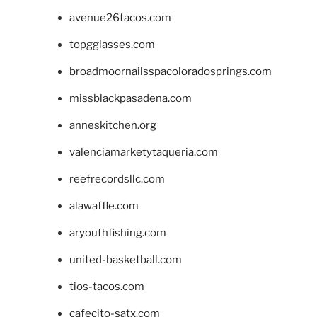
avenue26tacos.com
topgglasses.com
broadmoornailsspacoloradosprings.com
missblackpasadena.com
anneskitchen.org
valenciamarketytaqueria.com
reefrecordsllc.com
alawaffle.com
aryouthfishing.com
united-basketball.com
tios-tacos.com
cafecito-satx.com