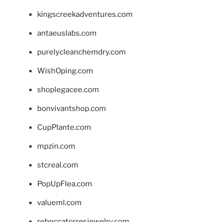
kingscreekadventures.com
antaeuslabs.com
purelycleanchemdry.com
WishOping.com
shoplegacee.com
bonvivantshop.com
CupPlante.com
mpzin.com
stcreal.com
PopUpFlea.com
valueml.com
rebeccatorresjewelry.com