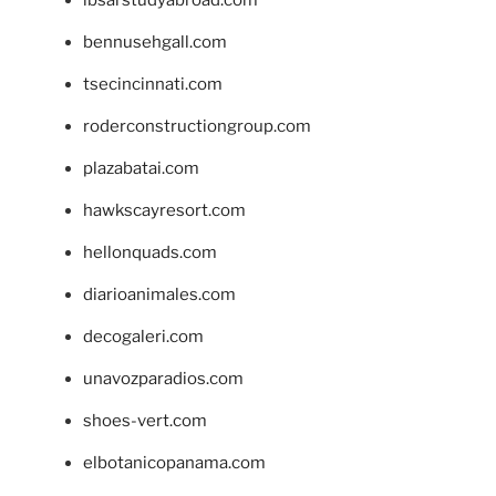
ibsarstudyabroad.com
bennusehgall.com
tsecincinnati.com
roderconstructiongroup.com
plazabatai.com
hawkscayresort.com
hellonquads.com
diarioanimales.com
decogaleri.com
unavozparadios.com
shoes-vert.com
elbotanicopanama.com