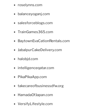
roselynns.com
balanceyoganj.com
salesforceblogs.com
TrainGames365.com
BaytownEvaCationRentals.com
JabalpurCakeDelivery.com
halobjd.com
intelligenceqatar.com
PikaPikaApp.com
takecareofbusinessdfw.org
HamadaOfJapan.com
VersifyLifestyle.com