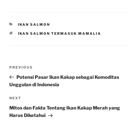
CATEGORIES
IKAN SALMON
TAGS
IKAN SALMON TERMASUK MAMALIA
Post
Previous
PREVIOUS
navigation
Post
Potensi Pasar Ikan Kakap sebagai Komoditas
Unggulan di Indonesia
Next
NEXT
Post
Mitos dan Fakta Tentang Ikan Kakap Merah yang
Harus Diketahui