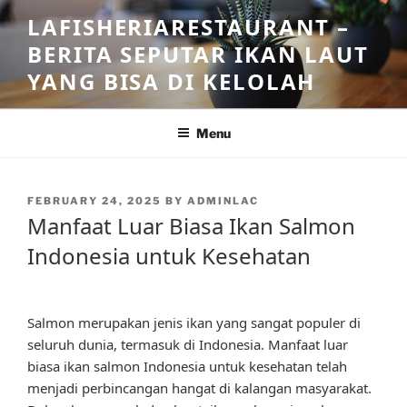
Skip
LAFISHERIARESTAURANT –
to
BERITA SEPUTAR IKAN LAUT
content
YANG BISA DI KELOLAH
Menu
POSTED
FEBRUARY 24, 2025
BY
ADMINLAC
ON
Manfaat Luar Biasa Ikan Salmon
Indonesia untuk Kesehatan
Salmon merupakan jenis ikan yang sangat populer di
seluruh dunia, termasuk di Indonesia. Manfaat luar
biasa ikan salmon Indonesia untuk kesehatan telah
menjadi perbincangan hangat di kalangan masyarakat.