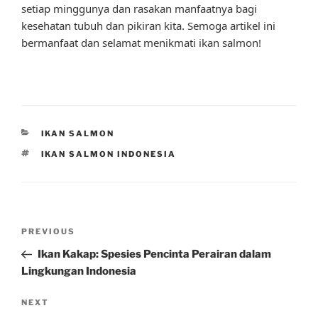
setiap minggunya dan rasakan manfaatnya bagi
kesehatan tubuh dan pikiran kita. Semoga artikel ini
bermanfaat dan selamat menikmati ikan salmon!
CATEGORIES
IKAN SALMON
TAGS
IKAN SALMON INDONESIA
Post
Previous
PREVIOUS
navigation
Post
Ikan Kakap: Spesies Pencinta Perairan dalam
Lingkungan Indonesia
Next
NEXT