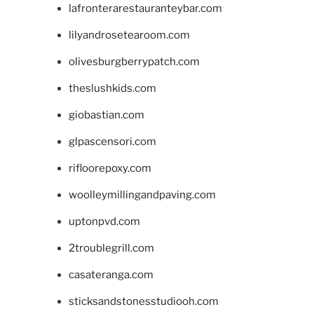
lafronterarestauranteybar.com
lilyandrosetearoom.com
olivesburgberrypatch.com
theslushkids.com
giobastian.com
glpascensori.com
rifloorepoxy.com
woolleymillingandpaving.com
uptonpvd.com
2troublegrill.com
casateranga.com
sticksandstonesstudiooh.com