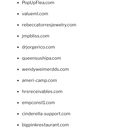
PopUpFlea.com
valueml.com
rebeccatorresjewelry.com
jmpbliss.com
drjorgerico.com
queensushipa.com
wendyweimerdds.com
ameri-camp.com
hrsreceivables.com
empconst1.com
cinderella-support.com
bigpinkrestaurant.com