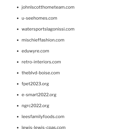
johnlscotthometeam.com
u-seehomes.com
watersportslagonissi.com
mischieffashion.com
eduwyre.com
retro-interiors.com
theblvd-boise.com
fpet2023.org
e-smart2022.org
ngrc2022.org
leesfamilyfoods.com
lewis-lewis-cpas.com