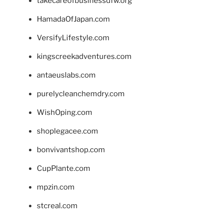
takecareofbusinessdfw.org
HamadaOfJapan.com
VersifyLifestyle.com
kingscreekadventures.com
antaeuslabs.com
purelycleanchemdry.com
WishOping.com
shoplegacee.com
bonvivantshop.com
CupPlante.com
mpzin.com
stcreal.com