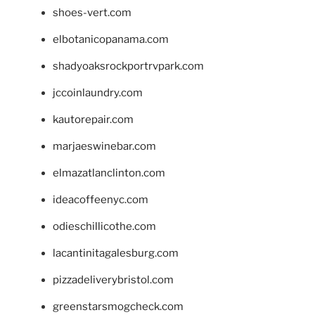
shoes-vert.com
elbotanicopanama.com
shadyoaksrockportrvpark.com
jccoinlaundry.com
kautorepair.com
marjaeswinebar.com
elmazatlanclinton.com
ideacoffeenyc.com
odieschillicothe.com
lacantinitagalesburg.com
pizzadeliverybristol.com
greenstarsmogcheck.com