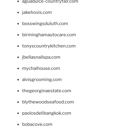
aguadulce-countryfair.com
jakehovis.com
bosswingsduluth.com
birminghamautocare.com
tonyscountrykitchen.com
jbellasnailspa.com
mychaihouse.com
alvisgrooming.com
thegeorginaestate.com
blythewoodseafood.com
paolosdelibangkok.com
bobacove.com