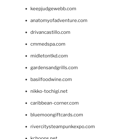
keepjudgewebb.com
anatomyofadventure.com
drivancastillo.com
cmmedspa.com
midletontkd.com
gardensandgrills.com
basilfoodwine.com
nikko-tochigi.net
caribbean-corner.com
bluemoongiftcards.com
rivercitysteampunkexpo.com
kchoops.net