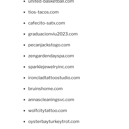
united-basketball.com
tios-tacos.com
cafecito-satx.com
graduacionviu2023.com
pecanjackstogo.com
zengardendayspa.com
sparklejewelryinc.com
ironcladtattoostudio.com
bruinshome.com
annascleaningsvc.com
wolfcitytattoo.com
oysterbayturkeytrot.com