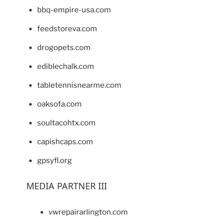
bbq-empire-usa.com
feedstoreva.com
drogopets.com
ediblechalk.com
tabletennisnearme.com
oaksofa.com
soultacohtx.com
capishcaps.com
gpsyfl.org
MEDIA PARTNER III
vwrepairarlington.com