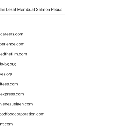
dan Lezat Membuat Salmon Rebus
hcareers.com
xperience.com
edthefilm.com
ds-bg.org
ves.org
tees.com
rsexpress.com
venezuelaen.com
oodfoodcorporation.com
nnt.com