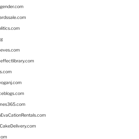
gender.com
ardssale.com
litics.com
rg
neves.com
ffectlibrary.com
ns.com
yoganj.com
rceblogs.com
ames365.com
EvaCationRentals.com
rCakeDelivery.com
.com