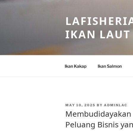
Skip
to
LAFISHERI
content
IKAN LAUT
Ikan Kakap
Ikan Salmon
POSTED
MAY 10, 2025
BY
ADMINLAC
ON
Membudidayakan I
Peluang Bisnis ya