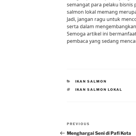
semangat para pelaku bisnis
salmon lokal memang merupak
Jadi, jangan ragu untuk menc
serta dalam mengembangkan i
Semoga artikel ini bermanfaa
pembaca yang sedang mencari
CATEGORIES
IKAN SALMON
TAGS
IKAN SALMON LOKAL
Post
Previous
PREVIOUS
navigation
Post
Menghargai Seni di Pafi Kota