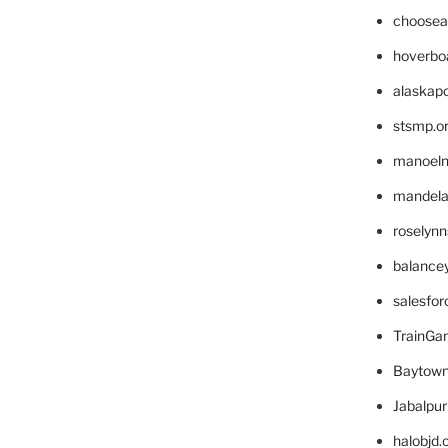
choosea
hoverbo
alaskapo
stsmp.o
manoel
mandelae
roselyn
balance
salesfo
TrainG
Baytown
Jabalpu
halobjd