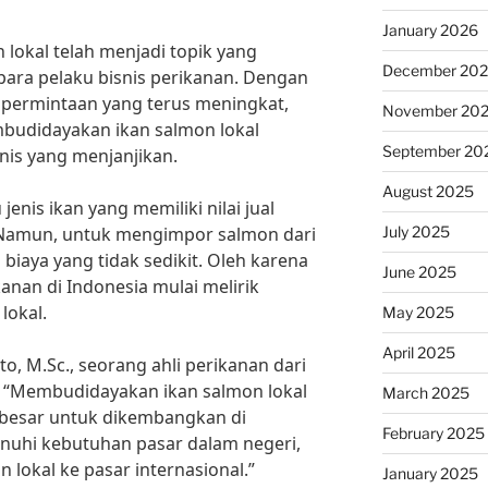
January 2026
okal telah menjadi topik yang
December 20
para pelaku bisnis perikanan. Dengan
 permintaan yang terus meningkat,
November 20
budidayakan ikan salmon lokal
September 20
nis yang menjanjikan.
August 2025
enis ikan yang memiliki nilai jual
July 2025
l. Namun, untuk mengimpor salmon dari
biaya yang tidak sedikit. Oleh karena
June 2025
kanan di Indonesia mulai melirik
lokal.
May 2025
April 2025
to, M.Sc., seorang ahli perikanan dari
), “Membudidayakan ikan salmon lokal
March 2025
 besar untuk dikembangkan di
February 2025
nuhi kebutuhan pasar dalam negeri,
 lokal ke pasar internasional.”
January 2025