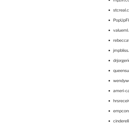
stcreal.
PopUpFl
valueml
rebecca
jmpblis
drjorger
queensu
wendyw
ameri-
hrsrece
empcon
cinderel