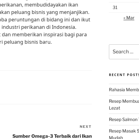
 perikanan, membudidayakan ikan
31
an peluang bisnis yang menjanjikan.
« Mar
oba peruntungan di bidang ini dan ikut
ndustri perikanan di Indonesia.
t dan memberikan inspirasi bagi para
 peluang bisnis baru.
Search
for:
RECENT POST
Rahasia Membu
Resep Membuat
Lezat
Resep Salmon T
NEXT
Next
Resep Masak S
Post
Sumber Omega-3 Terbaik dari Ikan
Mudah