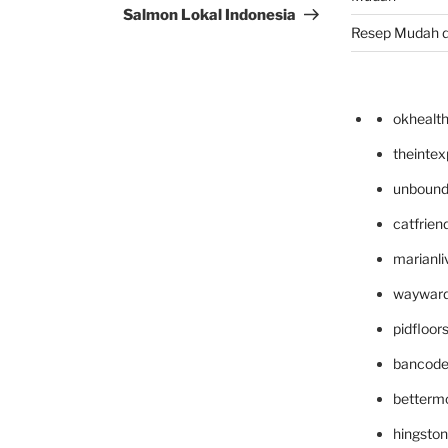
Salmon Lokal Indonesia
Resep Mudah 
okhealt
theinte
unbound
catfrien
marianli
wayward
pidfloo
bancode
betterm
hingsto