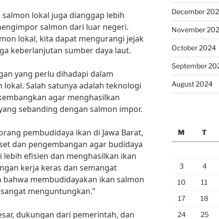
December 20
n salmon lokal juga dianggap lebih
engimpor salmon dari luar negeri.
November 20
n lokal, kita dapat mengurangi jejak
October 2024
 keberlanjutan sumber daya laut.
September 20
gan yang perlu dihadapi dalam
August 2024
okal. Salah satunya adalah teknologi
dikembangkan agar menghasilkan
 yang sebanding dengan salmon impor.
eorang pembudidaya ikan di Jawa Barat,
M
T
riset dan pengembangan agar budidaya
i lebih efisien dan menghasilkan ikan
3
4
engan kerja keras dan semangat
in bahwa membudidayakan ikan salmon
10
11
ng sangat menguntungkan.”
17
18
sar, dukungan dari pemerintah, dan
24
25