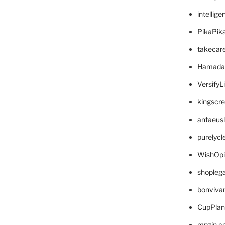
intellig
PikaPik
takecar
Hamada
VersifyL
kingscr
antaeus
purelyc
WishOp
shopleg
bonviva
CupPlan
mpzin.c