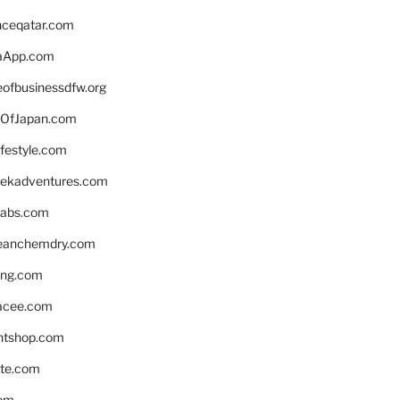
enceqatar.com
aApp.com
eofbusinessdfw.org
OfJapan.com
ifestyle.com
eekadventures.com
labs.com
leanchemdry.com
ing.com
acee.com
ntshop.com
te.com
om