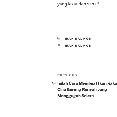
yang lezat dan sehat!
CATEGORIES
IKAN SALMON
TAGS
IKAN SALMON
Post
Previous
PREVIOUS
navigation
Post
Inilah Cara Membuat Ikan Kak
Cina Goreng Renyah yang
Menggugah Selera