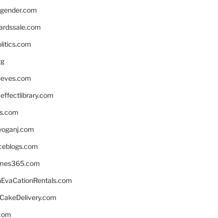
gender.com
ardssale.com
litics.com
rg
neves.com
ffectlibrary.com
ns.com
yoganj.com
rceblogs.com
ames365.com
EvaCationRentals.com
rCakeDelivery.com
.com