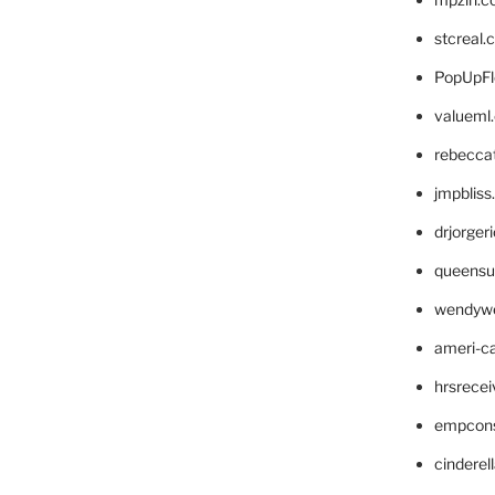
stcreal.
PopUpFl
valueml
rebecca
jmpblis
drjorger
queensu
wendyw
ameri-
hrsrece
empcon
cinderel