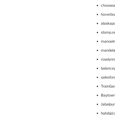
choosea
hoverbo
alaskapo
stsmp.o
manoel
mandelae
roselyn
balance
salesfo
TrainG
Baytown
Jabalpu
halobjd