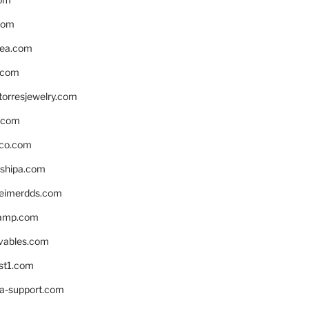
com
ea.com
.com
torresjewelry.com
s.com
ico.com
shipa.com
eimerdds.com
camp.com
ivables.com
st1.com
la-support.com