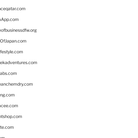
enceqatar.com
aApp.com
eofbusinessdfw.org
OfJapan.com
ifestyle.com
eekadventures.com
labs.com
leanchemdry.com
ing.com
acee.com
ntshop.com
te.com
om