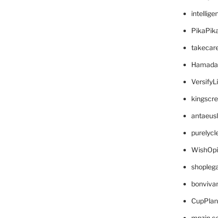
intellig
PikaPik
takecar
Hamada
VersifyL
kingscr
antaeus
purelyc
WishOp
shopleg
bonviva
CupPlan
mpzin.c