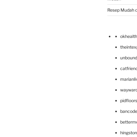
Resep Mudah 
okhealt
theinte
unbound
catfrien
marianli
wayward
pidfloo
bancode
betterm
hingsto