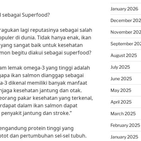
January 2026
 sebagai Superfood?
December 20
agukan lagi reputasinya sebagai salah
November 20
puler di dunia. Tidak hanya enak, ikan
September 20
i yang sangat baik untuk kesehatan
lmon begitu diakui sebagai superfood?
August 2025
July 2025
m lemak omega-3 yang tinggi adalah
gapa ikan salmon dianggap sebagai
June 2025
-3 dikenal memiliki banyak manfaat
jaga kesehatan jantung dan otak.
May 2025
seorang pakar kesehatan yang terkenal,
April 2025
rdapat dalam ikan salmon dapat
enyakit jantung dan stroke.”
March 2025
February 2025
mengandung protein tinggi yang
tot dan pertumbuhan sel-sel tubuh.
January 2025