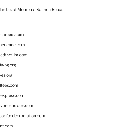
dan Lezat Membuat Salmon Rebus
hcareers.com
xperience.com
edthefilm.com
ds-bg.org
ves.org
tees.com
rsexpress.com
venezuelaen.com
oodfoodcorporation.com
nnt.com