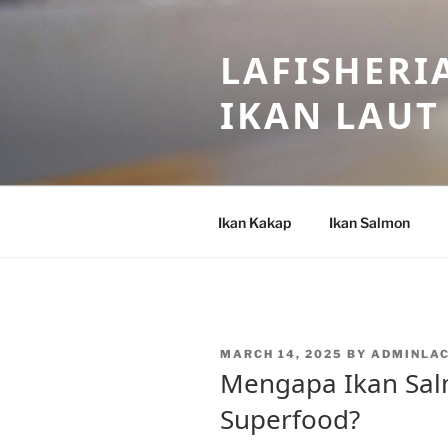
Skip
to
LAFISHERI
content
IKAN LAUT
Ikan Kakap
Ikan Salmon
POSTED
MARCH 14, 2025
BY
ADMINLA
ON
Mengapa Ikan Sal
Superfood?