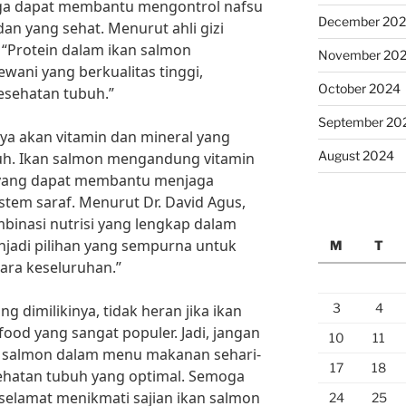
uga dapat membantu mengontrol nafsu
December 20
n yang sehat. Menurut ahli gizi
 “Protein dalam ikan salmon
November 20
ani yang berkualitas tinggi,
October 2024
esehatan tubuh.”
September 20
kaya akan vitamin dan mineral yang
August 2024
uh. Ikan salmon mengandung vitamin
2 yang dapat membantu menjaga
istem saraf. Menurut Dr. David Agus,
mbinasi nutrisi yang lengkap dalam
adi pilihan yang sempurna untuk
M
T
ara keseluruhan.”
3
4
dimilikinya, tidak heran jika ikan
ood yang sangat populer. Jadi, jangan
10
11
n salmon dalam menu makanan sehari-
17
18
ehatan tubuh yang optimal. Semoga
 selamat menikmati sajian ikan salmon
24
25