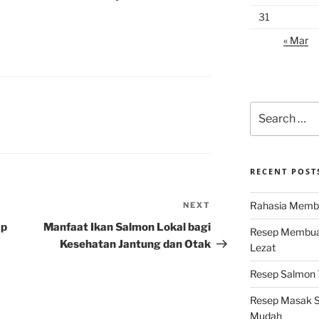
31
« Mar
Search
for:
RECENT POST
Rahasia Membu
NEXT
Next
Post
ap
Manfaat Ikan Salmon Lokal bagi
Resep Membuat
Kesehatan Jantung dan Otak
Lezat
Resep Salmon T
Resep Masak S
Mudah