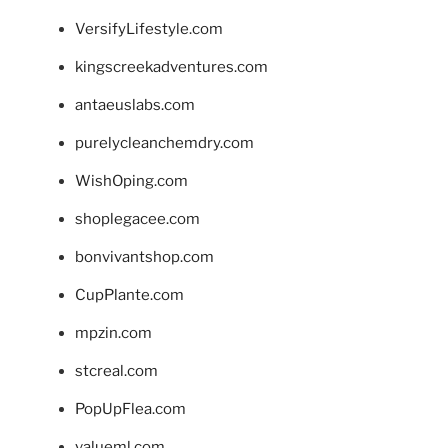
VersifyLifestyle.com
kingscreekadventures.com
antaeuslabs.com
purelycleanchemdry.com
WishOping.com
shoplegacee.com
bonvivantshop.com
CupPlante.com
mpzin.com
stcreal.com
PopUpFlea.com
valueml.com