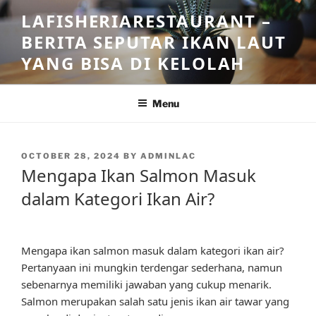
Skip
LAFISHERIARESTAURANT –
to
BERITA SEPUTAR IKAN LAUT
content
YANG BISA DI KELOLAH
Menu
POSTED
OCTOBER 28, 2024
BY
ADMINLAC
ON
Mengapa Ikan Salmon Masuk
dalam Kategori Ikan Air?
Mengapa ikan salmon masuk dalam kategori ikan air?
Pertanyaan ini mungkin terdengar sederhana, namun
sebenarnya memiliki jawaban yang cukup menarik.
Salmon merupakan salah satu jenis ikan air tawar yang