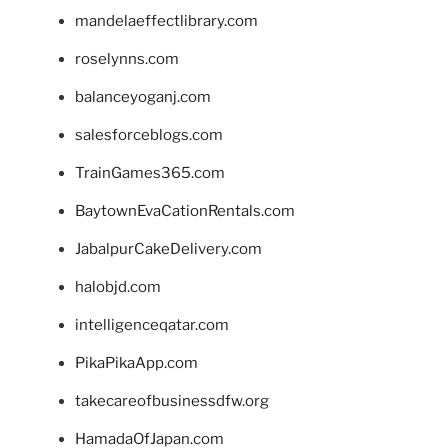
mandelaeffectlibrary.com
roselynns.com
balanceyoganj.com
salesforceblogs.com
TrainGames365.com
BaytownEvaCationRentals.com
JabalpurCakeDelivery.com
halobjd.com
intelligenceqatar.com
PikaPikaApp.com
takecareofbusinessdfw.org
HamadaOfJapan.com