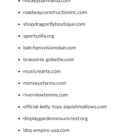
mickeybarmama.com
roadwayconstructioninc.com
shopdragonflyboutique.com
sportszilla.org
batchprovisionsbar.com
brasserie-gobette.com
musicrearte.com
morseysfarms.com
riverviewtennis.com
official-kelly-toys-squishmallows.com
displaygardenonsuncrest.org
bbq-empire-usa.com