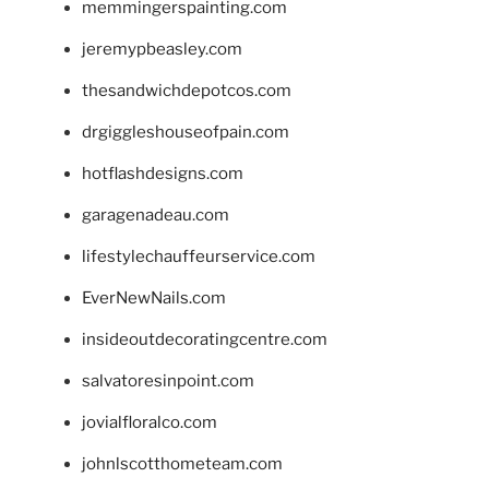
memmingerspainting.com
jeremypbeasley.com
thesandwichdepotcos.com
drgiggleshouseofpain.com
hotflashdesigns.com
garagenadeau.com
lifestylechauffeurservice.com
EverNewNails.com
insideoutdecoratingcentre.com
salvatoresinpoint.com
jovialfloralco.com
johnlscotthometeam.com