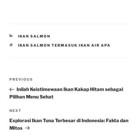
CATEGORIES
IKAN SALMON
TAGS
IKAN SALMON TERMASUK IKAN AIR APA
Post
Previous
PREVIOUS
navigation
Post
Inilah Keistimewaan Ikan Kakap Hitam sebagai
Pilihan Menu Sehat
Next
NEXT
Post
Explorasi Ikan Tuna Terbesar di Indonesia: Fakta dan
Mitos