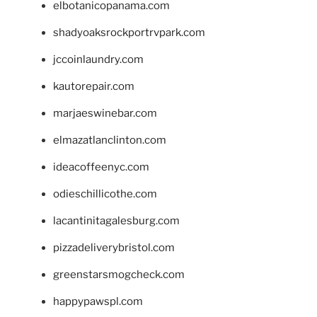
elbotanicopanama.com
shadyoaksrockportrvpark.com
jccoinlaundry.com
kautorepair.com
marjaeswinebar.com
elmazatlanclinton.com
ideacoffeenyc.com
odieschillicothe.com
lacantinitagalesburg.com
pizzadeliverybristol.com
greenstarsmogcheck.com
happypawspl.com