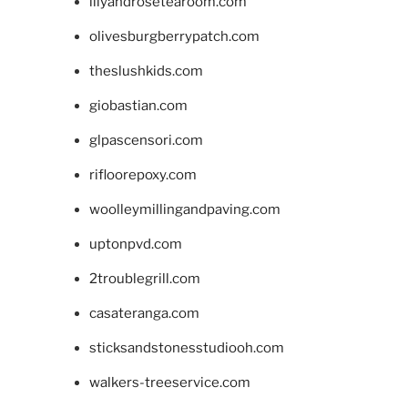
lilyandrosetearoom.com
olivesburgberrypatch.com
theslushkids.com
giobastian.com
glpascensori.com
rifloorepoxy.com
woolleymillingandpaving.com
uptonpvd.com
2troublegrill.com
casateranga.com
sticksandstonesstudiooh.com
walkers-treeservice.com