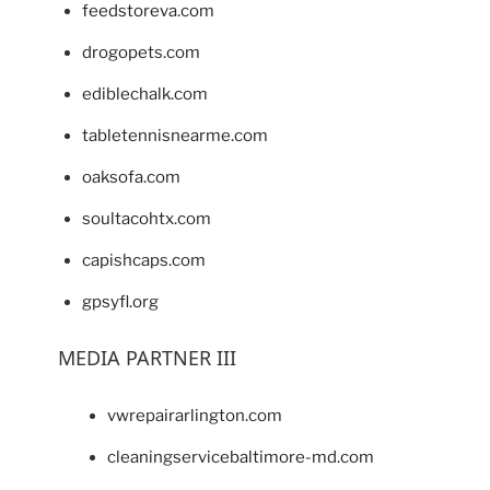
feedstoreva.com
drogopets.com
ediblechalk.com
tabletennisnearme.com
oaksofa.com
soultacohtx.com
capishcaps.com
gpsyfl.org
MEDIA PARTNER III
vwrepairarlington.com
cleaningservicebaltimore-md.com