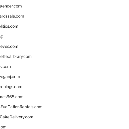
gender.com
ardssale.com
litics.com
rg
neves.com
ffectlibrary.com
ns.com
yoganj.com
rceblogs.com
ames365.com
EvaCationRentals.com
rCakeDelivery.com
.com