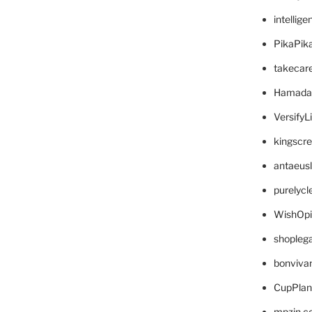
intellig
PikaPik
takecar
Hamada
VersifyL
kingscr
antaeus
purelyc
WishOp
shopleg
bonviva
CupPlan
mpzin.c