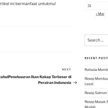
rtikel ini bermanfaat untukmu!
31
« Mar
Search
for:
RECENT POST
Rahasia Membu
NEXT
Next
Post
tahui
Penelusuran Ikan Kakap Terbesar di
Resep Membuat
Perairan Indonesia
Lezat
Resep Salmon T
Resep Masak S
Mudah