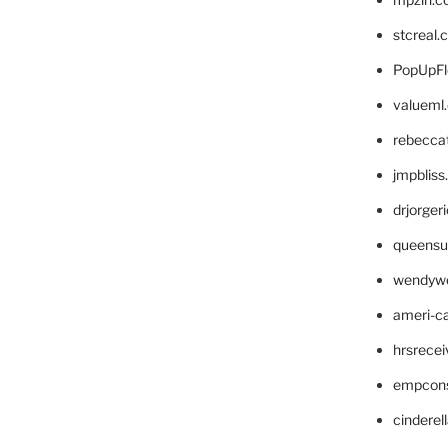
stcreal.
PopUpFl
valueml
rebecca
jmpblis
drjorger
queensu
wendyw
ameri-
hrsrece
empcon
cinderel