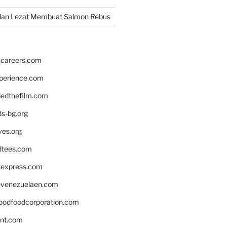
dan Lezat Membuat Salmon Rebus
hcareers.com
xperience.com
edthefilm.com
ds-bg.org
ves.org
tees.com
rsexpress.com
venezuelaen.com
oodfoodcorporation.com
nnt.com