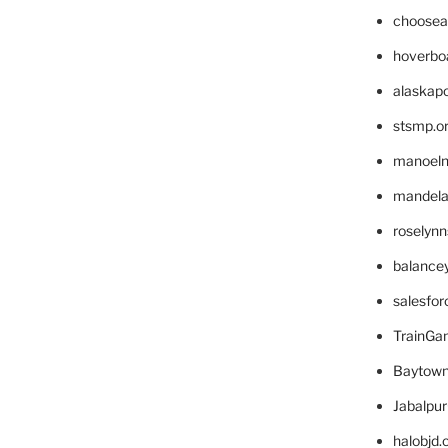
choosea
hoverbo
alaskapo
stsmp.o
manoel
mandelae
roselyn
balance
salesfo
TrainG
Baytown
Jabalpu
halobjd