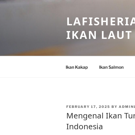
Skip
to
LAFISHERI
content
IKAN LAUT
Ikan Kakap
Ikan Salmon
POSTED
FEBRUARY 17, 2025
BY
ADMIN
ON
Mengenal Ikan Tun
Indonesia