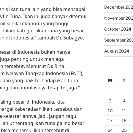
December 20
jenis ikan tuna lain yang bisa mencapai
wfin Tuna. Ikan ini juga banyak ditemui
November 20
liki nilai ekonomi yang tinggi.
October 2024
 dalam kategori ikan tuna yang besar
n di Indonesia,” tambah Dr. Subagyo.
September 20
August 2024
besar di Indonesia bukan hanya
i juga penting untuk menjaga
n tersebut. Menurut Dr. Rina
m Nelayan Tangkap Indonesia (FNTI),
olaan yang baik terhadap ikan tuna
M
T
ing dan populasinya tetap terjaga.”
3
4
ing besar di Indonesia, kita
hargai keberadaan ikan tersebut dan
10
11
kelestariannya. Jadi, jangan ragu
17
18
 lanjut tentang ikan tuna paling besar
 bisa menemui ikan tersebut di
24
25