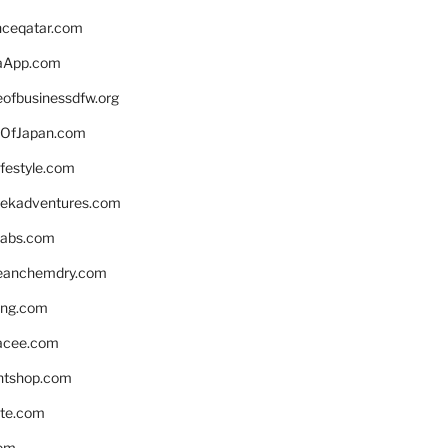
enceqatar.com
aApp.com
eofbusinessdfw.org
OfJapan.com
ifestyle.com
eekadventures.com
labs.com
leanchemdry.com
ing.com
acee.com
ntshop.com
te.com
om