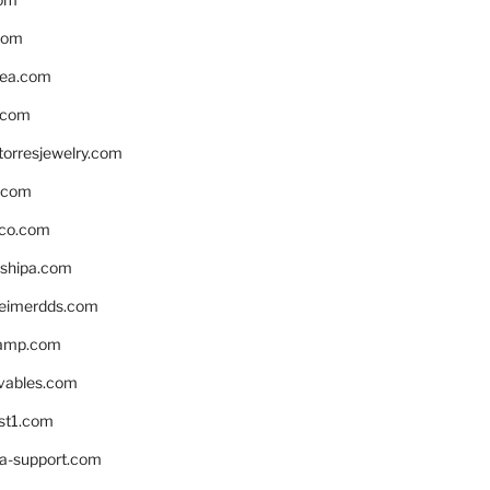
com
ea.com
.com
torresjewelry.com
s.com
ico.com
shipa.com
eimerdds.com
camp.com
ivables.com
st1.com
la-support.com