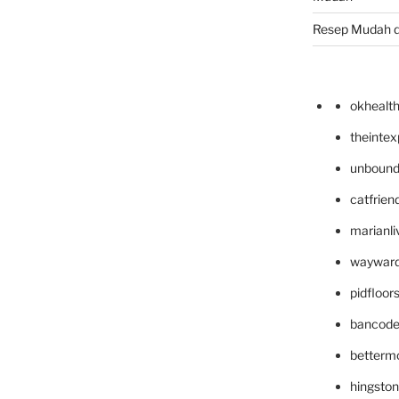
Resep Mudah 
okhealt
theinte
unbound
catfrien
marianli
wayward
pidfloo
bancode
betterm
hingsto