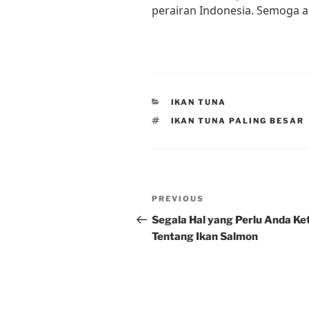
perairan Indonesia. Semoga a
CATEGORIES
IKAN TUNA
TAGS
IKAN TUNA PALING BESAR
Post
Previous
PREVIOUS
navigation
Post
Segala Hal yang Perlu Anda Ke
Tentang Ikan Salmon