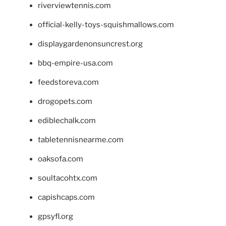
riverviewtennis.com
official-kelly-toys-squishmallows.com
displaygardenonsuncrest.org
bbq-empire-usa.com
feedstoreva.com
drogopets.com
ediblechalk.com
tabletennisnearme.com
oaksofa.com
soultacohtx.com
capishcaps.com
gpsyfl.org