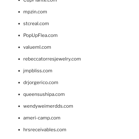
mpzin.com
stcreal.com
PopUpFlea.com
valueml.com
rebeccatorresjewelry.com
jmpbliss.com
drjorgerico.com
queensushipa.com
wendyweimerdds.com
ameri-camp.com
hrsreceivables.com