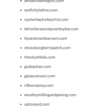
annascleaningsvc.com
wolfcitytattoo.com
oysterbayturkeytrot.com
lafronterarestauranteybar.com
lilyandrosetearoom.com
olivesburgberrypatch.com
theslushkids.com
giobastian.com
glpascensori.com
rifloorepoxy.com
woolleymillingandpaving.com
uptonpvd.com