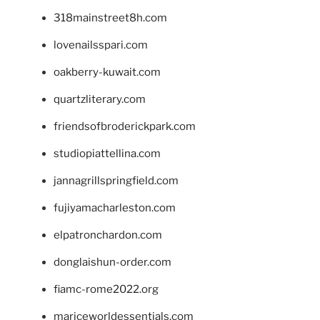
318mainstreet8h.com
lovenailsspari.com
oakberry-kuwait.com
quartzliterary.com
friendsofbroderickpark.com
studiopiattellina.com
jannagrillspringfield.com
fujiyamacharleston.com
elpatronchardon.com
donglaishun-order.com
fiamc-rome2022.org
mariceworldessentials.com