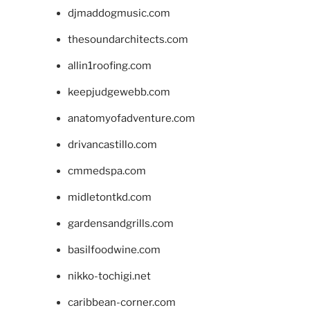
djmaddogmusic.com
thesoundarchitects.com
allin1roofing.com
keepjudgewebb.com
anatomyofadventure.com
drivancastillo.com
cmmedspa.com
midletontkd.com
gardensandgrills.com
basilfoodwine.com
nikko-tochigi.net
caribbean-corner.com