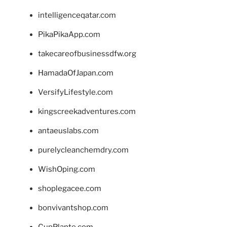
intelligenceqatar.com
PikaPikaApp.com
takecareofbusinessdfw.org
HamadaOfJapan.com
VersifyLifestyle.com
kingscreekadventures.com
antaeuslabs.com
purelycleanchemdry.com
WishOping.com
shoplegacee.com
bonvivantshop.com
CupPlante.com