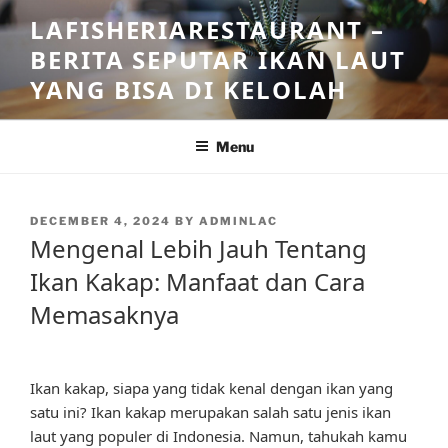
Skip
LAFISHERIARESTAURANT –
to
BERITA SEPUTAR IKAN LAUT
content
YANG BISA DI KELOLAH
Menu
POSTED
DECEMBER 4, 2024
BY
ADMINLAC
ON
Mengenal Lebih Jauh Tentang
Ikan Kakap: Manfaat dan Cara
Memasaknya
Ikan kakap, siapa yang tidak kenal dengan ikan yang
satu ini? Ikan kakap merupakan salah satu jenis ikan
laut yang populer di Indonesia. Namun, tahukah kamu