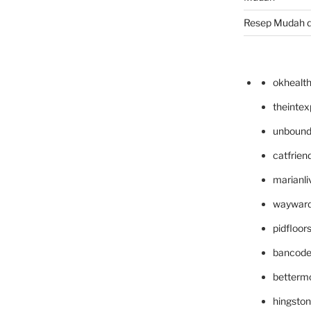
Resep Mudah 
okhealt
theinte
unbound
catfrien
marianli
wayward
pidfloo
bancode
betterm
hingsto