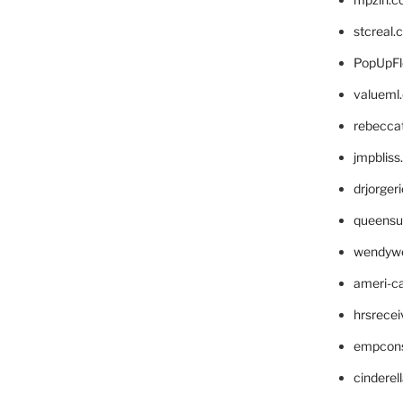
stcreal.
PopUpFl
valueml
rebecca
jmpblis
drjorger
queensu
wendyw
ameri-
hrsrece
empcon
cinderel