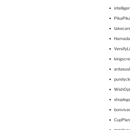
intellig
PikaPik
takecar
Hamada
VersifyL
kingscr
antaeus
purelyc
WishOp
shopleg
bonviva
CupPlan
mpzin.c