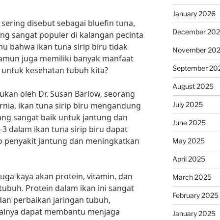
January 2026
g sering disebut sebagai bluefin tuna,
December 20
yang sangat populer di kalangan pecinta
 bahwa ikan tuna sirip biru tidak
November 20
namun juga memiliki banyak manfaat
September 20
 untuk kesehatan tubuh kita?
August 2025
ukan oleh Dr. Susan Barlow, seorang
July 2025
ifornia, ikan tuna sirip biru mengandung
ng sangat baik untuk jantung dan
June 2025
3 dalam ikan tuna sirip biru dapat
 penyakit jantung dan meningkatkan
May 2025
April 2025
u juga kaya akan protein, vitamin, dan
March 2025
tubuh. Protein dalam ikan ini sangat
February 2025
an perbaikan jaringan tubuh,
ralnya dapat membantu menjaga
January 2025