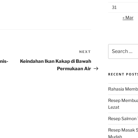
31
« Mar
Search
NEXT
Next
for:
Post
nis-
Keindahan Ikan Kakap di Bawah
Permukaan Air
RECENT POST
Rahasia Membu
Resep Membuat
Lezat
Resep Salmon T
Resep Masak S
Mudah