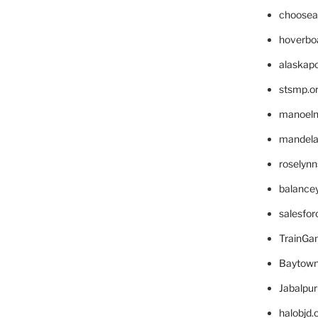
choosea
hoverbo
alaskapo
stsmp.o
manoel
mandelae
roselyn
balance
salesfo
TrainG
Baytown
Jabalpu
halobjd