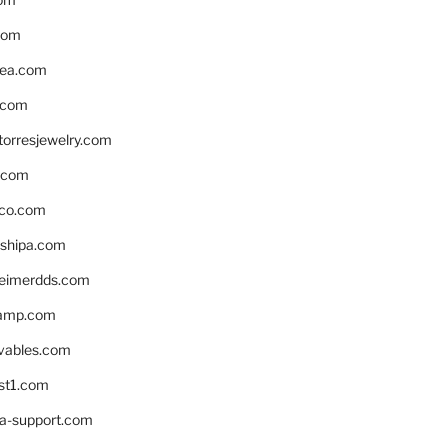
com
ea.com
.com
torresjewelry.com
s.com
ico.com
shipa.com
eimerdds.com
camp.com
ivables.com
st1.com
la-support.com