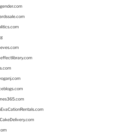
gender.com
ardssale.com
litics.com
rg
neves.com
ffectlibrary.com
ns.com
yoganj.com
rceblogs.com
ames365.com
EvaCationRentals.com
rCakeDelivery.com
.com