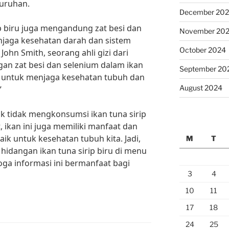
luruhan.
December 20
rip biru juga mengandung zat besi dan
November 20
njaga kesehatan darah dan sistem
October 2024
John Smith, seorang ahli gizi dari
gan zat besi dan selenium dalam ikan
September 20
ng untuk menjaga kesehatan tubuh dan
August 2024
”
tuk tidak mengkonsumsi ikan tuna sirip
t, ikan ini juga memiliki manfaat dan
ik untuk kesehatan tubuh kita. Jadi,
M
T
hidangan ikan tuna sirip biru di menu
ga informasi ini bermanfaat bagi
3
4
10
11
17
18
24
25