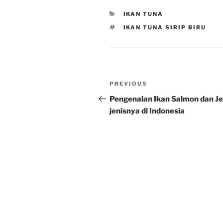
CATEGORIES
IKAN TUNA
TAGS
IKAN TUNA SIRIP BIRU
Post
Previous
PREVIOUS
navigation
Post
Pengenalan Ikan Salmon dan Je
jenisnya di Indonesia