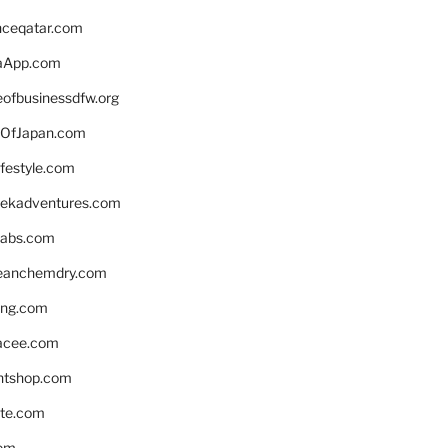
enceqatar.com
aApp.com
eofbusinessdfw.org
OfJapan.com
ifestyle.com
eekadventures.com
labs.com
leanchemdry.com
ing.com
acee.com
ntshop.com
te.com
om