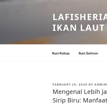
Skip
to
LAFISHERI
content
IKAN LAUT
Ikan Kakap
Ikan Salmon
POSTED
FEBRUARY 15, 2025
BY
ADMIN
ON
Mengenal Lebih Ja
Sirip Biru: Manfa