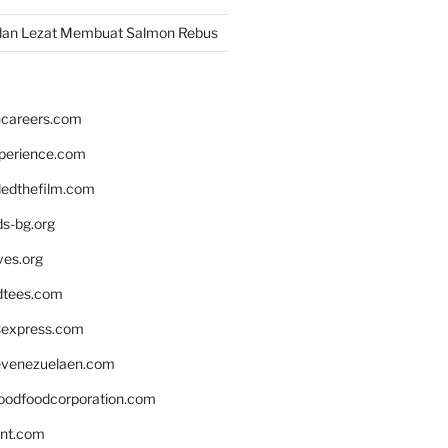
dan Lezat Membuat Salmon Rebus
hcareers.com
xperience.com
edthefilm.com
ds-bg.org
ves.org
tees.com
rsexpress.com
venezuelaen.com
oodfoodcorporation.com
nnt.com