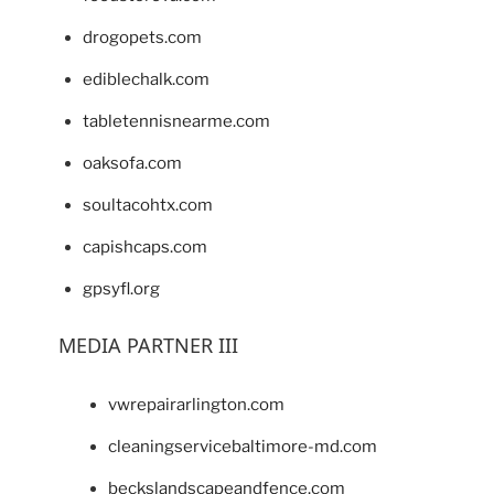
drogopets.com
ediblechalk.com
tabletennisnearme.com
oaksofa.com
soultacohtx.com
capishcaps.com
gpsyfl.org
MEDIA PARTNER III
vwrepairarlington.com
cleaningservicebaltimore-md.com
beckslandscapeandfence.com