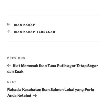
CATEGORIES
IKAN KAKAP
TAGS
IKAN KAKAP TERBESAR
Post
Previous
PREVIOUS
navigation
Post
Kiat Memasak Ikan Tuna Putih agar Tetap Segar
dan Enak
Next
NEXT
Post
Rahasia Kesehatan Ikan Salmon Lokal yang Perlu
Anda Ketahui