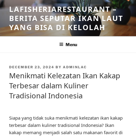
Skip
LAFISHERIARESTAURANT –
to
BERITA SEPUTAR IKAN LAUT
content
YANG BISA DI KELOLAH
Menu
POSTED
DECEMBER 23, 2024
BY
ADMINLAC
ON
Menikmati Kelezatan Ikan Kakap
Terbesar dalam Kuliner
Tradisional Indonesia
Siapa yang tidak suka menikmati kelezatan ikan kakap
terbesar dalam kuliner tradisional Indonesia? Ikan
kakap memang menjadi salah satu makanan favorit di