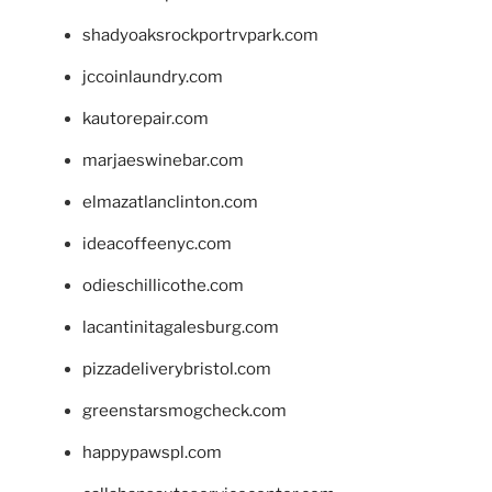
shadyoaksrockportrvpark.com
jccoinlaundry.com
kautorepair.com
marjaeswinebar.com
elmazatlanclinton.com
ideacoffeenyc.com
odieschillicothe.com
lacantinitagalesburg.com
pizzadeliverybristol.com
greenstarsmogcheck.com
happypawspl.com