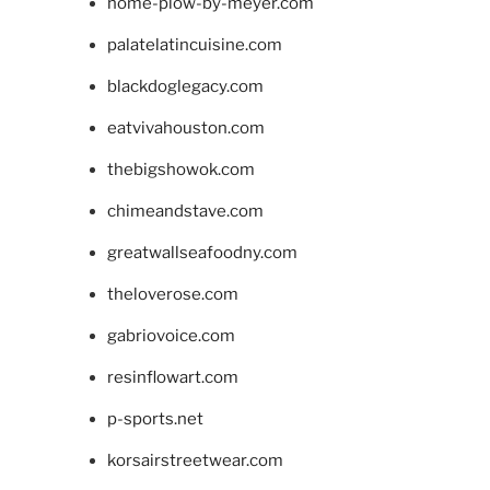
home-plow-by-meyer.com
palatelatincuisine.com
blackdoglegacy.com
eatvivahouston.com
thebigshowok.com
chimeandstave.com
greatwallseafoodny.com
theloverose.com
gabriovoice.com
resinflowart.com
p-sports.net
korsairstreetwear.com