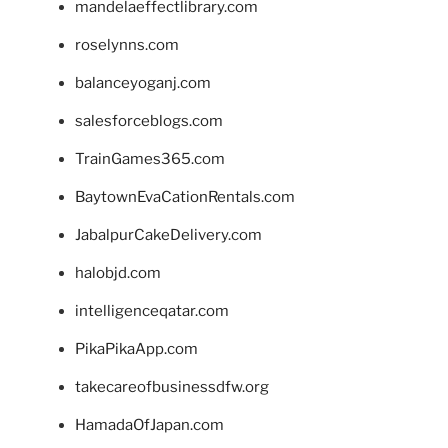
mandelaeffectlibrary.com
roselynns.com
balanceyoganj.com
salesforceblogs.com
TrainGames365.com
BaytownEvaCationRentals.com
JabalpurCakeDelivery.com
halobjd.com
intelligenceqatar.com
PikaPikaApp.com
takecareofbusinessdfw.org
HamadaOfJapan.com