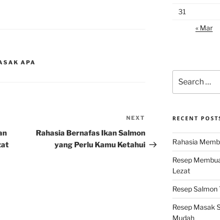
31
« Mar
MASAK APA
Search
for:
NEXT
Next
RECENT POST
Post
an
Rahasia Bernafas Ikan Salmon
Rahasia Membu
zat
yang Perlu Kamu Ketahui
Resep Membuat
Lezat
Resep Salmon T
Resep Masak S
Mudah