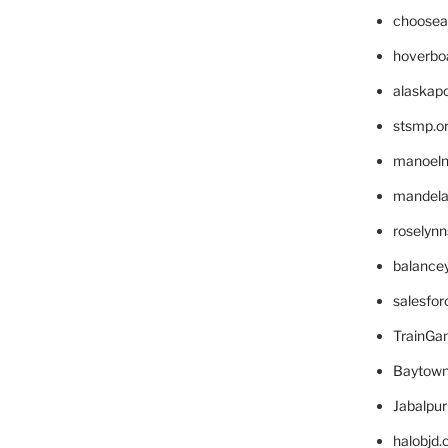
choosea
hoverbo
alaskapo
stsmp.o
manoel
mandelae
roselyn
balance
salesfo
TrainG
Baytown
Jabalpu
halobjd