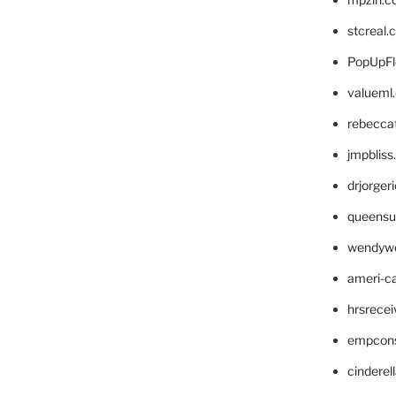
stcreal.
PopUpFl
valueml
rebecca
jmpblis
drjorger
queensu
wendyw
ameri-
hrsrece
empcon
cinderel