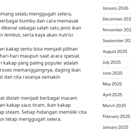
January 2026
mang selalu menggugah selera,
December 20
an berbagai bumbu dan cara memasak
 dikenal sebagai salah satu jenis ikan
November 20
n lembut, serta kaya akan nutrisi.
September 20
 kakap tentu bisa menjadi pilihan
August 2025
ari-hari maupun saat acara spesial.
July 2025
 kakap yang paling populer adalah
proses memanggangnya, daging ikan
June 2025
ut dan cita rasanya semakin
May 2025
April 2025
apat diolah menjadi berbagai macam
kan kakap saus tiram, ikan kakap
March 2025
p steam. Setiap hidangan memiliki cita
February 2025
n tetap menggugah selera.
January 2025