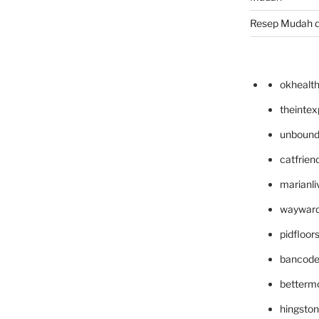
Resep Mudah 
okhealt
theinte
unbound
catfrien
marianli
wayward
pidfloo
bancode
betterm
hingsto