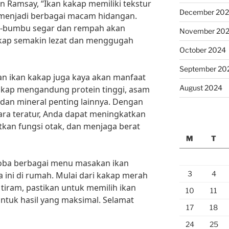
n Ramsay, “Ikan kakap memiliki tekstur
December 20
menjadi berbagai macam hidangan.
-bumbu segar dan rempah akan
November 20
kap semakin lezat dan menggugah
October 2024
September 20
n ikan kakap juga kaya akan manfaat
August 2024
akap mengandung protein tinggi, asam
 dan mineral penting lainnya. Dengan
ra teratur, Anda dapat meningkatkan
kan fungsi otak, dan menjaga berat
M
T
coba berbagai menu masakan ikan
3
4
ini di rumah. Mulai dari kakap merah
tiram, pastikan untuk memilih ikan
10
11
untuk hasil yang maksimal. Selamat
17
18
24
25