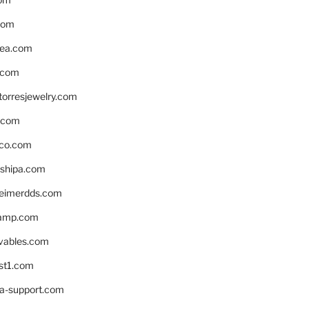
com
ea.com
.com
torresjewelry.com
s.com
ico.com
shipa.com
eimerdds.com
camp.com
ivables.com
st1.com
la-support.com