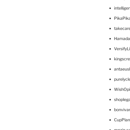
intellig
PikaPik
takecar
Hamada
VersifyL
kingscr
antaeus
purelyc
WishOp
shopleg
bonviva
CupPlan
mpzin.c