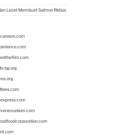
dan Lezat Membuat Salmon Rebus
hcareers.com
xperience.com
edthefilm.com
ds-bg.org
ves.org
tees.com
rsexpress.com
venezuelaen.com
oodfoodcorporation.com
nnt.com