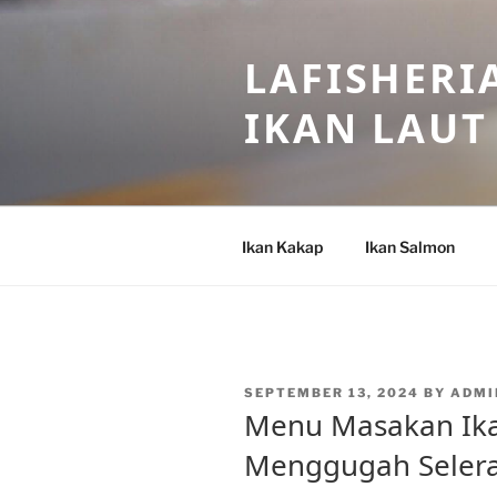
Skip
to
LAFISHERI
content
IKAN LAUT
Ikan Kakap
Ikan Salmon
POSTED
SEPTEMBER 13, 2024
BY
ADMI
ON
Menu Masakan Ik
Menggugah Seler