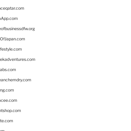
enceqatar.com
aApp.com
eofbusinessdfw.org
OfJapan.com
ifestyle.com
eekadventures.com
labs.com
leanchemdry.com
ing.com
acee.com
ntshop.com
te.com
om