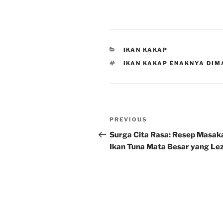
CATEGORIES
IKAN KAKAP
TAGS
IKAN KAKAP ENAKNYA DI
Post
Previous
PREVIOUS
navigation
Post
Surga Cita Rasa: Resep Masak
Ikan Tuna Mata Besar yang Le