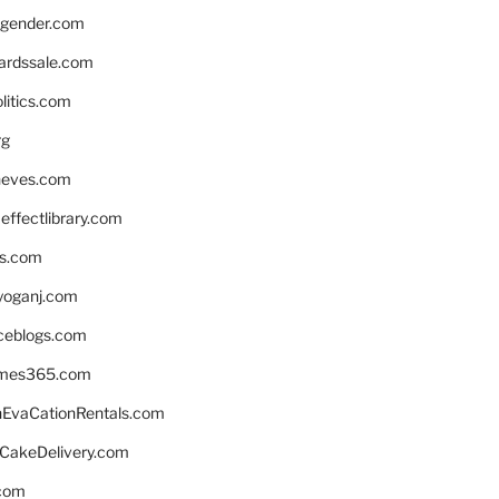
gender.com
ardssale.com
litics.com
rg
neves.com
ffectlibrary.com
ns.com
yoganj.com
rceblogs.com
ames365.com
EvaCationRentals.com
rCakeDelivery.com
.com