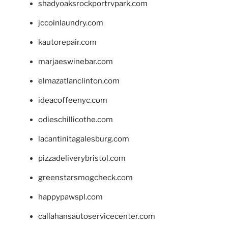
shadyoaksrockportrvpark.com
jccoinlaundry.com
kautorepair.com
marjaeswinebar.com
elmazatlanclinton.com
ideacoffeenyc.com
odieschillicothe.com
lacantinitagalesburg.com
pizzadeliverybristol.com
greenstarsmogcheck.com
happypawspl.com
callahansautoservicecenter.com