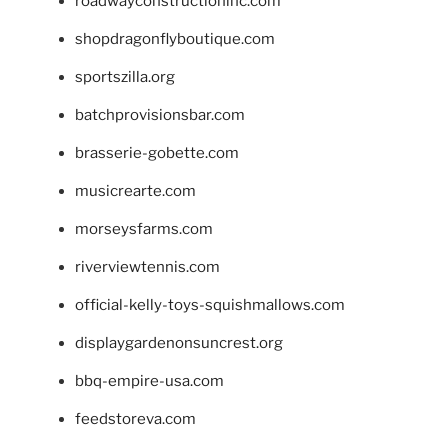
roadwayconstructioninc.com
shopdragonflyboutique.com
sportszilla.org
batchprovisionsbar.com
brasserie-gobette.com
musicrearte.com
morseysfarms.com
riverviewtennis.com
official-kelly-toys-squishmallows.com
displaygardenonsuncrest.org
bbq-empire-usa.com
feedstoreva.com