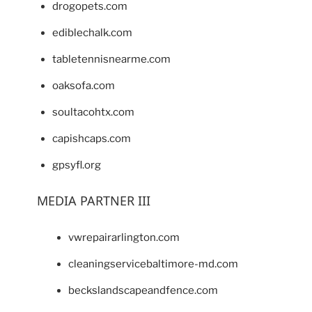
drogopets.com
ediblechalk.com
tabletennisnearme.com
oaksofa.com
soultacohtx.com
capishcaps.com
gpsyfl.org
MEDIA PARTNER III
vwrepairarlington.com
cleaningservicebaltimore-md.com
beckslandscapeandfence.com