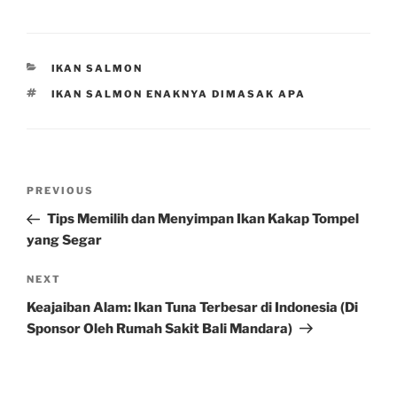
CATEGORIES
IKAN SALMON
TAGS
IKAN SALMON ENAKNYA DIMASAK APA
Post
Previous
PREVIOUS
navigation
Post
Tips Memilih dan Menyimpan Ikan Kakap Tompel
yang Segar
Next
NEXT
Post
Keajaiban Alam: Ikan Tuna Terbesar di Indonesia (Di
Sponsor Oleh Rumah Sakit Bali Mandara)