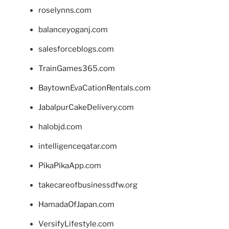
roselynns.com
balanceyoganj.com
salesforceblogs.com
TrainGames365.com
BaytownEvaCationRentals.com
JabalpurCakeDelivery.com
halobjd.com
intelligenceqatar.com
PikaPikaApp.com
takecareofbusinessdfw.org
HamadaOfJapan.com
VersifyLifestyle.com