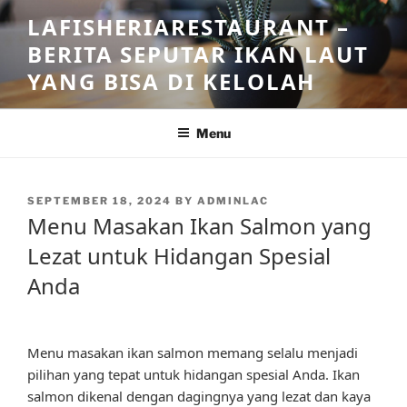
Skip
LAFISHERIARESTAURANT –
to
BERITA SEPUTAR IKAN LAUT
content
YANG BISA DI KELOLAH
Menu
POSTED
SEPTEMBER 18, 2024
BY
ADMINLAC
ON
Menu Masakan Ikan Salmon yang
Lezat untuk Hidangan Spesial
Anda
Menu masakan ikan salmon memang selalu menjadi
pilihan yang tepat untuk hidangan spesial Anda. Ikan
salmon dikenal dengan dagingnya yang lezat dan kaya