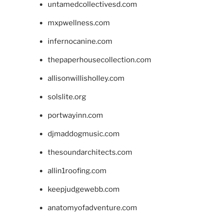
untamedcollectivesd.com
mxpwellness.com
infernocanine.com
thepaperhousecollection.com
allisonwillisholley.com
solslite.org
portwayinn.com
djmaddogmusic.com
thesoundarchitects.com
allin1roofing.com
keepjudgewebb.com
anatomyofadventure.com