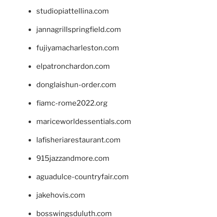
studiopiattellina.com
jannagrillspringfield.com
fujiyamacharleston.com
elpatronchardon.com
donglaishun-order.com
fiamc-rome2022.org
mariceworldessentials.com
lafisheriarestaurant.com
915jazzandmore.com
aguadulce-countryfair.com
jakehovis.com
bosswingsduluth.com