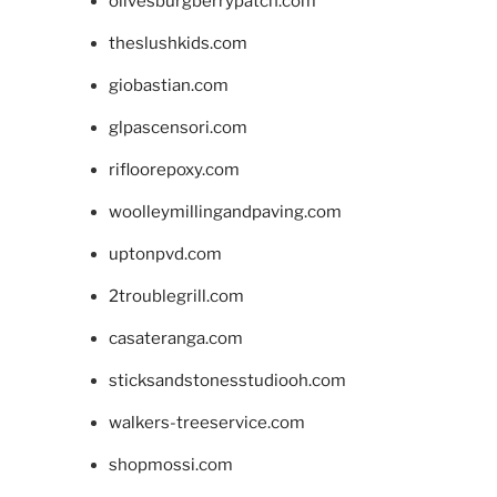
olivesburgberrypatch.com
theslushkids.com
giobastian.com
glpascensori.com
rifloorepoxy.com
woolleymillingandpaving.com
uptonpvd.com
2troublegrill.com
casateranga.com
sticksandstonesstudiooh.com
walkers-treeservice.com
shopmossi.com