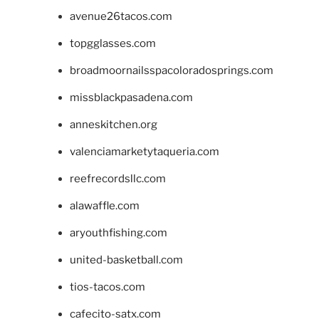
avenue26tacos.com
topgglasses.com
broadmoornailsspacoloradosprings.com
missblackpasadena.com
anneskitchen.org
valenciamarketytaqueria.com
reefrecordsllc.com
alawaffle.com
aryouthfishing.com
united-basketball.com
tios-tacos.com
cafecito-satx.com