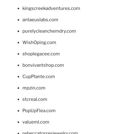
kingscreekadventures.com
antaeuslabs.com
purelycleanchemdry.com
WishOping.com
shoplegacee.com
bonvivantshop.com
CupPlante.com
mpzin.com
stcreal.com
PopUpFlea.com
valueml.com
rebeccatorresjewelry.com