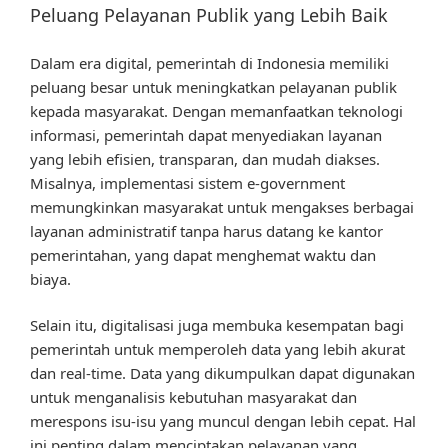
Peluang Pelayanan Publik yang Lebih Baik
Dalam era digital, pemerintah di Indonesia memiliki
peluang besar untuk meningkatkan pelayanan publik
kepada masyarakat. Dengan memanfaatkan teknologi
informasi, pemerintah dapat menyediakan layanan
yang lebih efisien, transparan, dan mudah diakses.
Misalnya, implementasi sistem e-government
memungkinkan masyarakat untuk mengakses berbagai
layanan administratif tanpa harus datang ke kantor
pemerintahan, yang dapat menghemat waktu dan
biaya.
Selain itu, digitalisasi juga membuka kesempatan bagi
pemerintah untuk memperoleh data yang lebih akurat
dan real-time. Data yang dikumpulkan dapat digunakan
untuk menganalisis kebutuhan masyarakat dan
merespons isu-isu yang muncul dengan lebih cepat. Hal
ini penting dalam menciptakan pelayanan yang