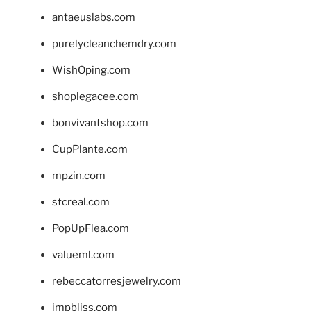
antaeuslabs.com
purelycleanchemdry.com
WishOping.com
shoplegacee.com
bonvivantshop.com
CupPlante.com
mpzin.com
stcreal.com
PopUpFlea.com
valueml.com
rebeccatorresjewelry.com
jmpbliss.com