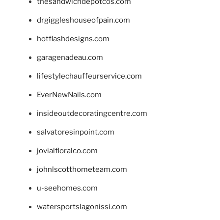
thesandwichdepotcos.com
drgiggleshouseofpain.com
hotflashdesigns.com
garagenadeau.com
lifestylechauffeurservice.com
EverNewNails.com
insideoutdecoratingcentre.com
salvatoresinpoint.com
jovialfloralco.com
johnlscotthometeam.com
u-seehomes.com
watersportslagonissi.com