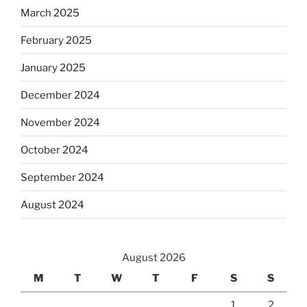
March 2025
February 2025
January 2025
December 2024
November 2024
October 2024
September 2024
August 2024
August 2026
M
T
W
T
F
S
S
1
2