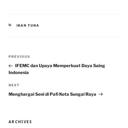
CATEGORIES
IKAN TUNA
Post
Previous
PREVIOUS
navigation
Post
IFEMC dan Upaya Memperkuat Daya Saing
Indonesia
Next
NEXT
Post
Menghargai Seni di Pafi Kota Sungai Raya
ARCHIVES