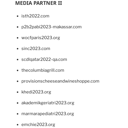
MEDIA PARTNER II
isth2022.com
p2b2pabi2023-makassar.com
wocfparis2023.org
sinc2023.com
scdlqatar2022-qa.com
thecolumbiagrill.com
provisionscheeseandwineshoppe.com
khedi2023.org
akademikgeriatri2023.org
marmarapediatri2023.org
emchie2023.org