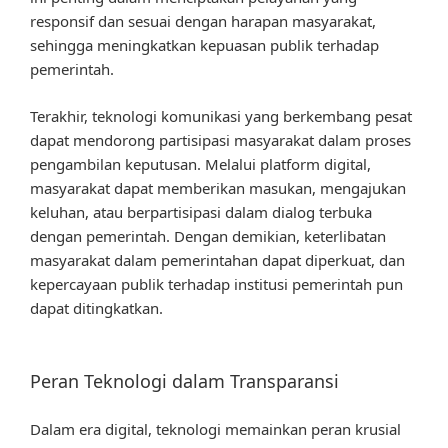
responsif dan sesuai dengan harapan masyarakat,
sehingga meningkatkan kepuasan publik terhadap
pemerintah.
Terakhir, teknologi komunikasi yang berkembang pesat
dapat mendorong partisipasi masyarakat dalam proses
pengambilan keputusan. Melalui platform digital,
masyarakat dapat memberikan masukan, mengajukan
keluhan, atau berpartisipasi dalam dialog terbuka
dengan pemerintah. Dengan demikian, keterlibatan
masyarakat dalam pemerintahan dapat diperkuat, dan
kepercayaan publik terhadap institusi pemerintah pun
dapat ditingkatkan.
Peran Teknologi dalam Transparansi
Dalam era digital, teknologi memainkan peran krusial