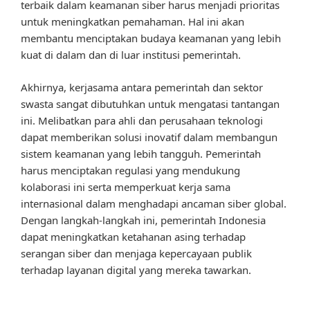
terbaik dalam keamanan siber harus menjadi prioritas
untuk meningkatkan pemahaman. Hal ini akan
membantu menciptakan budaya keamanan yang lebih
kuat di dalam dan di luar institusi pemerintah.
Akhirnya, kerjasama antara pemerintah dan sektor
swasta sangat dibutuhkan untuk mengatasi tantangan
ini. Melibatkan para ahli dan perusahaan teknologi
dapat memberikan solusi inovatif dalam membangun
sistem keamanan yang lebih tangguh. Pemerintah
harus menciptakan regulasi yang mendukung
kolaborasi ini serta memperkuat kerja sama
internasional dalam menghadapi ancaman siber global.
Dengan langkah-langkah ini, pemerintah Indonesia
dapat meningkatkan ketahanan asing terhadap
serangan siber dan menjaga kepercayaan publik
terhadap layanan digital yang mereka tawarkan.