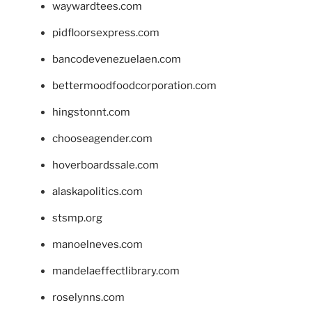
waywardtees.com
pidfloorsexpress.com
bancodevenezuelaen.com
bettermoodfoodcorporation.com
hingstonnt.com
chooseagender.com
hoverboardssale.com
alaskapolitics.com
stsmp.org
manoelneves.com
mandelaeffectlibrary.com
roselynns.com