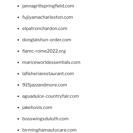
jannagrillspringfield.com
fujiyamacharleston.com
elpatronchardon.com
donglaishun-order.com
fiamc-rome2022.org
mariceworldessentials.com
lafisheriarestaurant.com
915jazzandmore.com
aguadulce-countryfair.com
jakehovis.com
bosswingsduluth.com
birminghamautocare.com