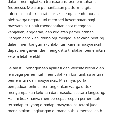
dalam meningkatkan transparansi pemerintahan di
Indonesia. Melalui pemanfaatan platform digital,
informasi publik dapat diakses dengan lebih mudah
oleh warga negara. Ini memberi kesempatan bagi
masyarakat untuk mendapatkan data mengenai
kebijakan, anggaran, dan kegiatan pemerintahan.
Dengan demikian, teknologi menjadi alat yang penting
dalam membangun akuntabilitas, karena masyarakat
dapat mengawasi dan mengkritisi tindakan pemerintah
secara lebih efektif.
Selain itu, penggunaan aplikasi dan website resmi oleh
lembaga pemerintah memudahkan komunikasi antara
pemerintah dan masyarakat. Misalnya, portal
pengaduan online memungkinkan warga untuk
menyampaikan keluhan dan masukan secara langsung.
Hal ini tidak hanya mempercepat respon pemerintah
terhadap isu yang dihadapi masyarakat, tetapi juga
menciptakan lingkungan di mana publik merasa lebih