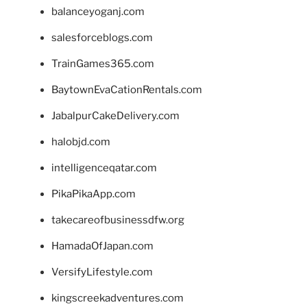
balanceyoganj.com
salesforceblogs.com
TrainGames365.com
BaytownEvaCationRentals.com
JabalpurCakeDelivery.com
halobjd.com
intelligenceqatar.com
PikaPikaApp.com
takecareofbusinessdfw.org
HamadaOfJapan.com
VersifyLifestyle.com
kingscreekadventures.com