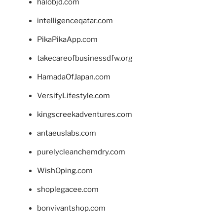
halobjd.com
intelligenceqatar.com
PikaPikaApp.com
takecareofbusinessdfw.org
HamadaOfJapan.com
VersifyLifestyle.com
kingscreekadventures.com
antaeuslabs.com
purelycleanchemdry.com
WishOping.com
shoplegacee.com
bonvivantshop.com