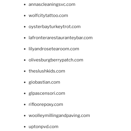
annascleaningsvc.com
wolfcitytattoo.com
oysterbayturkeytrot.com
lafronterarestauranteybar.com
lilyandrosetearoom.com
olivesburgberrypatch.com
theslushkids.com
giobastian.com
glpascensori.com
rifloorepoxy.com
woolleymillingandpaving.com
uptonpvd.com