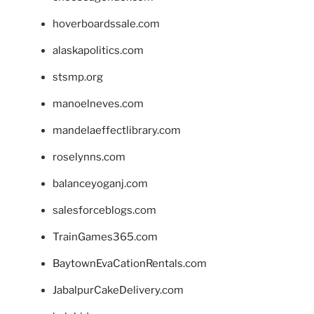
hoverboardssale.com
alaskapolitics.com
stsmp.org
manoelneves.com
mandelaeffectlibrary.com
roselynns.com
balanceyoganj.com
salesforceblogs.com
TrainGames365.com
BaytownEvaCationRentals.com
JabalpurCakeDelivery.com