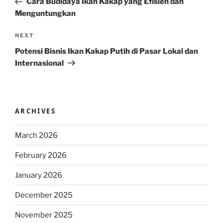
Cara Budidaya Ikan Kakap yang Efisien dan
Menguntungkan
Next
NEXT
Post
Potensi Bisnis Ikan Kakap Putih di Pasar Lokal dan
Internasional
ARCHIVES
March 2026
February 2026
January 2026
December 2025
November 2025