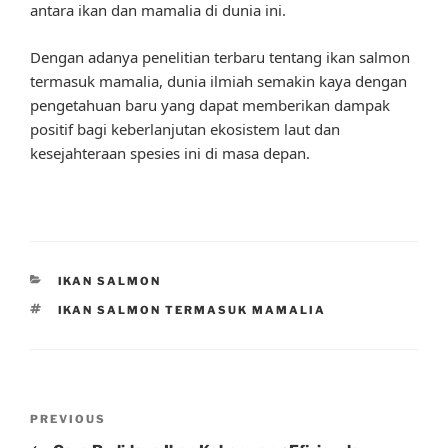
antara ikan dan mamalia di dunia ini.
Dengan adanya penelitian terbaru tentang ikan salmon
termasuk mamalia, dunia ilmiah semakin kaya dengan
pengetahuan baru yang dapat memberikan dampak
positif bagi keberlanjutan ekosistem laut dan
kesejahteraan spesies ini di masa depan.
CATEGORIES
IKAN SALMON
TAGS
IKAN SALMON TERMASUK MAMALIA
Post
Previous
PREVIOUS
navigation
Post