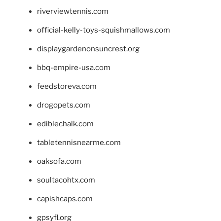
riverviewtennis.com
official-kelly-toys-squishmallows.com
displaygardenonsuncrest.org
bbq-empire-usa.com
feedstoreva.com
drogopets.com
ediblechalk.com
tabletennisnearme.com
oaksofa.com
soultacohtx.com
capishcaps.com
gpsyfl.org