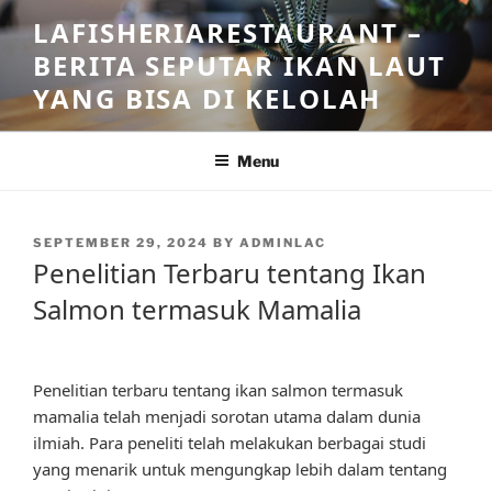
Skip
LAFISHERIARESTAURANT –
to
BERITA SEPUTAR IKAN LAUT
content
YANG BISA DI KELOLAH
Menu
POSTED
SEPTEMBER 29, 2024
BY
ADMINLAC
ON
Penelitian Terbaru tentang Ikan
Salmon termasuk Mamalia
Penelitian terbaru tentang ikan salmon termasuk
mamalia telah menjadi sorotan utama dalam dunia
ilmiah. Para peneliti telah melakukan berbagai studi
yang menarik untuk mengungkap lebih dalam tentang