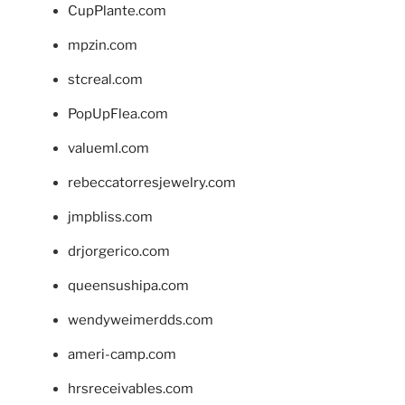
CupPlante.com
mpzin.com
stcreal.com
PopUpFlea.com
valueml.com
rebeccatorresjewelry.com
jmpbliss.com
drjorgerico.com
queensushipa.com
wendyweimerdds.com
ameri-camp.com
hrsreceivables.com