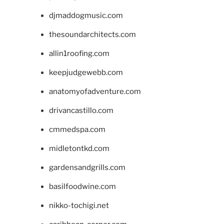
djmaddogmusic.com
thesoundarchitects.com
allin1roofing.com
keepjudgewebb.com
anatomyofadventure.com
drivancastillo.com
cmmedspa.com
midletontkd.com
gardensandgrills.com
basilfoodwine.com
nikko-tochigi.net