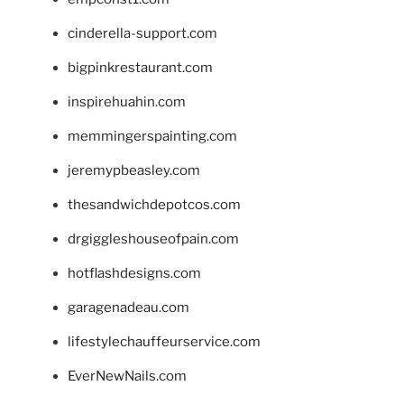
cinderella-support.com
bigpinkrestaurant.com
inspirehuahin.com
memmingerspainting.com
jeremypbeasley.com
thesandwichdepotcos.com
drgiggleshouseofpain.com
hotflashdesigns.com
garagenadeau.com
lifestylechauffeurservice.com
EverNewNails.com