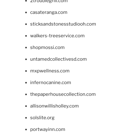
2troublegrill.com
casateranga.com
sticksandstonesstudiooh.com
walkers-treeservice.com
shopmossi.com
untamedcollectivesd.com
mxpwellness.com
infernocanine.com
thepaperhousecollection.com
allisonwillisholley.com
solslite.org
portwayinn.com