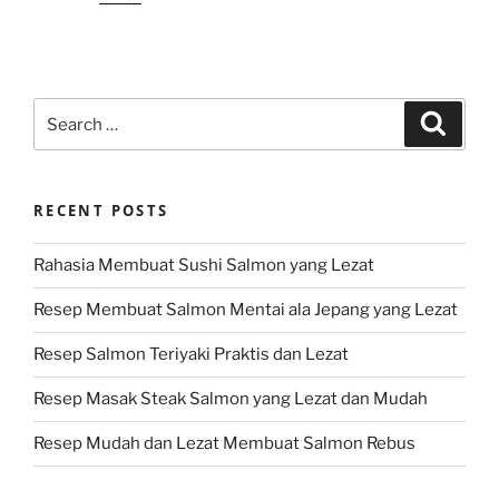
Search
Search
for:
RECENT POSTS
Rahasia Membuat Sushi Salmon yang Lezat
Resep Membuat Salmon Mentai ala Jepang yang Lezat
Resep Salmon Teriyaki Praktis dan Lezat
Resep Masak Steak Salmon yang Lezat dan Mudah
Resep Mudah dan Lezat Membuat Salmon Rebus