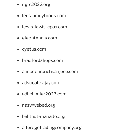
ngrc2022.org
leesfamilyfoods.com
lewis-lewis-cpas.com
eleontennis.com
cyetus.com
bradfordshops.com
almadenranchsanjose.com
advocatevijay.com
adlibilimler2023.com
naswwebed.org
balithut-manado.org
alteregotradingcompany.org