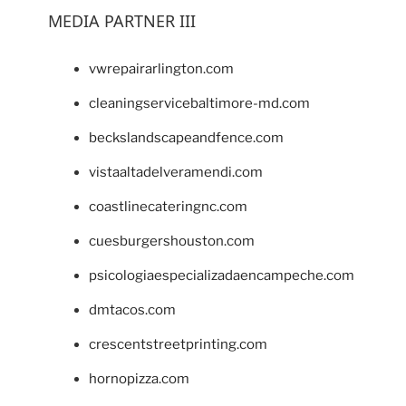
MEDIA PARTNER III
vwrepairarlington.com
cleaningservicebaltimore-md.com
beckslandscapeandfence.com
vistaaltadelveramendi.com
coastlinecateringnc.com
cuesburgershouston.com
psicologiaespecializadaencampeche.com
dmtacos.com
crescentstreetprinting.com
hornopizza.com