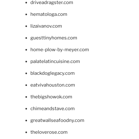
driveadragster.com
hematologa.com
lizaivanov.com
guesttinyhomes.com
home-plow-by-meyer.com
palatelatincuisine.com
blackdoglegacy.com
eatvivahouston.com
thebigshowok.com
chimeandstave.com
greatwallseafoodny.com
theloverose.com