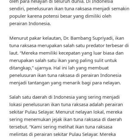
oleh para nelayan di seluruh dunia. Di Indonesia
sendiri, penelusuran ikan tuna raksasa menjadi semakin
populer karena potensi besar yang dimiliki oleh
perairan Indonesia.
Menurut pakar kelautan, Dr. Bambang Supriyadi, ikan
tuna raksasa merupakan salah satu predator terbesar di
laut. “Mereka memiliki kecepatan yang luar biasa dan
merupakan salah satu ikan yang paling sulit untuk
ditangkap,” ujarnya. Hal ini lah yang membuat
penelusuran ikan tuna raksasa di perairan Indonesia
menjadi tantangan yang menarik bagi para nelayan.
Salah satu daerah di Indonesia yang sering menjadi
lokasi penelusuran ikan tuna raksasa adalah perairan
sekitar Pulau Selayar. Menurut nelayan lokal, mereka
sering menemukan jejak ikan tuna raksasa di daerah
tersebut. “Kami sering melihat ikan tuna raksasa
melintas di perairan sekitar Pulau Selayar. Mereka