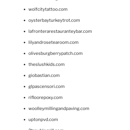
wolfcitytattoo.com
oysterbayturkeytrot.com
lafronterarestauranteybar.com
lilyandrosetearoom.com
olivesburgberrypatch.com
theslushkids.com
giobastian.com
glpascensori.com
rifloorepoxy.com
woolleymillingandpaving.com
uptonpvd.com