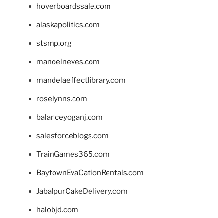
hoverboardssale.com
alaskapolitics.com
stsmp.org
manoelneves.com
mandelaeffectlibrary.com
roselynns.com
balanceyoganj.com
salesforceblogs.com
TrainGames365.com
BaytownEvaCationRentals.com
JabalpurCakeDelivery.com
halobjd.com