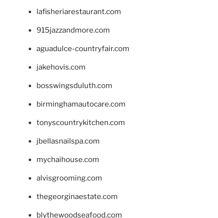
lafisheriarestaurant.com
915jazzandmore.com
aguadulce-countryfair.com
jakehovis.com
bosswingsduluth.com
birminghamautocare.com
tonyscountrykitchen.com
jbellasnailspa.com
mychaihouse.com
alvisgrooming.com
thegeorginaestate.com
blythewoodseafood.com