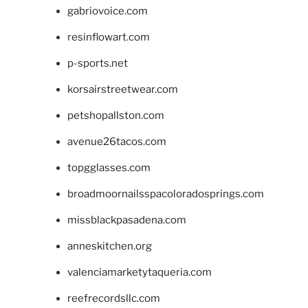
gabriovoice.com
resinflowart.com
p-sports.net
korsairstreetwear.com
petshopallston.com
avenue26tacos.com
topgglasses.com
broadmoornailsspacoloradosprings.com
missblackpasadena.com
anneskitchen.org
valenciamarketytaqueria.com
reefrecordsllc.com