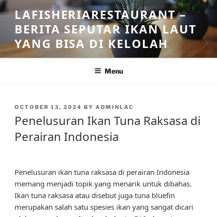
Skip
LAFISHERIARESTAURANT –
to
BERITA SEPUTAR IKAN LAUT
content
YANG BISA DI KELOLAH
Menu
POSTED
OCTOBER 13, 2024
BY
ADMINLAC
ON
Penelusuran Ikan Tuna Raksasa di
Perairan Indonesia
Penelusuran ikan tuna raksasa di perairan Indonesia
memang menjadi topik yang menarik untuk dibahas.
Ikan tuna raksasa atau disebut juga tuna bluefin
merupakan salah satu spesies ikan yang sangat dicari