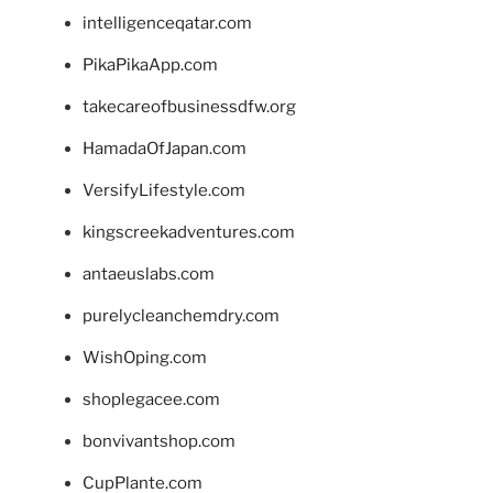
intelligenceqatar.com
PikaPikaApp.com
takecareofbusinessdfw.org
HamadaOfJapan.com
VersifyLifestyle.com
kingscreekadventures.com
antaeuslabs.com
purelycleanchemdry.com
WishOping.com
shoplegacee.com
bonvivantshop.com
CupPlante.com