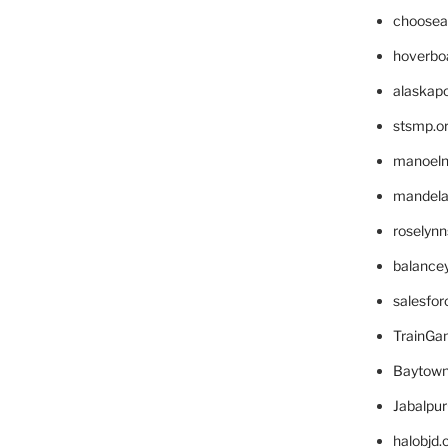
choosea
hoverbo
alaskapo
stsmp.o
manoel
mandelae
roselyn
balance
salesfo
TrainG
Baytown
Jabalpu
halobjd