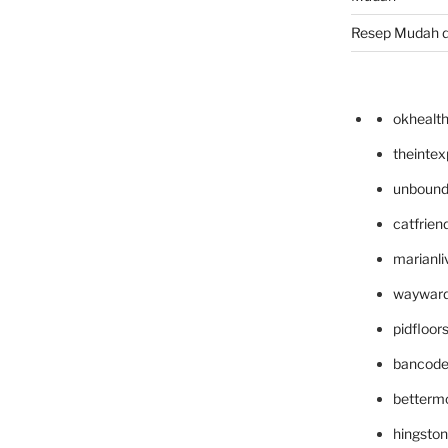
Resep Mudah 
okhealt
theinte
unbound
catfrien
marianli
wayward
pidfloo
bancode
betterm
hingsto