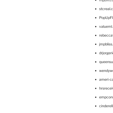
stcreal.
PopUpFl
valueml
rebecca
jmpblis
drjorger
queensu
wendyw
ameri-
hrsrece
empcon
cinderel