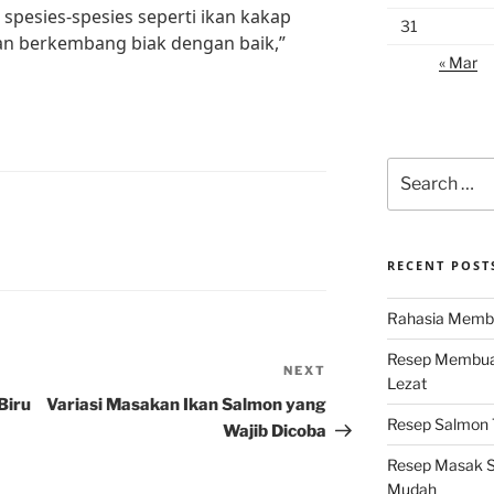
spesies-spesies seperti ikan kakap
31
dan berkembang biak dengan baik,”
« Mar
Search
for:
RECENT POST
Rahasia Membu
Resep Membuat
NEXT
Next
Lezat
Post
Biru
Variasi Masakan Ikan Salmon yang
Resep Salmon T
Wajib Dicoba
Resep Masak S
Mudah