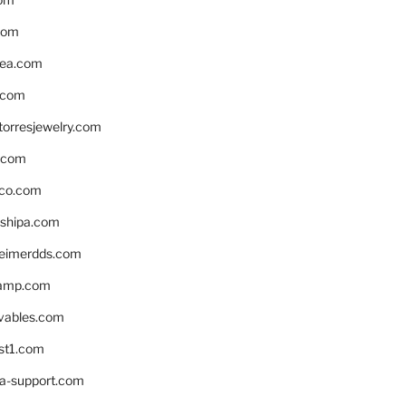
com
ea.com
.com
torresjewelry.com
s.com
ico.com
shipa.com
eimerdds.com
camp.com
ivables.com
st1.com
la-support.com