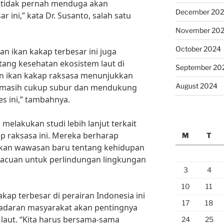
 tidak pernah menduga akan
December 20
ini,” kata Dr. Susanto, salah satu
November 20
October 2024
n ikan kakap terbesar ini juga
tang kesehatan ekosistem laut di
September 20
an ikan kakap raksasa menunjukkan
August 2024
ni masih cukup subur dan mendukung
s ini,” tambahnya.
melakukan studi lebih lanjut terkait
ap raksasa ini. Mereka berharap
M
T
kan wawasan baru tentang kehidupan
i acuan untuk perlindungan lingkungan
3
4
10
11
ap terbesar di perairan Indonesia ini
17
18
adaran masyarakat akan pentingnya
laut. “Kita harus bersama-sama
24
25