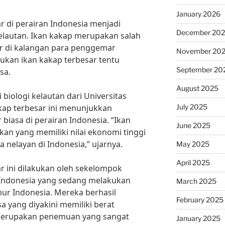
January 2026
 di perairan Indonesia menjadi
December 20
elautan. Ikan kakap merupakan salah
er di kalangan para penggemar
November 20
kan ikan kakap terbesar tentu
September 20
sa.
August 2025
 biologi kelautan dari Universitas
July 2025
kap terbesar ini menunjukkan
biasa di perairan Indonesia. “Ikan
June 2025
an yang memiliki nilai ekonomi tinggi
 nelayan di Indonesia,” ujarnya.
May 2025
April 2025
 ini dilakukan oleh sekelompok
an Indonesia yang sedang melakukan
March 2025
imur Indonesia. Mereka berhasil
February 2025
 yang diyakini memiliki berat
 merupakan penemuan yang sangat
January 2025