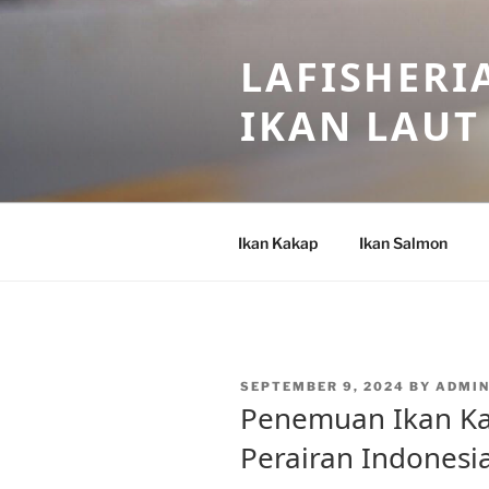
Skip
to
LAFISHERI
content
IKAN LAUT
Ikan Kakap
Ikan Salmon
POSTED
SEPTEMBER 9, 2024
BY
ADMI
ON
Penemuan Ikan Ka
Perairan Indonesi