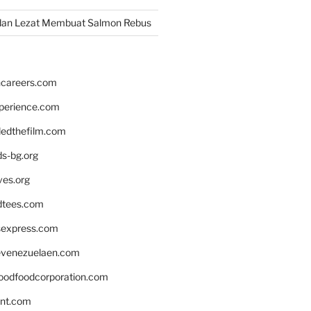
dan Lezat Membuat Salmon Rebus
hcareers.com
xperience.com
edthefilm.com
ds-bg.org
ves.org
tees.com
rsexpress.com
venezuelaen.com
oodfoodcorporation.com
nnt.com