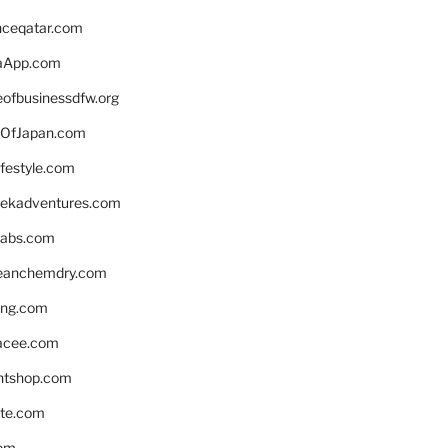
enceqatar.com
aApp.com
eofbusinessdfw.org
OfJapan.com
ifestyle.com
eekadventures.com
labs.com
leanchemdry.com
ing.com
acee.com
ntshop.com
te.com
om