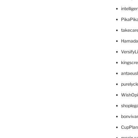
intellig
PikaPik
takecar
Hamada
VersifyL
kingscr
antaeus
purelyc
WishOp
shopleg
bonviva
CupPlan
mpzin.c