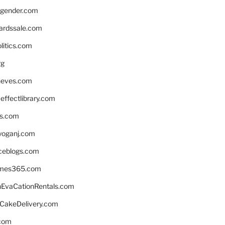
gender.com
ardssale.com
litics.com
rg
neves.com
ffectlibrary.com
ns.com
yoganj.com
rceblogs.com
ames365.com
EvaCationRentals.com
rCakeDelivery.com
.com