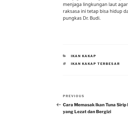
menjaga lingkungan laut agar 
raksasa ini tetap bisa hidup 
pungkas Dr. Budi.
CATEGORIES
IKAN KAKAP
TAGS
IKAN KAKAP TERBESAR
Post
Previous
PREVIOUS
navigation
Post
Cara Memasak Ikan Tuna Sirip 
yang Lezat dan Bergizi