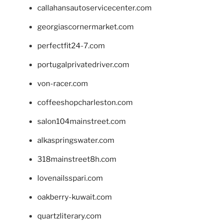
callahansautoservicecenter.com
georgiascornermarket.com
perfectfit24-7.com
portugalprivatedriver.com
von-racer.com
coffeeshopcharleston.com
salon104mainstreet.com
alkaspringswater.com
318mainstreet8h.com
lovenailsspari.com
oakberry-kuwait.com
quartzliterary.com