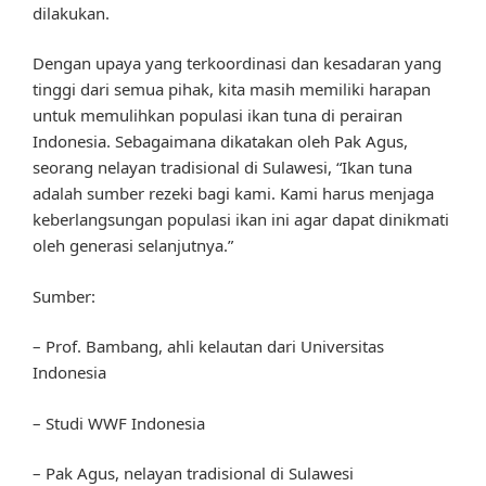
dilakukan.
Dengan upaya yang terkoordinasi dan kesadaran yang
tinggi dari semua pihak, kita masih memiliki harapan
untuk memulihkan populasi ikan tuna di perairan
Indonesia. Sebagaimana dikatakan oleh Pak Agus,
seorang nelayan tradisional di Sulawesi, “Ikan tuna
adalah sumber rezeki bagi kami. Kami harus menjaga
keberlangsungan populasi ikan ini agar dapat dinikmati
oleh generasi selanjutnya.”
Sumber:
– Prof. Bambang, ahli kelautan dari Universitas
Indonesia
– Studi WWF Indonesia
– Pak Agus, nelayan tradisional di Sulawesi