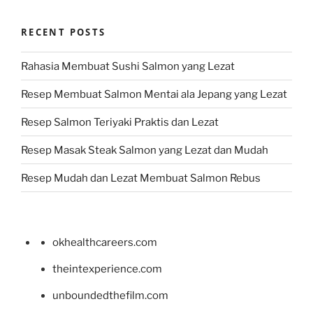
RECENT POSTS
Rahasia Membuat Sushi Salmon yang Lezat
Resep Membuat Salmon Mentai ala Jepang yang Lezat
Resep Salmon Teriyaki Praktis dan Lezat
Resep Masak Steak Salmon yang Lezat dan Mudah
Resep Mudah dan Lezat Membuat Salmon Rebus
okhealthcareers.com
theintexperience.com
unboundedthefilm.com