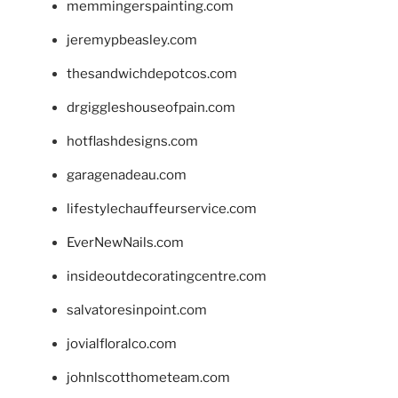
memmingerspainting.com
jeremypbeasley.com
thesandwichdepotcos.com
drgiggleshouseofpain.com
hotflashdesigns.com
garagenadeau.com
lifestylechauffeurservice.com
EverNewNails.com
insideoutdecoratingcentre.com
salvatoresinpoint.com
jovialfloralco.com
johnlscotthometeam.com