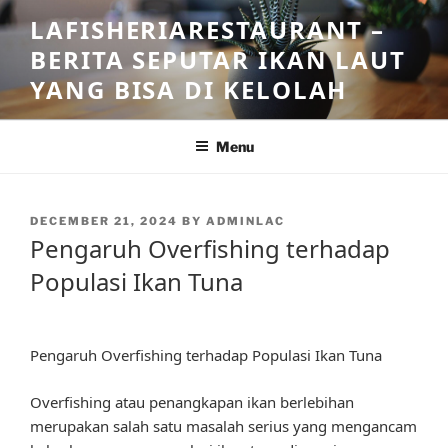
Skip
LAFISHERIARESTAURANT –
to
BERITA SEPUTAR IKAN LAUT
content
YANG BISA DI KELOLAH
Menu
POSTED
DECEMBER 21, 2024
BY
ADMINLAC
ON
Pengaruh Overfishing terhadap
Populasi Ikan Tuna
Pengaruh Overfishing terhadap Populasi Ikan Tuna
Overfishing atau penangkapan ikan berlebihan
merupakan salah satu masalah serius yang mengancam