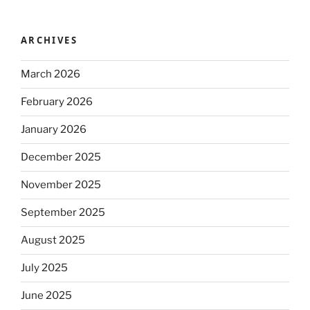
ARCHIVES
March 2026
February 2026
January 2026
December 2025
November 2025
September 2025
August 2025
July 2025
June 2025