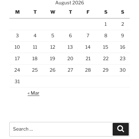
August 2026
M
T
W
T
F
S
S
1
2
3
4
5
6
7
8
9
10
11
12
13
14
15
16
17
18
19
20
21
22
23
24
25
26
27
28
29
30
31
« Mar
Search
Search
for: