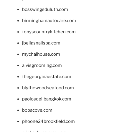
bosswingsduluth.com
birminghamautocare.com
tonyscountrykitchen.com
jbellasnailspa.com
mychaihouse.com
alvisgrooming.com
thegeorginaestate.com
blythewoodseafood.com
paolosdelibangkok.com
bobacove.com
phoone24brookfield.com