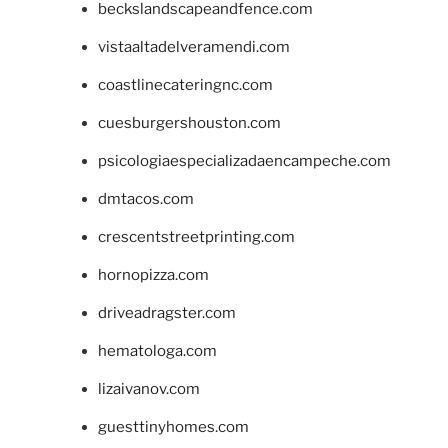
beckslandscapeandfence.com
vistaaltadelveramendi.com
coastlinecateringnc.com
cuesburgershouston.com
psicologiaespecializadaencampeche.com
dmtacos.com
crescentstreetprinting.com
hornopizza.com
driveadragster.com
hematologa.com
lizaivanov.com
guesttinyhomes.com