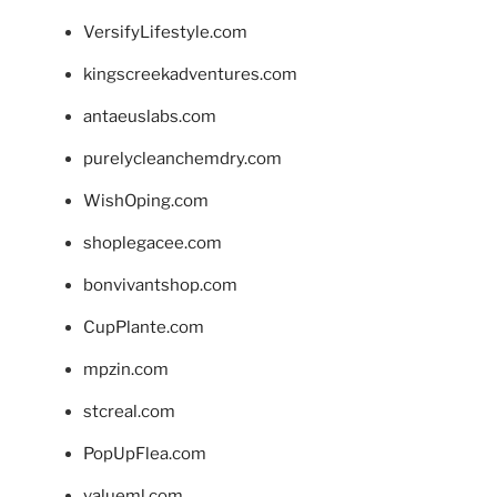
VersifyLifestyle.com
kingscreekadventures.com
antaeuslabs.com
purelycleanchemdry.com
WishOping.com
shoplegacee.com
bonvivantshop.com
CupPlante.com
mpzin.com
stcreal.com
PopUpFlea.com
valueml.com