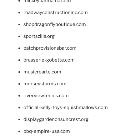
mickeybarmama.com
roadwayconstructioninc.com
shopdragonflyboutique.com
sportszilla.org
batchprovisionsbar.com
brasserie-gobette.com
musicrearte.com
morseysfarms.com
riverviewtennis.com
official-kelly-toys-squishmallows.com
displaygardenonsuncrest.org
bbq-empire-usa.com