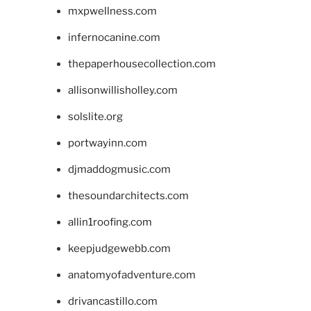
mxpwellness.com
infernocanine.com
thepaperhousecollection.com
allisonwillisholley.com
solslite.org
portwayinn.com
djmaddogmusic.com
thesoundarchitects.com
allin1roofing.com
keepjudgewebb.com
anatomyofadventure.com
drivancastillo.com