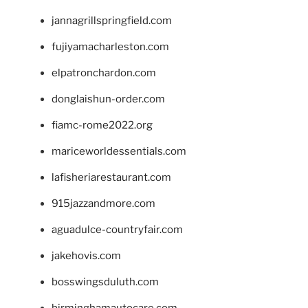
jannagrillspringfield.com
fujiyamacharleston.com
elpatronchardon.com
donglaishun-order.com
fiamc-rome2022.org
mariceworldessentials.com
lafisheriarestaurant.com
915jazzandmore.com
aguadulce-countryfair.com
jakehovis.com
bosswingsduluth.com
birminghamautocare.com