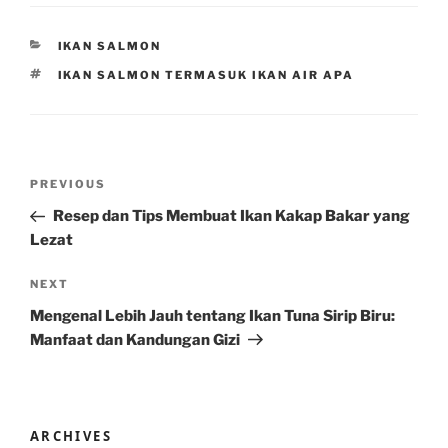
CATEGORIES
IKAN SALMON
TAGS
IKAN SALMON TERMASUK IKAN AIR APA
Post
Previous
PREVIOUS
navigation
Post
Resep dan Tips Membuat Ikan Kakap Bakar yang
Lezat
Next
NEXT
Post
Mengenal Lebih Jauh tentang Ikan Tuna Sirip Biru:
Manfaat dan Kandungan Gizi
ARCHIVES