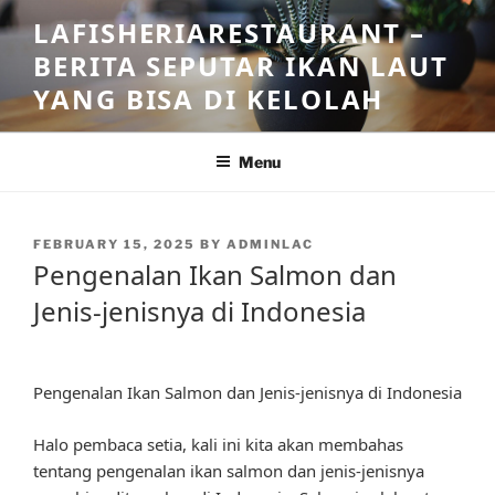
Skip
LAFISHERIARESTAURANT –
to
BERITA SEPUTAR IKAN LAUT
content
YANG BISA DI KELOLAH
Menu
POSTED
FEBRUARY 15, 2025
BY
ADMINLAC
ON
Pengenalan Ikan Salmon dan
Jenis-jenisnya di Indonesia
Pengenalan Ikan Salmon dan Jenis-jenisnya di Indonesia
Halo pembaca setia, kali ini kita akan membahas
tentang pengenalan ikan salmon dan jenis-jenisnya