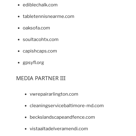
ediblechalk.com
tabletennisnearme.com
oaksofa.com
soultacohtx.com
capishcaps.com
gpsyfl.org
MEDIA PARTNER III
vwrepairarlington.com
cleaningservicebaltimore-md.com
beckslandscapeandfence.com
vistaaltadelveramendi.com