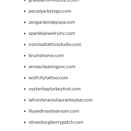
graduacionviu2023.com
pecanjackstogo.com
zengardendayspa.com
sparklejewelryinc.com
ironcladtattoostudio.com
bruinshome.com
annascleaningsvc.com
wolfcitytattoo.com
oysterbayturkeytrot.com
lafronterarestauranteybar.com
lilyandrosetearoom.com
olivesburgberrypatch.com