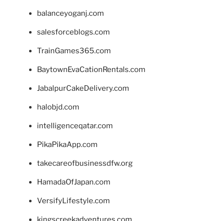
balanceyoganj.com
salesforceblogs.com
TrainGames365.com
BaytownEvaCationRentals.com
JabalpurCakeDelivery.com
halobjd.com
intelligenceqatar.com
PikaPikaApp.com
takecareofbusinessdfw.org
HamadaOfJapan.com
VersifyLifestyle.com
kingscreekadventures.com