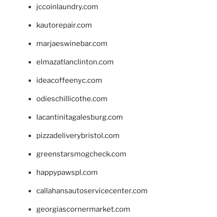
jccoinlaundry.com
kautorepair.com
marjaeswinebar.com
elmazatlanclinton.com
ideacoffeenyc.com
odieschillicothe.com
lacantinitagalesburg.com
pizzadeliverybristol.com
greenstarsmogcheck.com
happypawspl.com
callahansautoservicecenter.com
georgiascornermarket.com