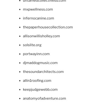
untamedcollectivesd.com
mxpwellness.com
infernocanine.com
thepaperhousecollection.com
allisonwillisholley.com
solslite.org
portwayinn.com
djmaddogmusic.com
thesoundarchitects.com
allin1roofing.com
keepjudgewebb.com
anatomyofadventure.com