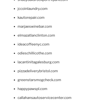
jccoinlaundry.com
kautorepair.com
marjaeswinebar.com
elmazatlanclinton.com
ideacoffeenyc.com
odieschillicothe.com
lacantinitagalesburg.com
pizzadeliverybristol.com
greenstarsmogcheck.com
happypawspl.com
callahansautoservicecenter.com