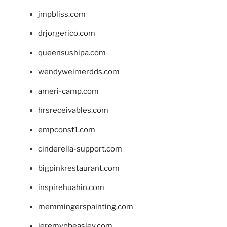
jmpbliss.com
drjorgerico.com
queensushipa.com
wendyweimerdds.com
ameri-camp.com
hrsreceivables.com
empconst1.com
cinderella-support.com
bigpinkrestaurant.com
inspirehuahin.com
memmingerspainting.com
jeremypbeasley.com