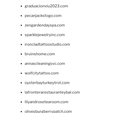
graduacionviu2023.com
pecanjackstogo.com
zengardendayspa.com
sparklejewelryinc.com
ironcladtattoostudio.com
bruinshome.com
annascleaningsvc.com
wolfcitytattoo.com
oysterbayturkeytrot.com
lafronterarestauranteybar.com
lilyandrosetearoom.com
olivesburgberrypatch.com