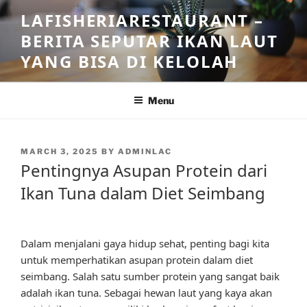
Skip
LAFISHERIARESTAURANT –
to
BERITA SEPUTAR IKAN LAUT
content
YANG BISA DI KELOLAH
Menu
POSTED
MARCH 3, 2025
BY
ADMINLAC
ON
Pentingnya Asupan Protein dari
Ikan Tuna dalam Diet Seimbang
Dalam menjalani gaya hidup sehat, penting bagi kita
untuk memperhatikan asupan protein dalam diet
seimbang. Salah satu sumber protein yang sangat baik
adalah ikan tuna. Sebagai hewan laut yang kaya akan