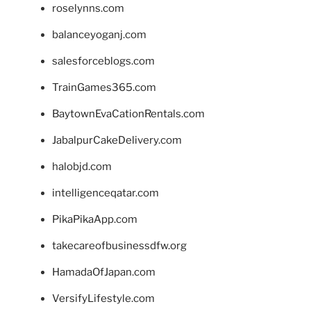
roselynns.com
balanceyoganj.com
salesforceblogs.com
TrainGames365.com
BaytownEvaCationRentals.com
JabalpurCakeDelivery.com
halobjd.com
intelligenceqatar.com
PikaPikaApp.com
takecareofbusinessdfw.org
HamadaOfJapan.com
VersifyLifestyle.com