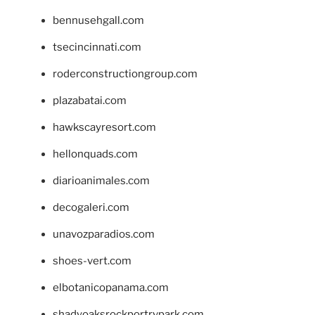
bennusehgall.com
tsecincinnati.com
roderconstructiongroup.com
plazabatai.com
hawkscayresort.com
hellonquads.com
diarioanimales.com
decogaleri.com
unavozparadios.com
shoes-vert.com
elbotanicopanama.com
shadyoaksrockportrvpark.com