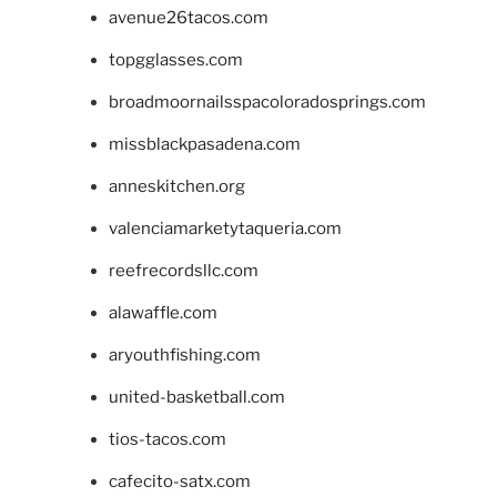
avenue26tacos.com
topgglasses.com
broadmoornailsspacoloradosprings.com
missblackpasadena.com
anneskitchen.org
valenciamarketytaqueria.com
reefrecordsllc.com
alawaffle.com
aryouthfishing.com
united-basketball.com
tios-tacos.com
cafecito-satx.com