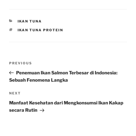
CATEGORIES
IKAN TUNA
TAGS
IKAN TUNA PROTEIN
Post
Previous
PREVIOUS
navigation
Post
Penemuan Ikan Salmon Terbesar di Indonesia:
Sebuah Fenomena Langka
Next
NEXT
Post
Manfaat Kesehatan dari Mengkonsumsi Ikan Kakap
secara Rutin