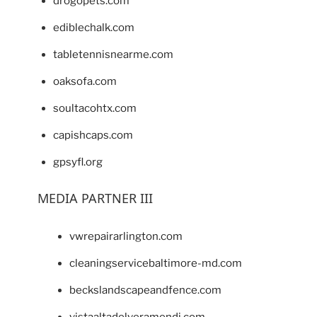
drogopets.com
ediblechalk.com
tabletennisnearme.com
oaksofa.com
soultacohtx.com
capishcaps.com
gpsyfl.org
MEDIA PARTNER III
vwrepairarlington.com
cleaningservicebaltimore-md.com
beckslandscapeandfence.com
vistaaltadelveramendi.com