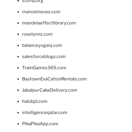
stsmp.org
manoelneves.com
mandelaeffectlibrary.com
roselynns.com
balanceyoganj.com
salesforceblogs.com
TrainGames365.com
BaytownEvaCationRentals.com
JabalpurCakeDelivery.com
halobjd.com
intelligenceqatar.com
PikaPikaApp.com