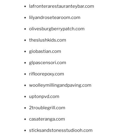
lafronterarestauranteybar.com
lilyandrosetearoom.com
olivesburgberrypatch.com
theslushkids.com
giobastian.com
glpascensori.com
rifloorepoxy.com
woolleymillingandpaving.com
uptonpvd.com
2troublegrill.com
casateranga.com
sticksandstonesstudiooh.com