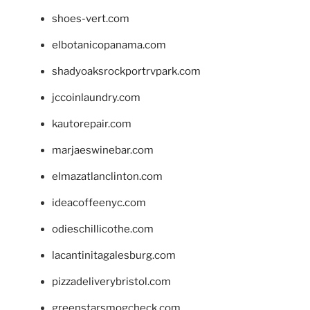
shoes-vert.com
elbotanicopanama.com
shadyoaksrockportrvpark.com
jccoinlaundry.com
kautorepair.com
marjaeswinebar.com
elmazatlanclinton.com
ideacoffeenyc.com
odieschillicothe.com
lacantinitagalesburg.com
pizzadeliverybristol.com
greenstarsmogcheck.com