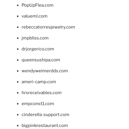
PopUpFlea.com
valueml.com
rebeccatorresjewelry.com
jmpbliss.com
drjorgerico.com
queensushipa.com
wendyweimerdds.com
ameri-camp.com
hrsreceivables.com
empconst1.com
cinderella-support.com
bigpinkrestaurant.com