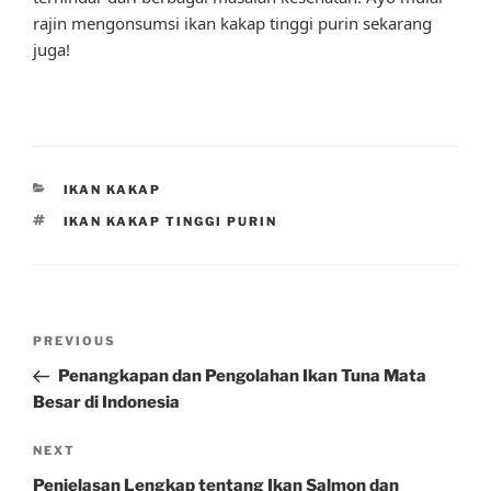
rajin mengonsumsi ikan kakap tinggi purin sekarang
juga!
CATEGORIES
IKAN KAKAP
TAGS
IKAN KAKAP TINGGI PURIN
Post
Previous
PREVIOUS
navigation
Post
Penangkapan dan Pengolahan Ikan Tuna Mata
Besar di Indonesia
Next
NEXT
Post
Penjelasan Lengkap tentang Ikan Salmon dan