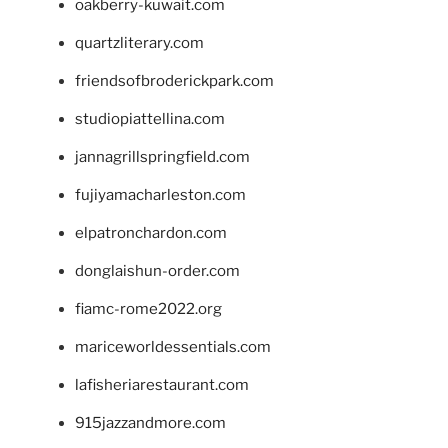
oakberry-kuwait.com
quartzliterary.com
friendsofbroderickpark.com
studiopiattellina.com
jannagrillspringfield.com
fujiyamacharleston.com
elpatronchardon.com
donglaishun-order.com
fiamc-rome2022.org
mariceworldessentials.com
lafisheriarestaurant.com
915jazzandmore.com