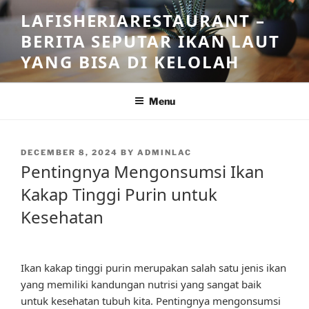
Skip
LAFISHERIARESTAURANT –
to
BERITA SEPUTAR IKAN LAUT
content
YANG BISA DI KELOLAH
Menu
POSTED
DECEMBER 8, 2024
BY
ADMINLAC
ON
Pentingnya Mengonsumsi Ikan
Kakap Tinggi Purin untuk
Kesehatan
Ikan kakap tinggi purin merupakan salah satu jenis ikan
yang memiliki kandungan nutrisi yang sangat baik
untuk kesehatan tubuh kita. Pentingnya mengonsumsi