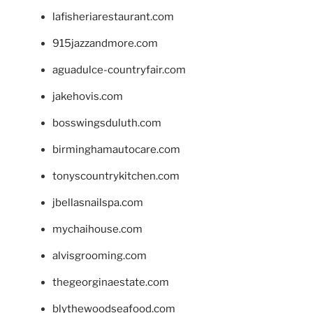
lafisheriarestaurant.com
915jazzandmore.com
aguadulce-countryfair.com
jakehovis.com
bosswingsduluth.com
birminghamautocare.com
tonyscountrykitchen.com
jbellasnailspa.com
mychaihouse.com
alvisgrooming.com
thegeorginaestate.com
blythewoodseafood.com