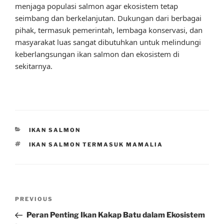
menjaga populasi salmon agar ekosistem tetap
seimbang dan berkelanjutan. Dukungan dari berbagai
pihak, termasuk pemerintah, lembaga konservasi, dan
masyarakat luas sangat dibutuhkan untuk melindungi
keberlangsungan ikan salmon dan ekosistem di
sekitarnya.
CATEGORIES
IKAN SALMON
TAGS
IKAN SALMON TERMASUK MAMALIA
Post
Previous
PREVIOUS
navigation
Post
Peran Penting Ikan Kakap Batu dalam Ekosistem