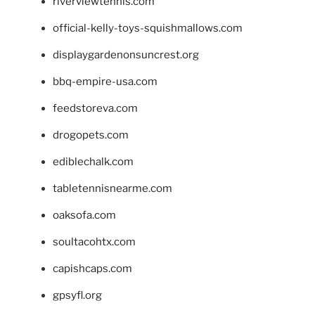
riverviewtennis.com
official-kelly-toys-squishmallows.com
displaygardenonsuncrest.org
bbq-empire-usa.com
feedstoreva.com
drogopets.com
ediblechalk.com
tabletennisnearme.com
oaksofa.com
soultacohtx.com
capishcaps.com
gpsyfl.org