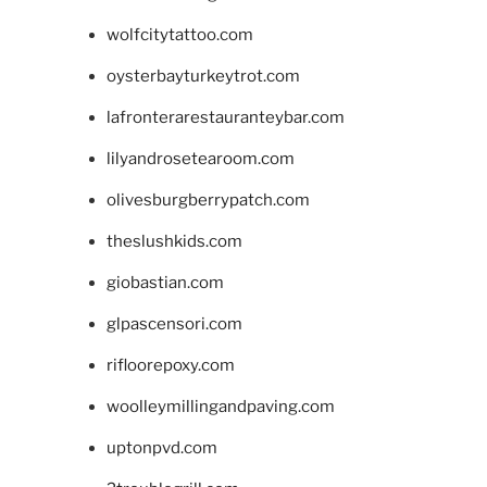
wolfcitytattoo.com
oysterbayturkeytrot.com
lafronterarestauranteybar.com
lilyandrosetearoom.com
olivesburgberrypatch.com
theslushkids.com
giobastian.com
glpascensori.com
rifloorepoxy.com
woolleymillingandpaving.com
uptonpvd.com