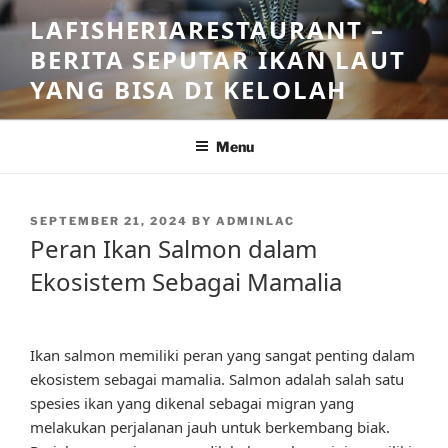
Skip
LAFISHERIARESTAURANT –
to
BERITA SEPUTAR IKAN LAUT
content
YANG BISA DI KELOLAH
Menu
POSTED
SEPTEMBER 21, 2024
BY
ADMINLAC
ON
Peran Ikan Salmon dalam
Ekosistem Sebagai Mamalia
Ikan salmon memiliki peran yang sangat penting dalam
ekosistem sebagai mamalia. Salmon adalah salah satu
spesies ikan yang dikenal sebagai migran yang
melakukan perjalanan jauh untuk berkembang biak.