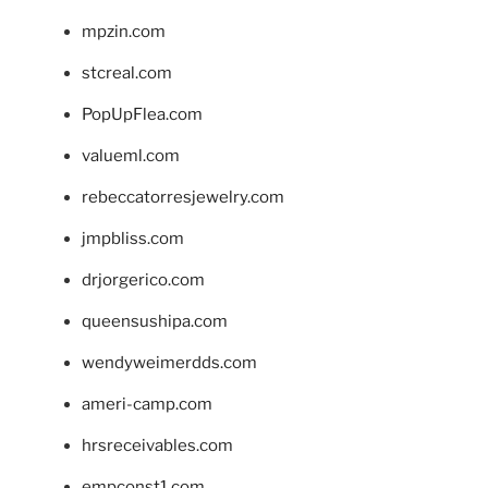
mpzin.com
stcreal.com
PopUpFlea.com
valueml.com
rebeccatorresjewelry.com
jmpbliss.com
drjorgerico.com
queensushipa.com
wendyweimerdds.com
ameri-camp.com
hrsreceivables.com
empconst1.com