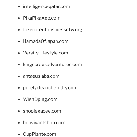
intelligenceqatar.com
PikaPikaApp.com
takecareofbusinessdfw.org
HamadaOfJapan.com
VersifyLifestyle.com
kingscreekadventures.com
antaeuslabs.com
purelycleanchemdry.com
WishOping.com
shoplegacee.com
bonvivantshop.com
CupPlante.com