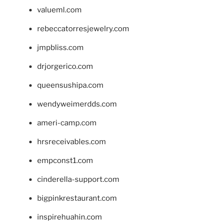
valueml.com
rebeccatorresjewelry.com
jmpbliss.com
drjorgerico.com
queensushipa.com
wendyweimerdds.com
ameri-camp.com
hrsreceivables.com
empconst1.com
cinderella-support.com
bigpinkrestaurant.com
inspirehuahin.com