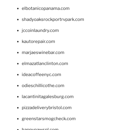
elbotanicopanama.com
shadyoaksrockportrvpark.com
jccoinlaundry.com
kautorepair.com
marjaeswinebar.com
elmazatlanclinton.com
ideacoffeenyc.com
odieschillicothe.com
lacantinitagalesburg.com
pizzadeliverybristol.com
greenstarsmogcheck.com
happypawspl.com