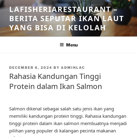
Skip
LAFISHERIARESTAURANT –
to
BERITA SEPUTAR IKAN LAUT
content
YANG BISA DI KELOLAH
Menu
POSTED
DECEMBER 6, 2024
BY
ADMINLAC
ON
Rahasia Kandungan Tinggi
Protein dalam Ikan Salmon
Salmon dikenal sebagai salah satu jenis ikan yang
memiliki kandungan protein tinggi. Rahasia kandungan
tinggi protein dalam ikan salmon membuatnya menjadi
pilihan yang populer di kalangan pecinta makanan