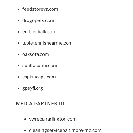
feedstoreva.com
drogopets.com
ediblechalk.com
tabletennisnearme.com
oaksofa.com
soultacohtx.com
capishcaps.com
gpsyfl.org
MEDIA PARTNER III
vwrepairarlington.com
cleaningservicebaltimore-md.com