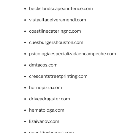
beckslandscapeandfence.com
vistaaltadelveramendi.com
coastlinecateringnc.com
cuesburgershouston.com
psicologiaespecializadaencampeche.com
dmtacos.com
crescentstreetprinting.com
hornopizza.com
driveadragster.com
hematologa.com
lizaivanov.com
guesttinyhomes.com