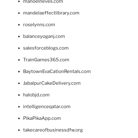
manoelneves.com
mandelaeffectlibrary.com
roselynns.com
balanceyoganj.com
salesforceblogs.com
TrainGames365.com
BaytownEvaCationRentals.com
JabalpurCakeDelivery.com
halobjd.com
intelligenceqatar.com
PikaPikaApp.com
takecareofbusinessdfw.org