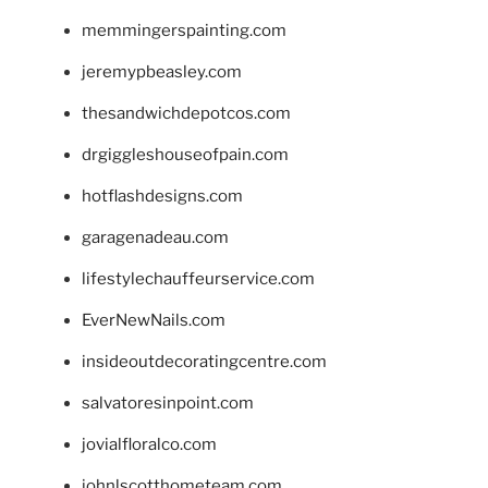
memmingerspainting.com
jeremypbeasley.com
thesandwichdepotcos.com
drgiggleshouseofpain.com
hotflashdesigns.com
garagenadeau.com
lifestylechauffeurservice.com
EverNewNails.com
insideoutdecoratingcentre.com
salvatoresinpoint.com
jovialfloralco.com
johnlscotthometeam.com