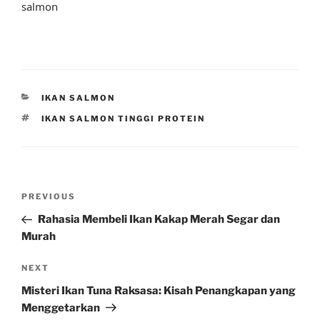
salmon
CATEGORIES
IKAN SALMON
TAGS
IKAN SALMON TINGGI PROTEIN
Post
Previous
PREVIOUS
navigation
Post
Rahasia Membeli Ikan Kakap Merah Segar dan
Murah
Next
NEXT
Post
Misteri Ikan Tuna Raksasa: Kisah Penangkapan yang
Menggetarkan