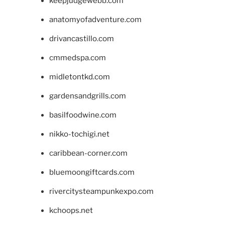
keepjudgewebb.com
anatomyofadventure.com
drivancastillo.com
cmmedspa.com
midletontkd.com
gardensandgrills.com
basilfoodwine.com
nikko-tochigi.net
caribbean-corner.com
bluemoongiftcards.com
rivercitysteampunkexpo.com
kchoops.net