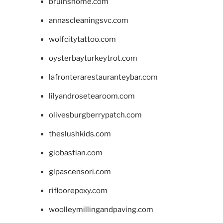
bruinshome.com
annascleaningsvc.com
wolfcitytattoo.com
oysterbayturkeytrot.com
lafronterarestauranteybar.com
lilyandrosetearoom.com
olivesburgberrypatch.com
theslushkids.com
giobastian.com
glpascensori.com
rifloorepoxy.com
woolleymillingandpaving.com