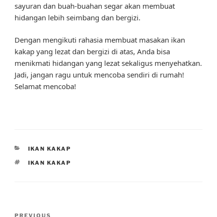
sayuran dan buah-buahan segar akan membuat
hidangan lebih seimbang dan bergizi.
Dengan mengikuti rahasia membuat masakan ikan
kakap yang lezat dan bergizi di atas, Anda bisa
menikmati hidangan yang lezat sekaligus menyehatkan.
Jadi, jangan ragu untuk mencoba sendiri di rumah!
Selamat mencoba!
CATEGORIES
IKAN KAKAP
TAGS
IKAN KAKAP
Post
Previous
PREVIOUS