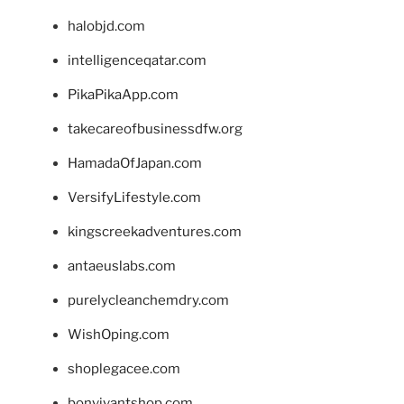
halobjd.com
intelligenceqatar.com
PikaPikaApp.com
takecareofbusinessdfw.org
HamadaOfJapan.com
VersifyLifestyle.com
kingscreekadventures.com
antaeuslabs.com
purelycleanchemdry.com
WishOping.com
shoplegacee.com
bonvivantshop.com