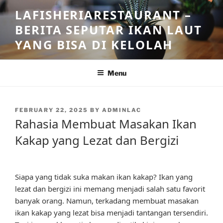
Skip
LAFISHERIARESTAURANT –
to
BERITA SEPUTAR IKAN LAUT
content
YANG BISA DI KELOLAH
Menu
POSTED
FEBRUARY 22, 2025
BY
ADMINLAC
ON
Rahasia Membuat Masakan Ikan
Kakap yang Lezat dan Bergizi
Siapa yang tidak suka makan ikan kakap? Ikan yang
lezat dan bergizi ini memang menjadi salah satu favorit
banyak orang. Namun, terkadang membuat masakan
ikan kakap yang lezat bisa menjadi tantangan tersendiri.