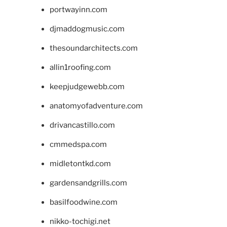
portwayinn.com
djmaddogmusic.com
thesoundarchitects.com
allin1roofing.com
keepjudgewebb.com
anatomyofadventure.com
drivancastillo.com
cmmedspa.com
midletontkd.com
gardensandgrills.com
basilfoodwine.com
nikko-tochigi.net