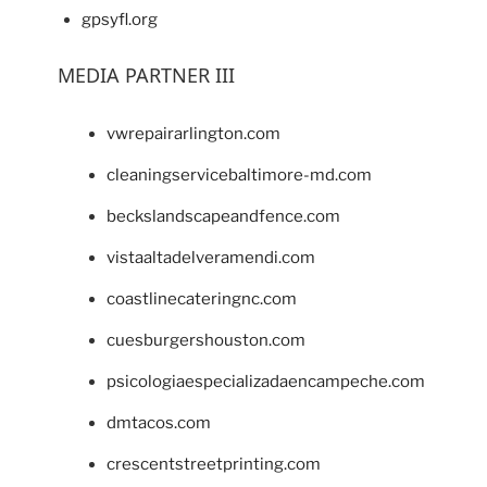
gpsyfl.org
MEDIA PARTNER III
vwrepairarlington.com
cleaningservicebaltimore-md.com
beckslandscapeandfence.com
vistaaltadelveramendi.com
coastlinecateringnc.com
cuesburgershouston.com
psicologiaespecializadaencampeche.com
dmtacos.com
crescentstreetprinting.com