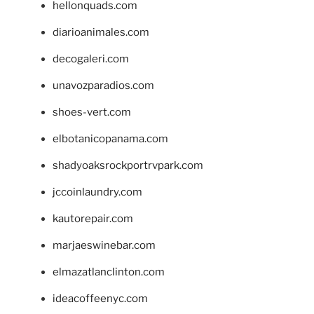
hellonquads.com
diarioanimales.com
decogaleri.com
unavozparadios.com
shoes-vert.com
elbotanicopanama.com
shadyoaksrockportrvpark.com
jccoinlaundry.com
kautorepair.com
marjaeswinebar.com
elmazatlanclinton.com
ideacoffeenyc.com