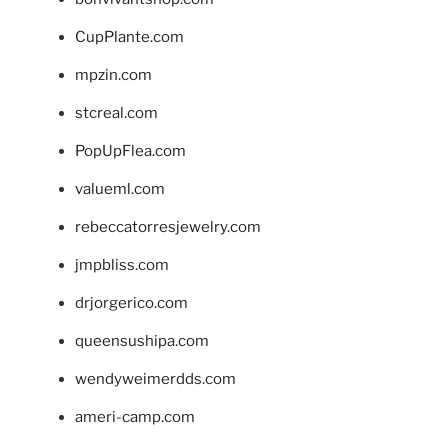
CupPlante.com
mpzin.com
stcreal.com
PopUpFlea.com
valueml.com
rebeccatorresjewelry.com
jmpbliss.com
drjorgerico.com
queensushipa.com
wendyweimerdds.com
ameri-camp.com