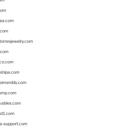
com
ea.com
.com
torresjewelry.com
s.com
ico.com
shipa.com
eimerdds.com
camp.com
ivables.com
st1.com
la-support.com