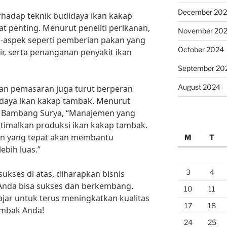
December 20
rhadap teknik budidaya ikan kakap
t penting. Menurut peneliti perikanan,
November 20
k-aspek seperti pemberian pakan yang
October 2024
air, serta penanganan penyakit ikan
September 20
August 2024
dan pemasaran juga turut berperan
idaya ikan kakap tambak. Menurut
, Bambang Surya, “Manajemen yang
imalkan produksi ikan kakap tambak.
an yang tepat akan membantu
M
T
bih luas.”
3
4
kses di atas, diharapkan bisnis
Anda bisa sukses dan berkembang.
10
11
ajar untuk terus meningkatkan kualitas
17
18
ambak Anda!
24
25