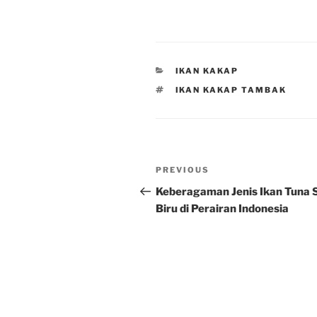
CATEGORIES
IKAN KAKAP
TAGS
IKAN KAKAP TAMBAK
Post
Previous
PREVIOUS
navigation
Post
Keberagaman Jenis Ikan Tuna S
Biru di Perairan Indonesia