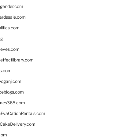
gender.com
ardssale.com
litics.com
rg
neves.com
ffectlibrary.com
ns.com
yoganj.com
rceblogs.com
ames365.com
EvaCationRentals.com
rCakeDelivery.com
.com