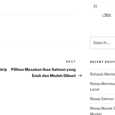
31
« Mar
Search
for:
NEXT
Next
RECENT POST
Post
irip
Pilihan Masakan Ikan Salmon yang
Rahasia Membu
Enak dan Mudah Dibuat
Resep Membuat
Lezat
Resep Salmon T
Resep Masak S
Mudah