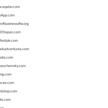
enceqatar.com
aApp.com
eofbusinessdfw.org
OfJapan.com
ifestyle.com
eekadventures.com
labs.com
leanchemdry.com
ing.com
acee.com
ntshop.com
te.com
om