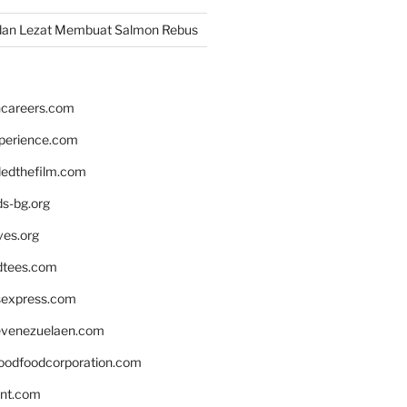
dan Lezat Membuat Salmon Rebus
hcareers.com
xperience.com
edthefilm.com
ds-bg.org
ves.org
tees.com
rsexpress.com
venezuelaen.com
oodfoodcorporation.com
nnt.com