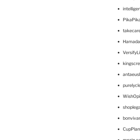
intellig
PikaPik
takecar
Hamada
VersifyL
kingscr
antaeus
purelyc
WishOp
shopleg
bonviva
CupPlan
mpzin.c