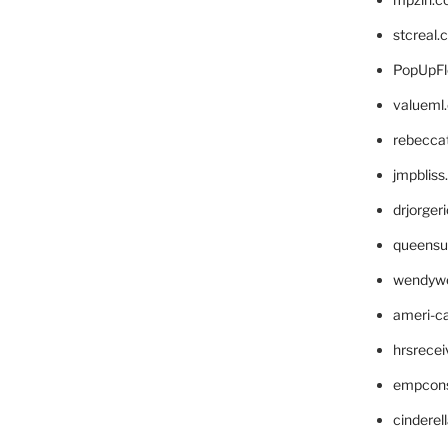
stcreal.
PopUpFl
valueml
rebecca
jmpblis
drjorger
queensu
wendyw
ameri-
hrsrece
empcon
cinderel