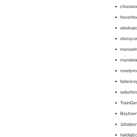
choosea
hoverbo
alaskapo
stsmp.o
manoel
mandelae
roselyn
balance
salesfo
TrainG
Baytown
Jabalpu
halobjd