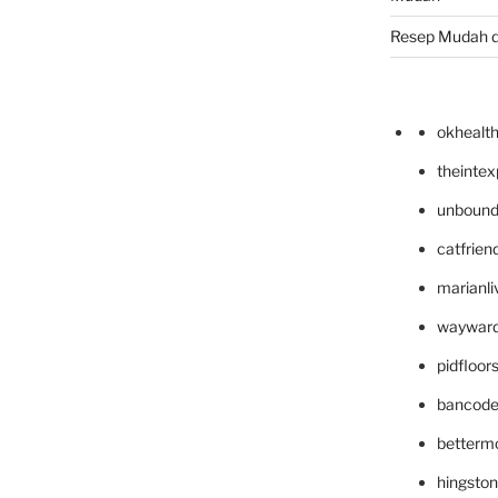
Resep Mudah 
okhealt
theinte
unbound
catfrien
marianli
wayward
pidfloo
bancode
betterm
hingsto