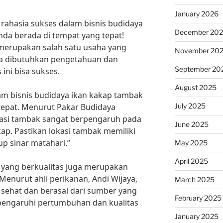
January 2026
rahasia sukses dalam bisnis budidaya
December 20
Anda berada di tempat yang tepat!
merupakan salah satu usaha yang
November 20
ja dibutuhkan pengetahuan dan
September 20
 ini bisa sukses.
August 2025
lam bisnis budidaya ikan kakap tambak
July 2025
 tepat. Menurut Pakar Budidaya
kasi tambak sangat berpengaruh pada
June 2025
ap. Pastikan lokasi tambak memiliki
up sinar matahari.”
May 2025
April 2025
an yang berkualitas juga merupakan
 Menurut ahli perikanan, Andi Wijaya,
March 2025
ng sehat dan berasal dari sumber yang
February 2025
mpengaruhi pertumbuhan dan kualitas
January 2025