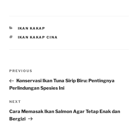
CATEGORIES
IKAN KAKAP
TAGS
IKAN KAKAP CINA
Post
Previous
PREVIOUS
navigation
Post
Konservasi Ikan Tuna Sirip Biru: Pentingnya
Perlindungan Spesies Ini
Next
NEXT
Post
Cara Memasak Ikan Salmon Agar Tetap Enak dan
Bergizi