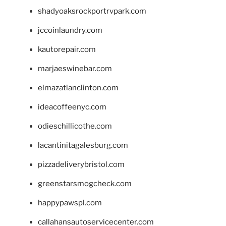
shadyoaksrockportrvpark.com
jccoinlaundry.com
kautorepair.com
marjaeswinebar.com
elmazatlanclinton.com
ideacoffeenyc.com
odieschillicothe.com
lacantinitagalesburg.com
pizzadeliverybristol.com
greenstarsmogcheck.com
happypawspl.com
callahansautoservicecenter.com