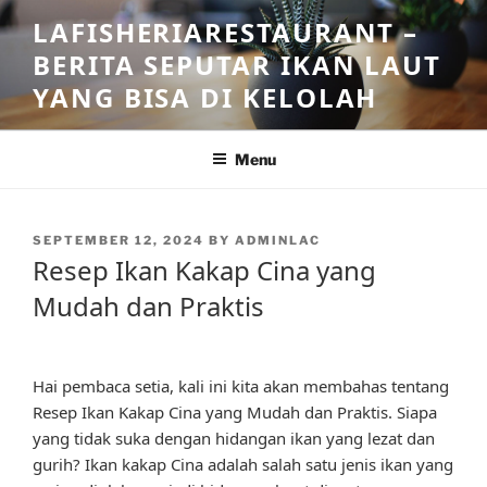
Skip
LAFISHERIARESTAURANT –
to
BERITA SEPUTAR IKAN LAUT
content
YANG BISA DI KELOLAH
Menu
POSTED
SEPTEMBER 12, 2024
BY
ADMINLAC
ON
Resep Ikan Kakap Cina yang
Mudah dan Praktis
Hai pembaca setia, kali ini kita akan membahas tentang
Resep Ikan Kakap Cina yang Mudah dan Praktis. Siapa
yang tidak suka dengan hidangan ikan yang lezat dan
gurih? Ikan kakap Cina adalah salah satu jenis ikan yang