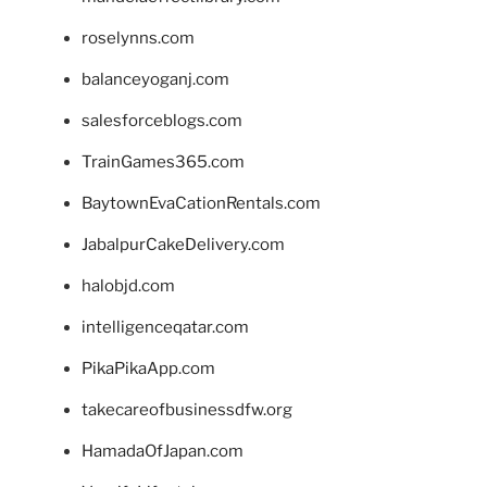
roselynns.com
balanceyoganj.com
salesforceblogs.com
TrainGames365.com
BaytownEvaCationRentals.com
JabalpurCakeDelivery.com
halobjd.com
intelligenceqatar.com
PikaPikaApp.com
takecareofbusinessdfw.org
HamadaOfJapan.com