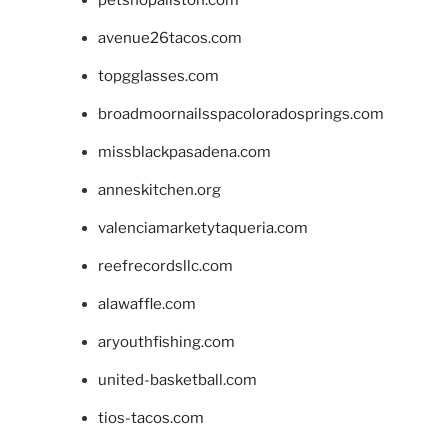
petshopallston.com
avenue26tacos.com
topgglasses.com
broadmoornailsspacoloradosprings.com
missblackpasadena.com
anneskitchen.org
valenciamarketytaqueria.com
reefrecordsllc.com
alawaffle.com
aryouthfishing.com
united-basketball.com
tios-tacos.com