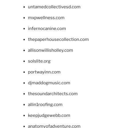
untamedcollectivesd.com
mxpwellness.com
infernocanine.com
thepaperhousecollection.com
allisonwillisholley.com
solslite.org
portwayinn.com
djmaddogmusic.com
thesoundarchitects.com
allin1roofing.com
keepjudgewebb.com
anatomyofadventure.com