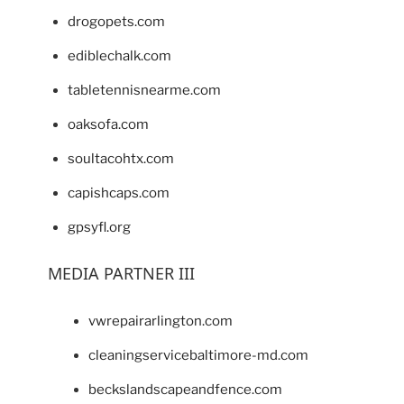
drogopets.com
ediblechalk.com
tabletennisnearme.com
oaksofa.com
soultacohtx.com
capishcaps.com
gpsyfl.org
MEDIA PARTNER III
vwrepairarlington.com
cleaningservicebaltimore-md.com
beckslandscapeandfence.com