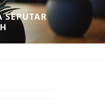
A SEPUTAR
AH