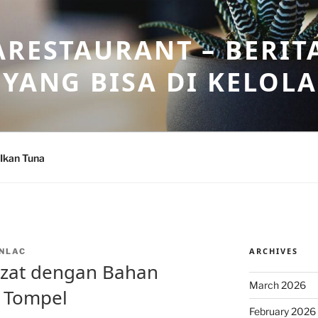
ARESTAURANT – BERIT
 YANG BISA DI KELOL
Ikan Tuna
ARCHIVES
NLAC
zat dengan Bahan
March 2026
 Tompel
February 2026