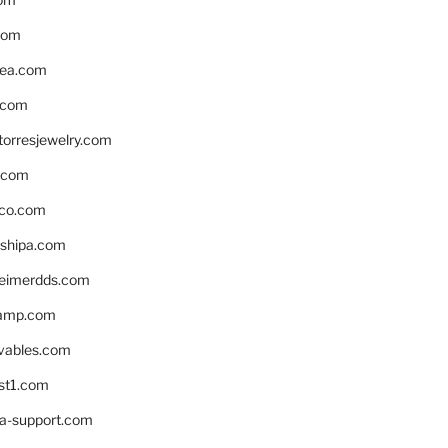
com
ea.com
.com
torresjewelry.com
s.com
ico.com
shipa.com
eimerdds.com
camp.com
ivables.com
st1.com
la-support.com