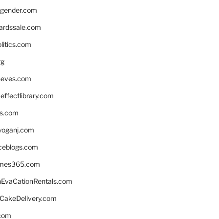
gender.com
ardssale.com
litics.com
rg
neves.com
ffectlibrary.com
ns.com
yoganj.com
rceblogs.com
ames365.com
EvaCationRentals.com
rCakeDelivery.com
.com