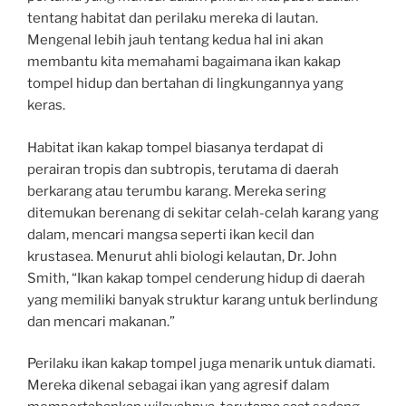
tentang habitat dan perilaku mereka di lautan.
Mengenal lebih jauh tentang kedua hal ini akan
membantu kita memahami bagaimana ikan kakap
tompel hidup dan bertahan di lingkungannya yang
keras.
Habitat ikan kakap tompel biasanya terdapat di
perairan tropis dan subtropis, terutama di daerah
berkarang atau terumbu karang. Mereka sering
ditemukan berenang di sekitar celah-celah karang yang
dalam, mencari mangsa seperti ikan kecil dan
krustasea. Menurut ahli biologi kelautan, Dr. John
Smith, “Ikan kakap tompel cenderung hidup di daerah
yang memiliki banyak struktur karang untuk berlindung
dan mencari makanan.”
Perilaku ikan kakap tompel juga menarik untuk diamati.
Mereka dikenal sebagai ikan yang agresif dalam