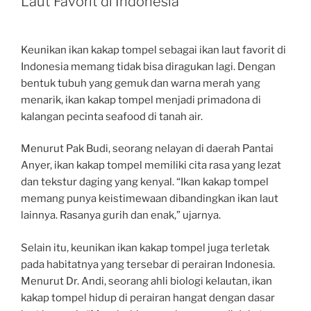
Laut Favorit di Indonesia
Keunikan ikan kakap tompel sebagai ikan laut favorit di
Indonesia memang tidak bisa diragukan lagi. Dengan
bentuk tubuh yang gemuk dan warna merah yang
menarik, ikan kakap tompel menjadi primadona di
kalangan pecinta seafood di tanah air.
Menurut Pak Budi, seorang nelayan di daerah Pantai
Anyer, ikan kakap tompel memiliki cita rasa yang lezat
dan tekstur daging yang kenyal. “Ikan kakap tompel
memang punya keistimewaan dibandingkan ikan laut
lainnya. Rasanya gurih dan enak,” ujarnya.
Selain itu, keunikan ikan kakap tompel juga terletak
pada habitatnya yang tersebar di perairan Indonesia.
Menurut Dr. Andi, seorang ahli biologi kelautan, ikan
kakap tompel hidup di perairan hangat dengan dasar