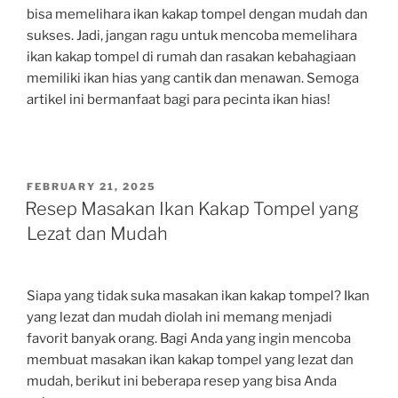
bisa memelihara ikan kakap tompel dengan mudah dan
sukses. Jadi, jangan ragu untuk mencoba memelihara
ikan kakap tompel di rumah dan rasakan kebahagiaan
memiliki ikan hias yang cantik dan menawan. Semoga
artikel ini bermanfaat bagi para pecinta ikan hias!
POSTED
FEBRUARY 21, 2025
ON
Resep Masakan Ikan Kakap Tompel yang
Lezat dan Mudah
Siapa yang tidak suka masakan ikan kakap tompel? Ikan
yang lezat dan mudah diolah ini memang menjadi
favorit banyak orang. Bagi Anda yang ingin mencoba
membuat masakan ikan kakap tompel yang lezat dan
mudah, berikut ini beberapa resep yang bisa Anda