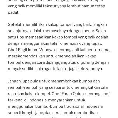
yang baik memiliki tekstur yang lembut namun tetap
padat.
Setelah memilih ikan kakap tompel yang baik, langkah
selanjutnya adalah memasaknya dengan benar. Salah
satu tips memasak ikan kakap tompel yang baik adalah
dengan menggunakan teknik memasak yang tepat.
Chef Ragil Imam Wibowo, seorang ahli kuliner ternama,
merekomendasikan untuk mengolah ikan kakap
tompel dengan cara dipanggang atau digoreng dengan
minyak sedikit saja agar tetap terjaga kelezatannya.
Jangan lupa pula untuk menambahkan bumbu dan
rempah-rempah yang sesuai untuk meningkatkan cita
rasa ikan kakap tompel. Chef Farah Quinn, seorang chef
terkenal di Indonesia, menyarankan untuk
menggunakan bumbu-bumbu tradisional Indonesia
seperti kunyit, jahe, dan serai untuk memberikan