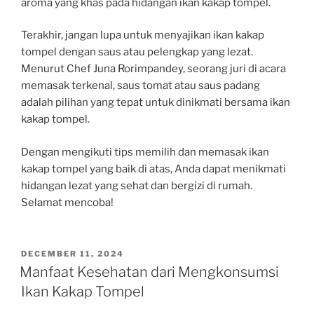
aroma yang khas pada hidangan ikan kakap tompel.
Terakhir, jangan lupa untuk menyajikan ikan kakap
tompel dengan saus atau pelengkap yang lezat.
Menurut Chef Juna Rorimpandey, seorang juri di acara
memasak terkenal, saus tomat atau saus padang
adalah pilihan yang tepat untuk dinikmati bersama ikan
kakap tompel.
Dengan mengikuti tips memilih dan memasak ikan
kakap tompel yang baik di atas, Anda dapat menikmati
hidangan lezat yang sehat dan bergizi di rumah.
Selamat mencoba!
POSTED
DECEMBER 11, 2024
ON
Manfaat Kesehatan dari Mengkonsumsi
Ikan Kakap Tompel