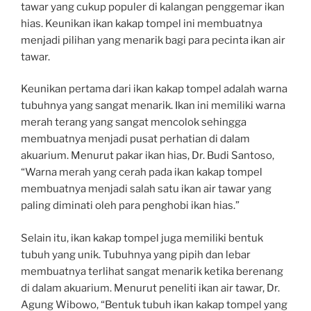
tawar yang cukup populer di kalangan penggemar ikan
hias. Keunikan ikan kakap tompel ini membuatnya
menjadi pilihan yang menarik bagi para pecinta ikan air
tawar.
Keunikan pertama dari ikan kakap tompel adalah warna
tubuhnya yang sangat menarik. Ikan ini memiliki warna
merah terang yang sangat mencolok sehingga
membuatnya menjadi pusat perhatian di dalam
akuarium. Menurut pakar ikan hias, Dr. Budi Santoso,
“Warna merah yang cerah pada ikan kakap tompel
membuatnya menjadi salah satu ikan air tawar yang
paling diminati oleh para penghobi ikan hias.”
Selain itu, ikan kakap tompel juga memiliki bentuk
tubuh yang unik. Tubuhnya yang pipih dan lebar
membuatnya terlihat sangat menarik ketika berenang
di dalam akuarium. Menurut peneliti ikan air tawar, Dr.
Agung Wibowo, “Bentuk tubuh ikan kakap tompel yang