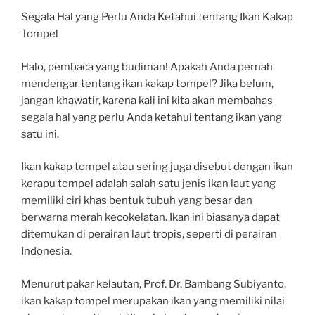
Segala Hal yang Perlu Anda Ketahui tentang Ikan Kakap
Tompel
Halo, pembaca yang budiman! Apakah Anda pernah
mendengar tentang ikan kakap tompel? Jika belum,
jangan khawatir, karena kali ini kita akan membahas
segala hal yang perlu Anda ketahui tentang ikan yang
satu ini.
Ikan kakap tompel atau sering juga disebut dengan ikan
kerapu tompel adalah salah satu jenis ikan laut yang
memiliki ciri khas bentuk tubuh yang besar dan
berwarna merah kecokelatan. Ikan ini biasanya dapat
ditemukan di perairan laut tropis, seperti di perairan
Indonesia.
Menurut pakar kelautan, Prof. Dr. Bambang Subiyanto,
ikan kakap tompel merupakan ikan yang memiliki nilai