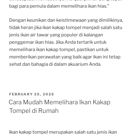
bagi para pemula dalam memelihara ikan hias.”
Dengan keunikan dan keistimewaan yang dimilikinya,
tidak heran jika ikan kakap tompel menjadi salah satu
jenis ikan air tawar yang populer di kalangan
penggemar ikan hias. Jika Anda tertarik untuk
memelihara ikan kakap tompel, pastikan untuk
memberikan perawatan yang baik agar ikan ini tetap
sehat dan bahagia di dalam akuarium Anda.
POSTED
FEBRUARY 25, 2025
ON
Cara Mudah Memelihara Ikan Kakap
Tompel di Rumah
Ikan kakap tompel merupakan salah satu jenis ikan