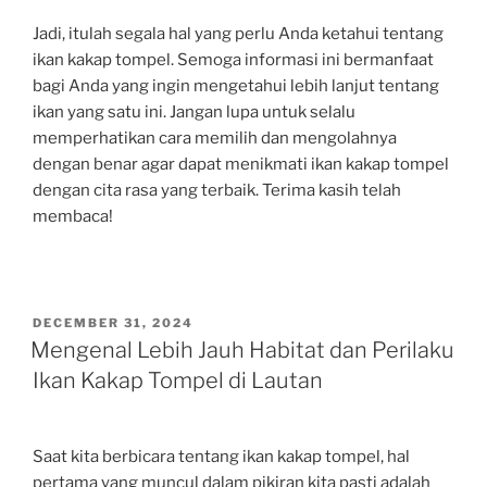
Jadi, itulah segala hal yang perlu Anda ketahui tentang
ikan kakap tompel. Semoga informasi ini bermanfaat
bagi Anda yang ingin mengetahui lebih lanjut tentang
ikan yang satu ini. Jangan lupa untuk selalu
memperhatikan cara memilih dan mengolahnya
dengan benar agar dapat menikmati ikan kakap tompel
dengan cita rasa yang terbaik. Terima kasih telah
membaca!
POSTED
DECEMBER 31, 2024
ON
Mengenal Lebih Jauh Habitat dan Perilaku
Ikan Kakap Tompel di Lautan
Saat kita berbicara tentang ikan kakap tompel, hal
pertama yang muncul dalam pikiran kita pasti adalah