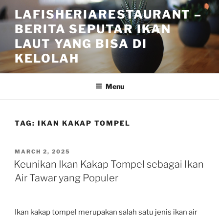
Skip
LAFISHERIARESTAURANT –
to
BERITA SEPUTAR IKAN
content
LAUT YANG BISA DI
KELOLAH
Menu
TAG:
IKAN KAKAP TOMPEL
POSTED
MARCH 2, 2025
ON
Keunikan Ikan Kakap Tompel sebagai Ikan
Air Tawar yang Populer
Ikan kakap tompel merupakan salah satu jenis ikan air