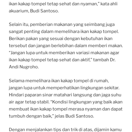
ikan kakap tompel tetap sehat dan nyaman,” kata ahli
akuarium, Budi Santoso.
Selain itu, pemberian makanan yang seimbang juga
sangat penting dalam memelihara ikan kakap tompel.
Berikan pakan yang sesuai dengan kebutuhan ikan
tersebut dan jangan berlebihan dalam memberi makan.
“Jangan lupa untuk memberikan variasi makanan agar
ikan kakap tompel tetap sehat dan aktif,” tambah Dr.
Andi Nugroho.
Selama memelihara ikan kakap tompel di rumah,
jangan lupa untuk memperhatikan lingkungan sekitar.
Hindari paparan sinar matahari langsung dan jaga suhu
air agar tetap stabil. “Kondisi lingkungan yang baik akan
membuat ikan kakap tompel merasa nyaman dan dapat
tumbuh dengan baik,” jelas Budi Santoso.
Dengan menjalankan tips dan trik di atas, dijamin kamu