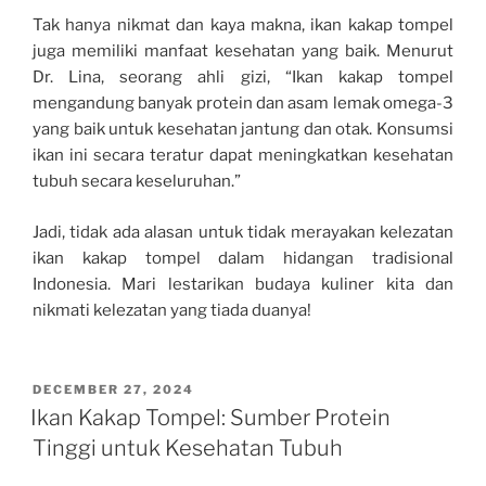
Tak hanya nikmat dan kaya makna, ikan kakap tompel
juga memiliki manfaat kesehatan yang baik. Menurut
Dr. Lina, seorang ahli gizi, “Ikan kakap tompel
mengandung banyak protein dan asam lemak omega-3
yang baik untuk kesehatan jantung dan otak. Konsumsi
ikan ini secara teratur dapat meningkatkan kesehatan
tubuh secara keseluruhan.”
Jadi, tidak ada alasan untuk tidak merayakan kelezatan
ikan kakap tompel dalam hidangan tradisional
Indonesia. Mari lestarikan budaya kuliner kita dan
nikmati kelezatan yang tiada duanya!
POSTED
DECEMBER 27, 2024
ON
Ikan Kakap Tompel: Sumber Protein
Tinggi untuk Kesehatan Tubuh