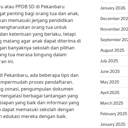
ru atau PPDB SD di Pekanbaru
January 2026
 penting bagi orang tua dan anak,
December 20
kan memasuki jenjang pendidikan
a mengharuskan orang tua untuk
November 20
an ketentuan yang berlaku, tetapi
September 20
 matang agar anak dapat diterima di
gan banyaknya sekolah dan pilihan
August 2025
orang tua merasa bingung dalam
July 2025
an ini.
June 2025
 Pekanbaru, ada beberapa tips dan
 mempermudah proses pendaftaran.
May 2025
ng zonasi, pengumpulan dokumen
April 2025
 mengatasi berbagai tantangan yang
iapan yang baik dan informasi yang
March 2025
an dapat memasuki sekolah dengan
February 2025
n edukasi mereka dengan baik.
January 2025