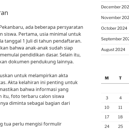
December 20
ran
November 20
Pekanbaru, ada beberapa persyaratan
October 2024
n siswa. Pertama, usia minimal untuk
September 20
 tanggal 1 Juli di tahun pendaftaran.
tikan bahwa anak-anak sudah siap
August 2024
memulai pendidikan dasar. Selain itu,
pkan dokumen pendukung lainnya.
aruskan untuk melampirkan akta
M
T
tas. Akta kelahiran ini penting untuk
mastikan bahwa informasi yang
n itu, foto terbaru calon siswa
3
4
nya diminta sebagai bagian dari
10
11
17
18
ng tua perlu mengisi formulir
24
25