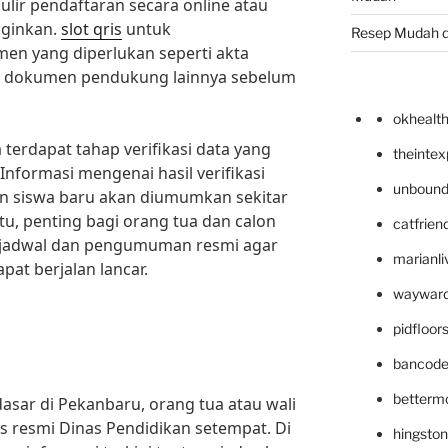
ulir pendaftaran secara online atau
nginkan.
slot qris
untuk
Resep Mudah 
n yang diperlukan seperti akta
dan dokumen pendukung lainnya sebelum
okhealt
 terdapat tahap verifikasi data yang
theinte
Informasi mengenai hasil verifikasi
unbound
siswa baru akan diumumkan sekitar
itu, penting bagi orang tua dan calon
catfrien
 jadwal dan pengumuman resmi agar
marianli
at berjalan lancar.
wayward
pidfloo
bancode
betterm
asar di Pekanbaru, orang tua atau wali
s resmi Dinas Pendidikan setempat. Di
hingsto