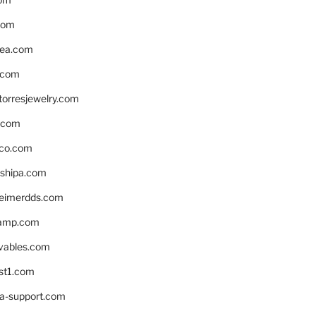
com
ea.com
.com
torresjewelry.com
s.com
ico.com
shipa.com
eimerdds.com
camp.com
ivables.com
st1.com
la-support.com