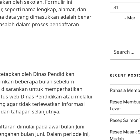
akan oleh sekolah. Formulir ini
31
ar, seperti nama lengkap, alamat, dan
ua data yang dimasukkan adalah benar
« Mar
masalah dalam proses pendaftaran
Search
for:
tetapkan oleh Dinas Pendidikan
RECENT POST
umkan beberapa bulan sebelum
a disarankan untuk memperhatikan
Rahasia Membu
tus web Dinas Pendidikan atau melalui
Resep Membuat
ing agar tidak terlewatkan informasi
Lezat
dan tahapan selanjutnya.
Resep Salmon T
taran dimulai pada awal bulan Juni
Resep Masak S
ngahan bulan Juni. Dalam periode ini,
Mudah