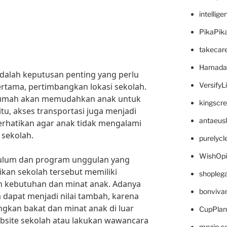
intellig
PikaPik
takecar
Hamada
dalah keputusan penting yang perlu
VersifyL
ertama, pertimbangkan lokasi sekolah.
rumah akan memudahkan anak untuk
kingscr
itu, akses transportasi juga menjadi
antaeus
perhatikan agar anak tidak mengalami
 sekolah.
purelyc
WishOp
ikulum dan program unggulan yang
ikan sekolah tersebut memiliki
shopleg
n kebutuhan dan minat anak. Adanya
bonviva
 dapat menjadi nilai tambah, karena
an bakat dan minat anak di luar
CupPlan
ebsite sekolah atau lakukan wawancara
mpzin.c