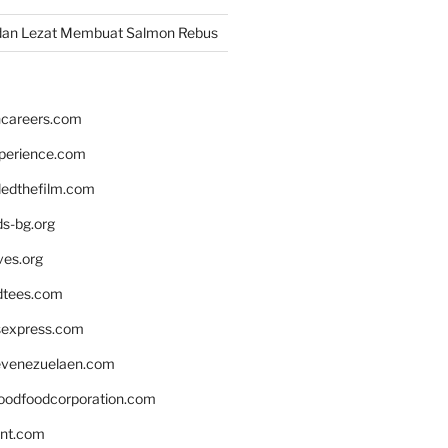
dan Lezat Membuat Salmon Rebus
hcareers.com
xperience.com
edthefilm.com
ds-bg.org
ves.org
tees.com
rsexpress.com
venezuelaen.com
oodfoodcorporation.com
nnt.com