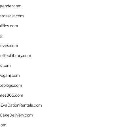
gender.com
ardssale.com
litics.com
rg
neves.com
ffectlibrary.com
ns.com
yoganj.com
rceblogs.com
ames365.com
EvaCationRentals.com
rCakeDelivery.com
.com