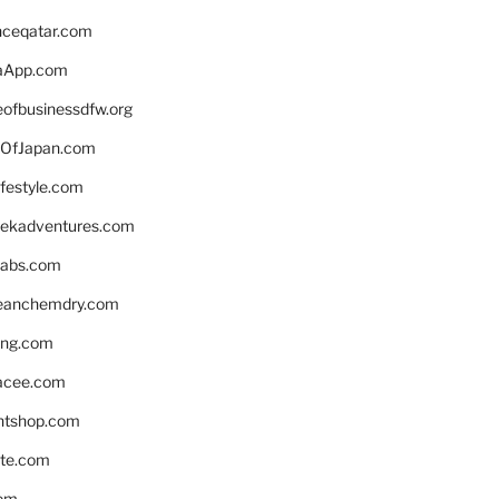
enceqatar.com
aApp.com
eofbusinessdfw.org
OfJapan.com
ifestyle.com
eekadventures.com
labs.com
leanchemdry.com
ing.com
acee.com
ntshop.com
te.com
om