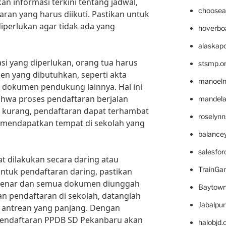
 informasi terkini tentang jadwal,
choosea
aran yang harus diikuti. Pastikan untuk
iperlukan agar tidak ada yang
hoverbo
alaskapo
i yang diperlukan, orang tua harus
stsmp.o
 yang dibutuhkan, seperti akta
manoel
n dokumen pendukung lainnya. Hal ini
hwa proses pendaftaran berjalan
mandelae
g kurang, pendaftaran dapat terhambat
roselyn
mendapatkan tempat di sekolah yang
balance
salesfo
t dilakukan secara daring atau
TrainG
Untuk pendaftaran daring, pastikan
 benar dan semua dokumen diunggah
Baytown
an pendaftaran di sekolah, datanglah
Jabalpu
i antrean yang panjang. Dengan
 pendaftaran PPDB SD Pekanbaru akan
halobjd