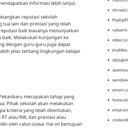
endapatkan informasi lebih lanjut.
stcreal.
bangkan reputasi sekolah
PopUpFl
 tua lain dan prestasi yang telah
i reputasi baik biasanya menunjukkan
valueml
ih baik. Melakukan kunjungan ke
rebecca
ung dengan guru-guru juga dapat
jmpblis
ih jelas tentang lingkungan belajar
drjorger
queensu
wendyw
ameri-
 Pekanbaru merupakan tahap yang
hrsrece
swa. Pihak sekolah akan melakukan
a kriteria yang telah ditentukan,
empcon
i RT atau RW, dan prestasi atau
cinderel
i oleh calon siswa. Hal ini bertujuan