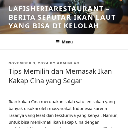
Skip
LAFISHERIARESTAURANT –
to
BERITA SEPUTAR IKAN LAUT
content
YANG BISA DI KELOLAH
Menu
POSTED
NOVEMBER 3, 2024
BY
ADMINLAC
ON
Tips Memilih dan Memasak Ikan
Kakap Cina yang Segar
Ikan kakap Cina merupakan salah satu jenis ikan yang
banyak disukai oleh masyarakat Indonesia karena
rasanya yang lezat dan teksturnya yang kenyal. Namun,
untuk bisa menikmati ikan kakap Cina dengan