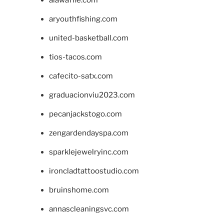
alawaffle.com
aryouthfishing.com
united-basketball.com
tios-tacos.com
cafecito-satx.com
graduacionviu2023.com
pecanjackstogo.com
zengardendayspa.com
sparklejewelryinc.com
ironcladtattoostudio.com
bruinshome.com
annascleaningsvc.com