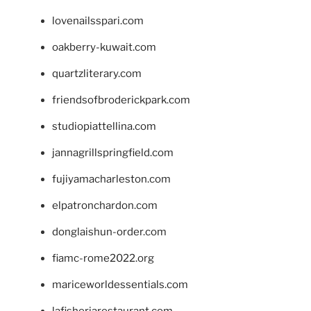
lovenailsspari.com
oakberry-kuwait.com
quartzliterary.com
friendsofbroderickpark.com
studiopiattellina.com
jannagrillspringfield.com
fujiyamacharleston.com
elpatronchardon.com
donglaishun-order.com
fiamc-rome2022.org
mariceworldessentials.com
lafisheriarestaurant.com