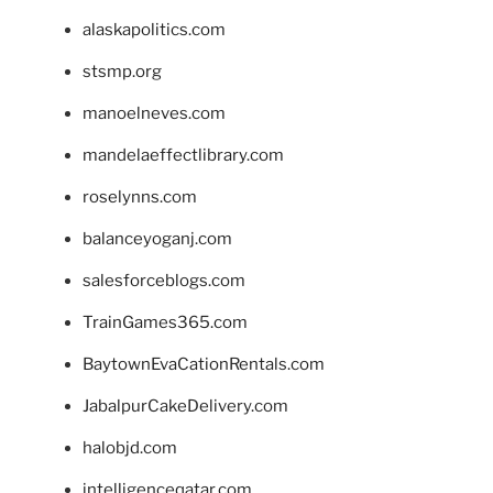
alaskapolitics.com
stsmp.org
manoelneves.com
mandelaeffectlibrary.com
roselynns.com
balanceyoganj.com
salesforceblogs.com
TrainGames365.com
BaytownEvaCationRentals.com
JabalpurCakeDelivery.com
halobjd.com
intelligenceqatar.com