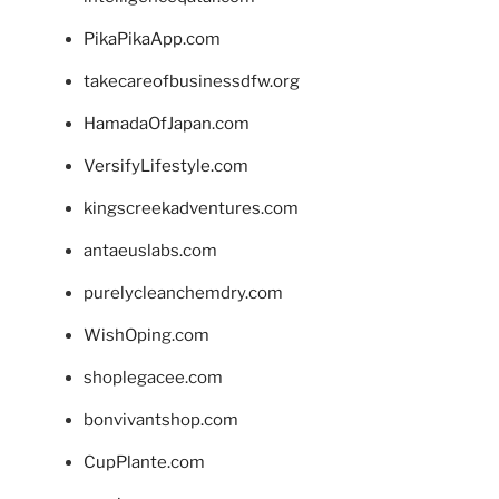
PikaPikaApp.com
takecareofbusinessdfw.org
HamadaOfJapan.com
VersifyLifestyle.com
kingscreekadventures.com
antaeuslabs.com
purelycleanchemdry.com
WishOping.com
shoplegacee.com
bonvivantshop.com
CupPlante.com