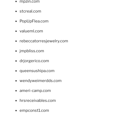
mpzin.com
stcreal.com
PopUpFlea.com
valueml.com
rebeccatorresjewelry.com
jmpbliss.com
drjorgerico.com
queensushipa.com
wendyweimerdds.com
ameri-camp.com
hrsreceivables.com
empconst1.com