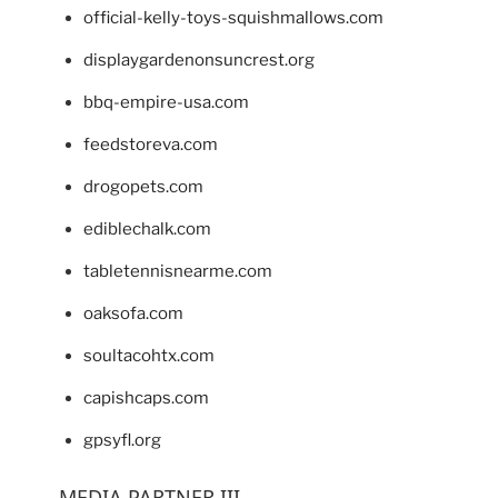
official-kelly-toys-squishmallows.com
displaygardenonsuncrest.org
bbq-empire-usa.com
feedstoreva.com
drogopets.com
ediblechalk.com
tabletennisnearme.com
oaksofa.com
soultacohtx.com
capishcaps.com
gpsyfl.org
MEDIA PARTNER III