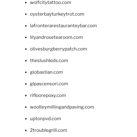
wolfcitytattoo.com
oysterbayturkeytrot.com
lafronterarestauranteybar.com
lilyandrosetearoom.com
olivesburgberrypatch.com
theslushkids.com
giobastian.com
glpascensori.com
rifloorepoxy.com
woolleymillingandpaving.com
uptonpvd.com
2troublegrill.com