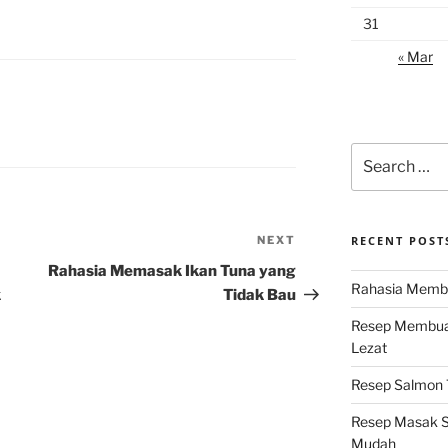
31
« Mar
Search
for:
NEXT
Next
RECENT POST
Post
Rahasia Memasak Ikan Tuna yang
Rahasia Membu
k
Tidak Bau
Resep Membuat
Lezat
Resep Salmon T
Resep Masak S
Mudah