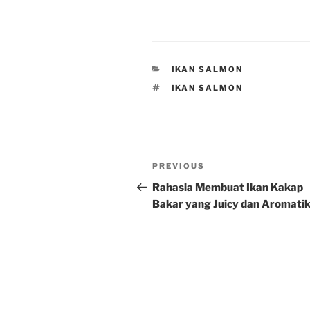
CATEGORIES
IKAN SALMON
TAGS
IKAN SALMON
Post
Previous
PREVIOUS
navigation
Post
Rahasia Membuat Ikan Kakap
Bakar yang Juicy dan Aromati