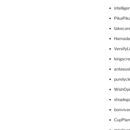
intellig
PikaPik
takecar
Hamada
VersifyL
kingscr
antaeus
purelyc
WishOp
shopleg
bonviva
CupPlan
mpzin.c