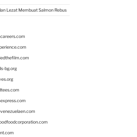
dan Lezat Membuat Salmon Rebus
hcareers.com
xperience.com
edthefilm.com
ds-bg.org
ves.org
tees.com
rsexpress.com
venezuelaen.com
oodfoodcorporation.com
nnt.com