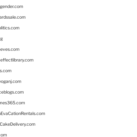
gender.com
ardssale.com
litics.com
rg
neves.com
ffectlibrary.com
ns.com
yoganj.com
rceblogs.com
ames365.com
EvaCationRentals.com
rCakeDelivery.com
.com