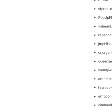
stcreal.
PopUpFl
valueml
rebecca
jmpblis
drjorger
queensu
wendyw
ameri-
hrsrece
empcon
cinderel