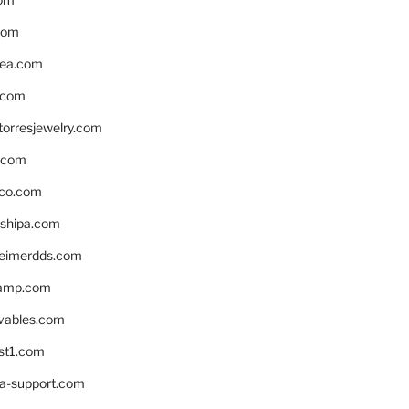
com
ea.com
.com
torresjewelry.com
s.com
ico.com
shipa.com
eimerdds.com
camp.com
ivables.com
st1.com
la-support.com