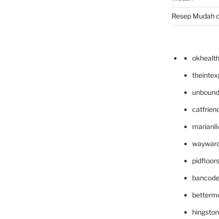
Resep Mudah 
okhealt
theinte
unbound
catfrien
marianli
wayward
pidfloo
bancode
betterm
hingsto