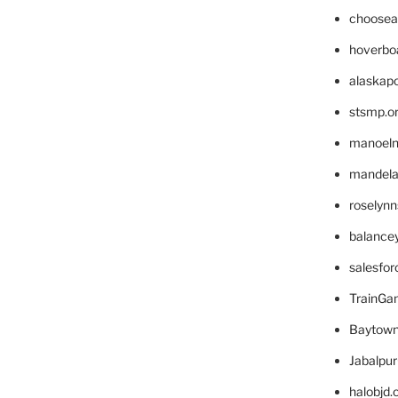
choosea
hoverbo
alaskapo
stsmp.o
manoel
mandelae
roselyn
balance
salesfo
TrainG
Baytown
Jabalpu
halobjd