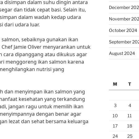
a disimpan dalam suhu dingin antara
December 20
segar dan tidak cepat basi. Selain itu,
disimpan dalam wadah kedap udara
November 20
 dari udara luar.
October 2024
 salmon, sebaiknya gunakan ikan
September 20
. Chef Jamie Oliver menyarankan untuk
August 2024
 cara dipanggang atau dikukus agar
ndari menggoreng ikan salmon karena
enghilangkan nutrisi yang
M
T
ih dan menyimpan ikan salmon yang
manfaat kesehatan yang terkandung
3
4
adi, jangan ragu untuk memilih ikan
n menyimpannya dengan benar agar
10
11
an lezat dan sehat bersama keluarga
17
18
24
25