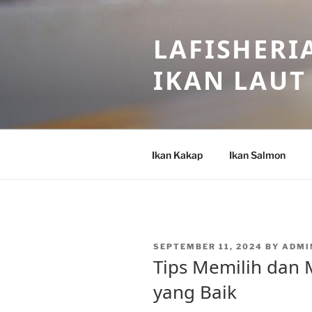
Skip
to
LAFISHERI
content
IKAN LAUT
Ikan Kakap
Ikan Salmon
POSTED
SEPTEMBER 11, 2024
BY
ADMI
ON
Tips Memilih dan
yang Baik