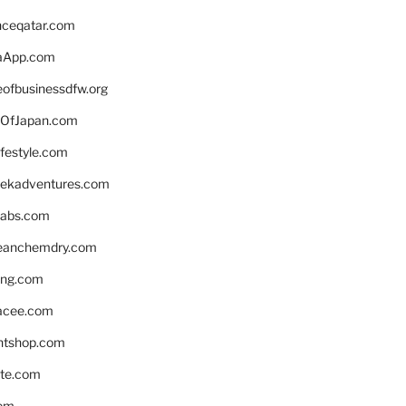
enceqatar.com
aApp.com
eofbusinessdfw.org
OfJapan.com
ifestyle.com
eekadventures.com
labs.com
leanchemdry.com
ing.com
acee.com
ntshop.com
te.com
om