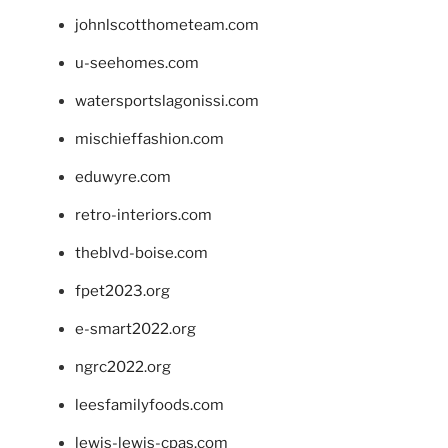
johnlscotthometeam.com
u-seehomes.com
watersportslagonissi.com
mischieffashion.com
eduwyre.com
retro-interiors.com
theblvd-boise.com
fpet2023.org
e-smart2022.org
ngrc2022.org
leesfamilyfoods.com
lewis-lewis-cpas.com