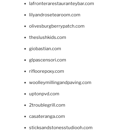
lafronterarestauranteybar.com
lilyandrosetearoom.com
olivesburgberrypatch.com
theslushkids.com
giobastian.com
glpascensori.com
rifloorepoxy.com
woolleymillingandpaving.com
uptonpvd.com
2troublegrill.com
casateranga.com
sticksandstonesstudiooh.com