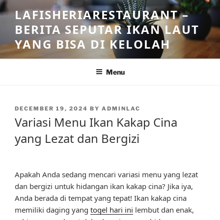
Skip
LAFISHERIARESTAURANT –
to
BERITA SEPUTAR IKAN LAUT
content
YANG BISA DI KELOLAH
Menu
POSTED
DECEMBER 19, 2024
BY
ADMINLAC
ON
Variasi Menu Ikan Kakap Cina
yang Lezat dan Bergizi
Apakah Anda sedang mencari variasi menu yang lezat
dan bergizi untuk hidangan ikan kakap cina? Jika iya,
Anda berada di tempat yang tepat! Ikan kakap cina
memiliki daging yang
togel hari ini
lembut dan enak,