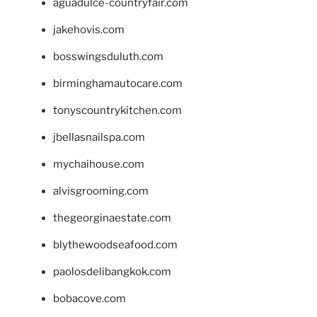
aguadulce-countryfair.com
jakehovis.com
bosswingsduluth.com
birminghamautocare.com
tonyscountrykitchen.com
jbellasnailspa.com
mychaihouse.com
alvisgrooming.com
thegeorginaestate.com
blythewoodseafood.com
paolosdelibangkok.com
bobacove.com