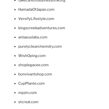
takecareofbusinessdfw.org
HamadaOfJapan.com
VersifyLifestyle.com
kingscreekadventures.com
antaeuslabs.com
purelycleanchemdry.com
WishOping.com
shoplegacee.com
bonvivantshop.com
CupPlante.com
mpzin.com
stcreal.com