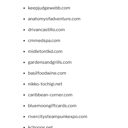
keepjudgewebb.com
anatomyofadventure.com
drivancastillo.com
cmmedspa.com
midletontkd.com
gardensandgrills.com
basilfoodwine.com
nikko-tochigi.net
caribbean-corner.com
bluemoongiftcards.com
rivercitysteampunkexpo.com
kchoops.net