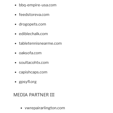
bbq-empire-usa.com
feedstoreva.com
drogopets.com
ediblechalk.com
tabletennisnearme.com
oaksofa.com
soultacohtx.com
capishcaps.com
gpsyfl.org
MEDIA PARTNER III
vwrepairarlington.com