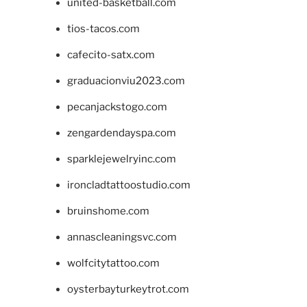
united-basketball.com
tios-tacos.com
cafecito-satx.com
graduacionviu2023.com
pecanjackstogo.com
zengardendayspa.com
sparklejewelryinc.com
ironcladtattoostudio.com
bruinshome.com
annascleaningsvc.com
wolfcitytattoo.com
oysterbayturkeytrot.com