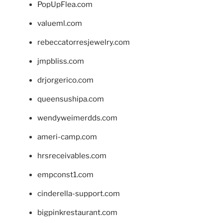
PopUpFlea.com
valueml.com
rebeccatorresjewelry.com
jmpbliss.com
drjorgerico.com
queensushipa.com
wendyweimerdds.com
ameri-camp.com
hrsreceivables.com
empconst1.com
cinderella-support.com
bigpinkrestaurant.com