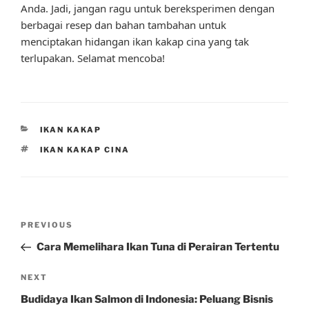
Anda. Jadi, jangan ragu untuk bereksperimen dengan
berbagai resep dan bahan tambahan untuk
menciptakan hidangan ikan kakap cina yang tak
terlupakan. Selamat mencoba!
CATEGORIES
IKAN KAKAP
TAGS
IKAN KAKAP CINA
Post
Previous
PREVIOUS
navigation
Post
Cara Memelihara Ikan Tuna di Perairan Tertentu
Next
NEXT
Post
Budidaya Ikan Salmon di Indonesia: Peluang Bisnis