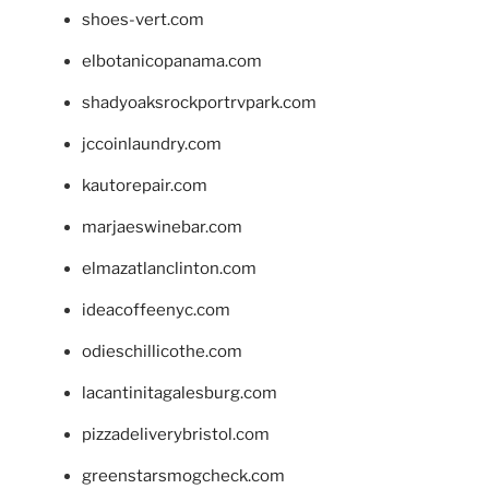
shoes-vert.com
elbotanicopanama.com
shadyoaksrockportrvpark.com
jccoinlaundry.com
kautorepair.com
marjaeswinebar.com
elmazatlanclinton.com
ideacoffeenyc.com
odieschillicothe.com
lacantinitagalesburg.com
pizzadeliverybristol.com
greenstarsmogcheck.com