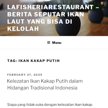
Skip
LAFISHERIARESTAURANT –
to
BERITA SEPUTAR IKAN
content
LAUT YANG BISA DI
KELOLAH
Menu
TAG:
IKAN KAKAP PUTIH
POSTED
FEBRUARY 27, 2025
ON
Kelezatan Ikan Kakap Putih dalam
Hidangan Tradisional Indonesia
Siapa yang tidak suka dengan kelezatan ikan kakap