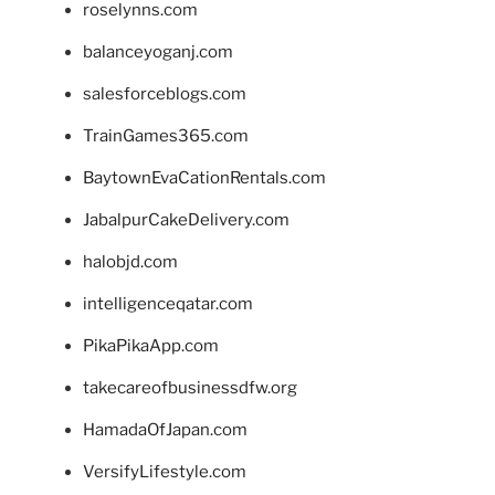
roselynns.com
balanceyoganj.com
salesforceblogs.com
TrainGames365.com
BaytownEvaCationRentals.com
JabalpurCakeDelivery.com
halobjd.com
intelligenceqatar.com
PikaPikaApp.com
takecareofbusinessdfw.org
HamadaOfJapan.com
VersifyLifestyle.com