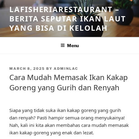
Skip
LAFISHERIARESTAURANT –
to
BERITA SEPUTAR IKAN LAUT
content
YANG BISA DI KELOLAH
Menu
POSTED
MARCH 8, 2025
BY
ADMINLAC
ON
Cara Mudah Memasak Ikan Kakap
Goreng yang Gurih dan Renyah
Siapa yang tidak suka ikan kakap goreng yang gurih
dan renyah? Pasti hampir semua orang menyukainya!
Nah, kali ini kita akan membahas cara mudah memasak
ikan kakap goreng yang enak dan lezat.