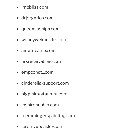
jmpbliss.com
drjorgerico.com
queensushipa.com
wendyweimerdds.com
ameri-camp.com
hrsreceivables.com
empconst1.com
cinderella-support.com
bigpinkrestaurant.com
inspirehuahin.com
memmingerspainting.com
jeremypbeasley.com