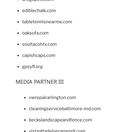
ediblechalk.com
tabletennisnearme.com
oaksofa.com
soultacohtx.com
capishcaps.com
gpsyfl.org
MEDIA PARTNER III
vwrepairarlington.com
cleaningservicebaltimore-md.com
beckslandscapeandfence.com
vistaaltadelveramendi.com