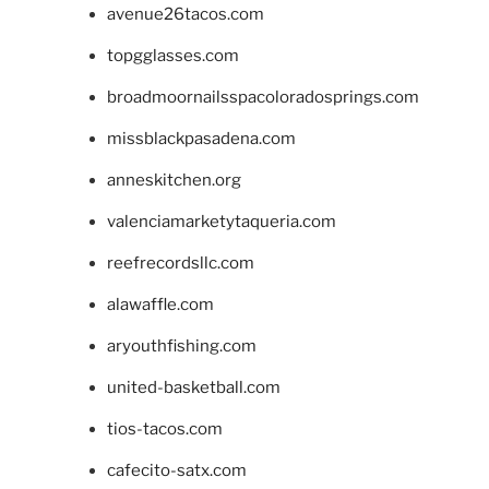
avenue26tacos.com
topgglasses.com
broadmoornailsspacoloradosprings.com
missblackpasadena.com
anneskitchen.org
valenciamarketytaqueria.com
reefrecordsllc.com
alawaffle.com
aryouthfishing.com
united-basketball.com
tios-tacos.com
cafecito-satx.com