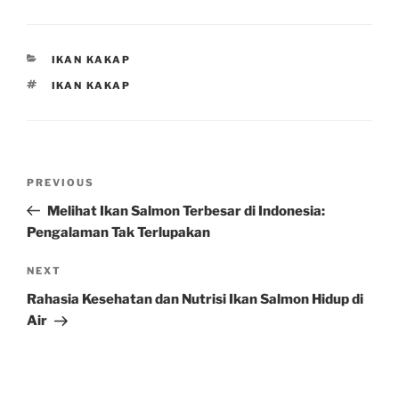
CATEGORIES
IKAN KAKAP
TAGS
IKAN KAKAP
Post
Previous
PREVIOUS
navigation
Post
Melihat Ikan Salmon Terbesar di Indonesia:
Pengalaman Tak Terlupakan
Next
NEXT
Post
Rahasia Kesehatan dan Nutrisi Ikan Salmon Hidup di
Air