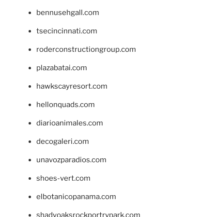
bennusehgall.com
tsecincinnati.com
roderconstructiongroup.com
plazabatai.com
hawkscayresort.com
hellonquads.com
diarioanimales.com
decogaleri.com
unavozparadios.com
shoes-vert.com
elbotanicopanama.com
shadyoaksrockportrvpark.com