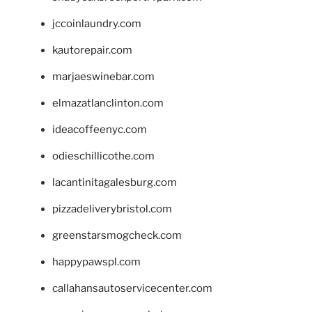
jccoinlaundry.com
kautorepair.com
marjaeswinebar.com
elmazatlanclinton.com
ideacoffeenyc.com
odieschillicothe.com
lacantinitagalesburg.com
pizzadeliverybristol.com
greenstarsmogcheck.com
happypawspl.com
callahansautoservicecenter.com