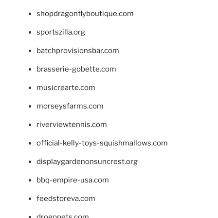
shopdragonflyboutique.com
sportszilla.org
batchprovisionsbar.com
brasserie-gobette.com
musicrearte.com
morseysfarms.com
riverviewtennis.com
official-kelly-toys-squishmallows.com
displaygardenonsuncrest.org
bbq-empire-usa.com
feedstoreva.com
drogopets.com