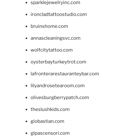
sparklejewelryinc.com
ironcladtattoostudio.com
bruinshome.com
annascleaningsvc.com
wolfcitytattoo.com
oysterbayturkeytrot.com
lafronterarestauranteybar.com
lilyandrosetearoom.com
olivesburgberrypatch.com
theslushkids.com
giobastian.com
glpascensori.com