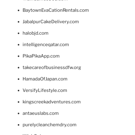
BaytownEvaCationRentals.com
JabalpurCakeDelivery.com
halobjd.com
intelligenceqatar.com
PikaPikaApp.com
takecareofbusinessdfw.org
HamadaOfJapan.com
VersifyLifestyle.com
kingscreekadventures.com
antaeuslabs.com
purelycleanchemdry.com