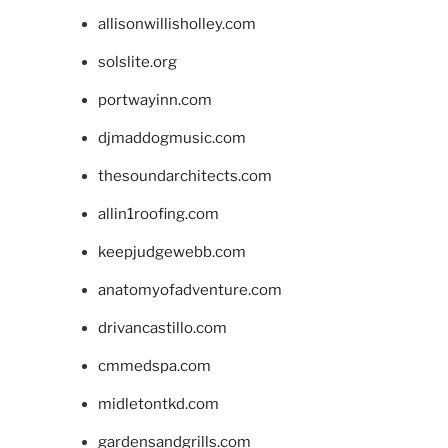
allisonwillisholley.com
solslite.org
portwayinn.com
djmaddogmusic.com
thesoundarchitects.com
allin1roofing.com
keepjudgewebb.com
anatomyofadventure.com
drivancastillo.com
cmmedspa.com
midletontkd.com
gardensandgrills.com