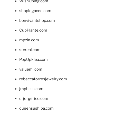
WishOping.com
shoplegacee.com
bonvivantshop.com
CupPlante.com
mpzin.com
stcreal.com
PopUpFlea.com
valueml.com
rebeccatorresjewelry.com
jmpbliss.com
drjorgerico.com
queensushipa.com