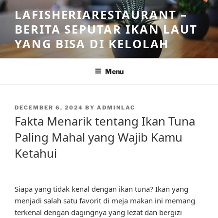
Skip
LAFISHERIARESTAURANT –
to
BERITA SEPUTAR IKAN LAUT
content
YANG BISA DI KELOLAH
Menu
POSTED
DECEMBER 6, 2024
BY
ADMINLAC
ON
Fakta Menarik tentang Ikan Tuna
Paling Mahal yang Wajib Kamu
Ketahui
Siapa yang tidak kenal dengan ikan tuna? Ikan yang
menjadi salah satu favorit di meja makan ini memang
terkenal dengan dagingnya yang lezat dan bergizi