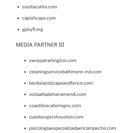
soultacohtx.com
capishcaps.com
gpsyfl.org
MEDIA PARTNER III
vwrepairarlington.com
cleaningservicebaltimore-md.com
beckslandscapeandfence.com
vistaaltadelveramendi.com
coastlinecateringnc.com
cuesburgershouston.com
psicologiaespecializadaencampeche.com