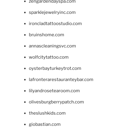
zengardendayspa.com
sparklejewelryinc.com
ironcladtattoostudio.com
bruinshome.com
annascleaningsvc.com
wolfcitytattoo.com
oysterbayturkeytrot.com
lafronterarestauranteybar.com
lilyandrosetearoom.com
olivesburgberrypatch.com
theslushkids.com
giobastian.com