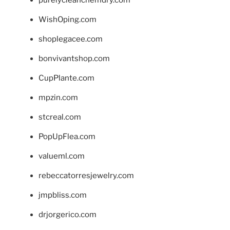
purelycleanchemdry.com
WishOping.com
shoplegacee.com
bonvivantshop.com
CupPlante.com
mpzin.com
stcreal.com
PopUpFlea.com
valueml.com
rebeccatorresjewelry.com
jmpbliss.com
drjorgerico.com