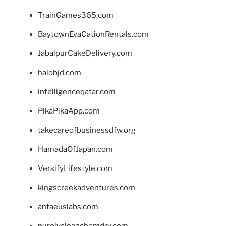
TrainGames365.com
BaytownEvaCationRentals.com
JabalpurCakeDelivery.com
halobjd.com
intelligenceqatar.com
PikaPikaApp.com
takecareofbusinessdfw.org
HamadaOfJapan.com
VersifyLifestyle.com
kingscreekadventures.com
antaeuslabs.com