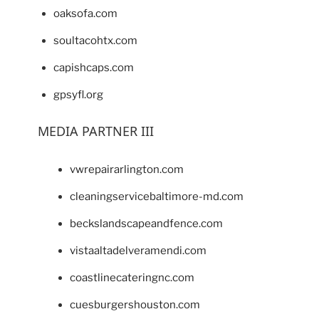
oaksofa.com
soultacohtx.com
capishcaps.com
gpsyfl.org
MEDIA PARTNER III
vwrepairarlington.com
cleaningservicebaltimore-md.com
beckslandscapeandfence.com
vistaaltadelveramendi.com
coastlinecateringnc.com
cuesburgershouston.com