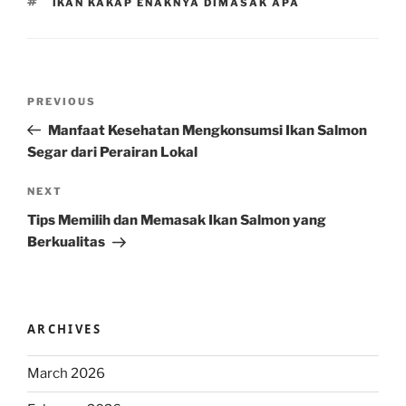
TAGS
IKAN KAKAP ENAKNYA DIMASAK APA
Post
Previous
PREVIOUS
navigation
Post
Manfaat Kesehatan Mengkonsumsi Ikan Salmon
Segar dari Perairan Lokal
Next
NEXT
Post
Tips Memilih dan Memasak Ikan Salmon yang
Berkualitas
ARCHIVES
March 2026