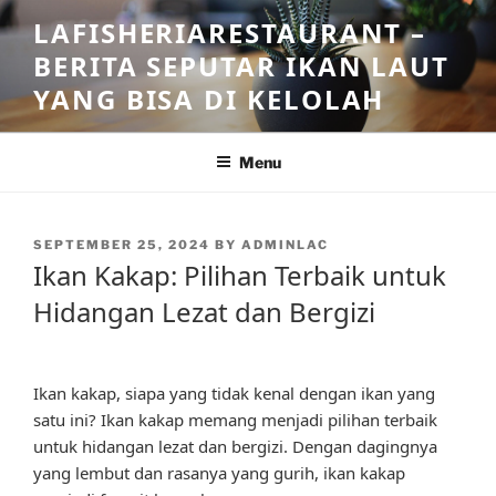
Skip
LAFISHERIARESTAURANT –
to
BERITA SEPUTAR IKAN LAUT
content
YANG BISA DI KELOLAH
Menu
POSTED
SEPTEMBER 25, 2024
BY
ADMINLAC
ON
Ikan Kakap: Pilihan Terbaik untuk
Hidangan Lezat dan Bergizi
Ikan kakap, siapa yang tidak kenal dengan ikan yang
satu ini? Ikan kakap memang menjadi pilihan terbaik
untuk hidangan lezat dan bergizi. Dengan dagingnya
yang lembut dan rasanya yang gurih, ikan kakap