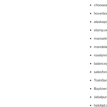
choosea
hoverbo
alaskapo
stsmp.o
manoel
mandelae
roselyn
balance
salesfo
TrainG
Baytown
Jabalpu
halobjd