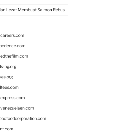
dan Lezat Membuat Salmon Rebus
hcareers.com
xperience.com
edthefilm.com
ds-bg.org
ves.org
tees.com
rsexpress.com
venezuelaen.com
oodfoodcorporation.com
nnt.com