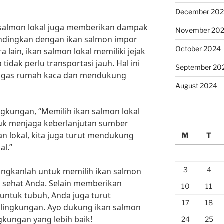
December 20
n salmon lokal juga memberikan dampak
November 20
andingkan dengan ikan salmon impor
October 2024
 lain, ikan salmon lokal memiliki jejak
 tidak perlu transportasi jauh. Hal ini
September 20
 gas rumah kaca dan mendukung
August 2024
ngkungan, “Memilih ikan salmon lokal
tuk menjaga keberlanjutan sumber
an lokal, kita juga turut mendukung
M
T
al.”
3
4
bangkanlah untuk memilih ikan salmon
n sehat Anda. Selain memberikan
10
11
untuk tubuh, Anda juga turut
17
18
 lingkungan. Ayo dukung ikan salmon
gkungan yang lebih baik!
24
25