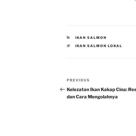
CATEGORIES
IKAN SALMON
TAGS
IKAN SALMON LOKAL
Post
Previous
PREVIOUS
navigation
Post
Kelezatan Ikan Kakap Cina: Re
dan Cara Mengolahnya