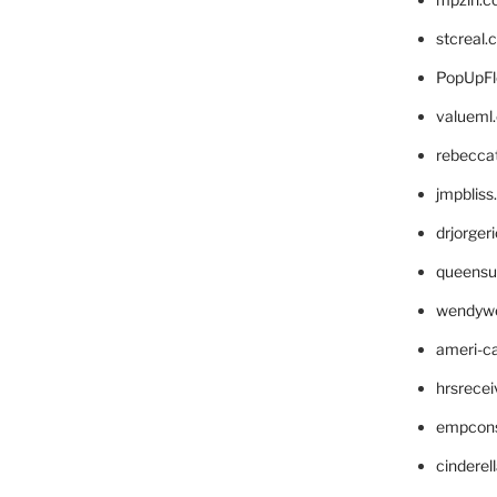
stcreal.
PopUpFl
valueml
rebecca
jmpblis
drjorger
queensu
wendyw
ameri-
hrsrece
empcon
cinderel