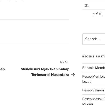
31
« Mar
Search
for:
RECENT POST
NEXT
Next
Rahasia Membu
Post
sep
Menelusuri Jejak Ikan Kakap
Terbesar di Nusantara
Resep Membuat
Lezat
Resep Salmon T
Resep Masak S
Mudah