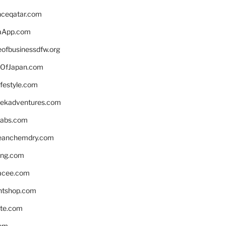
enceqatar.com
aApp.com
eofbusinessdfw.org
OfJapan.com
ifestyle.com
eekadventures.com
labs.com
leanchemdry.com
ing.com
acee.com
ntshop.com
te.com
om