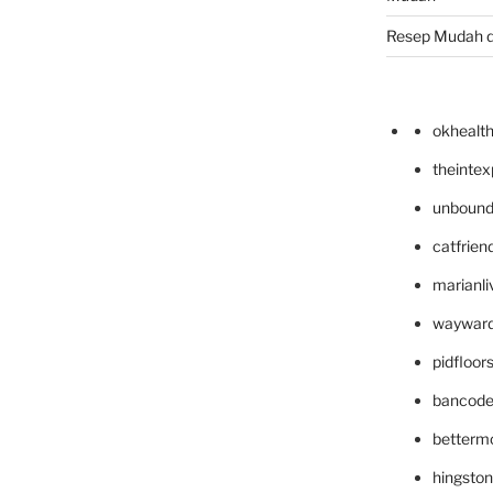
Resep Mudah 
okhealt
theinte
unbound
catfrien
marianli
wayward
pidfloo
bancode
betterm
hingsto