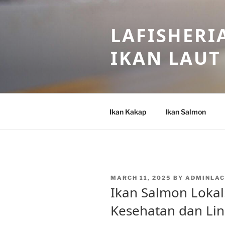
Skip
to
LAFISHERI
content
IKAN LAUT
Ikan Kakap
Ikan Salmon
POSTED
MARCH 11, 2025
BY
ADMINLAC
ON
Ikan Salmon Lokal:
Kesehatan dan Li