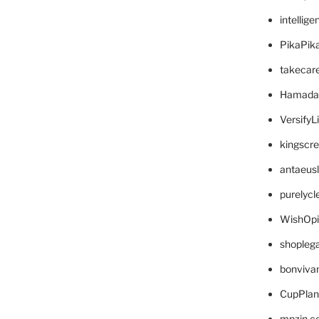
intellig
PikaPik
takecar
Hamada
VersifyL
kingscr
antaeus
purelyc
WishOp
shopleg
bonviva
CupPlan
mpzin.c