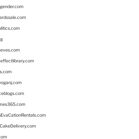
gender.com
ardssale.com
litics.com
rg
neves.com
ffectlibrary.com
ns.com
yoganj.com
rceblogs.com
ames365.com
EvaCationRentals.com
rCakeDelivery.com
.com