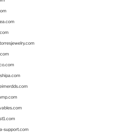
com
ea.com
.com
torresjewelry.com
s.com
ico.com
shipa.com
eimerdds.com
camp.com
ivables.com
st1.com
la-support.com